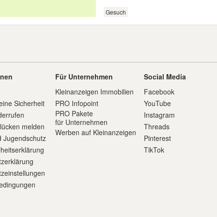
Gesuch
onen
Für Unternehmen
Social Media
Kleinanzeigen Immobilien
Facebook
eine Sicherheit
PRO Infopoint
YouTube
PRO Pakete
derrufen
Instagram
für Unternehmen
slücken melden
Threads
Werben auf Kleinanzeigen
d Jugendschutz
Pinterest
iheitserklärung
TikTok
zerklärung
zeinstellungen
edingungen
m