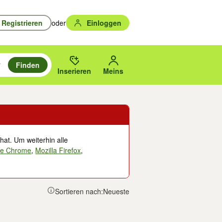
Registrieren
oder
Einloggen
Finden
en durchsuchen und mit Eingabetaste auswählen.
n um zu suchen, oder Vorschläge mit den Pfeiltasten nach oben/unten
des gewählten Orts oder PLZ.
Inserieren
Meins
hat. Um weiterhin alle
le Chrome
,
Mozilla Firefox
,
Sortieren nach:
Neueste