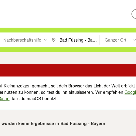
Nachbarschaftshilfe
Ganzer Ort
ken um zu suchen, oder Vorschläge mit den Pfeiltasten nach oben/unt
PLZ oder Ort eingeben. Eingabetaste drücke
Suche im Umkreis 
f Kleinanzeigen gemacht, seit dein Browser das Licht der Welt erblickt 
i nutzen zu können, solltest du ihn aktualisieren. Wir empfehlen
Goog
Safari
, falls du macOS benutzt.
 wurden keine Ergebnisse in Bad Füssing - Bayern