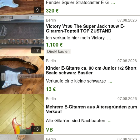
Fender Squier Stratocaster E-G
...
9
320 €
Berlin
07.08.2026
Victory V130 The Super Jack 100w E-
Gitarren-Topteil TOP ZUSTAND
Ich verkaufe hier mein Victory
...
1.100 €
17
Direkt kaufen
Berlin
07.08.2026
Kinder E-Gitarre ca. 80 cm Junior 1/2 Short
Scale schwarz Bastler
Verkaufe eine kleine schwarze
...
13 €
Berlin
07.08.2026
Mehrere E-Gitarren aus Altersgründen zum
Verkauf
Alle Gitarren sind Nachbauten
...
13
VB
Berlin
07.08.2026