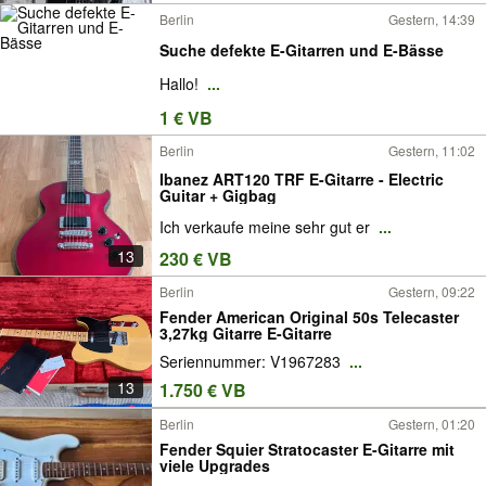
Berlin
Gestern, 14:39
Suche defekte E-Gitarren und E-Bässe
Hallo!
...
1 € VB
Berlin
Gestern, 11:02
Ibanez ART120 TRF E-Gitarre - Electric
Guitar + Gigbag
Ich verkaufe meine sehr gut er
...
13
230 € VB
Berlin
Gestern, 09:22
Fender American Original 50s Telecaster
3,27kg Gitarre E-Gitarre
Seriennummer: V1967283
...
13
1.750 € VB
Berlin
Gestern, 01:20
Fender Squier Stratocaster E-Gitarre mit
viele Upgrades