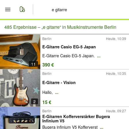
Start
485 Ergebnisse –
„e gitarre“ in Musikinstrumente Berlin
Berlin
Heute, 10:39
Merkliste
E-Gitarre Casio EG-5 Japan
Nachrichten
E-Gitarre Casio EG-5 Japan.
...
11
390 €
Anzeige aufgeben
Berlin
Heute, 10:35
E-Gitarre - Vision
Hallo,
...
2
15 €
Berlin
Heute, 09:27
E-Gitarren Kofferverstärker Bugera
Infinium V5
Bugera infinium V5 Kofferverst
...