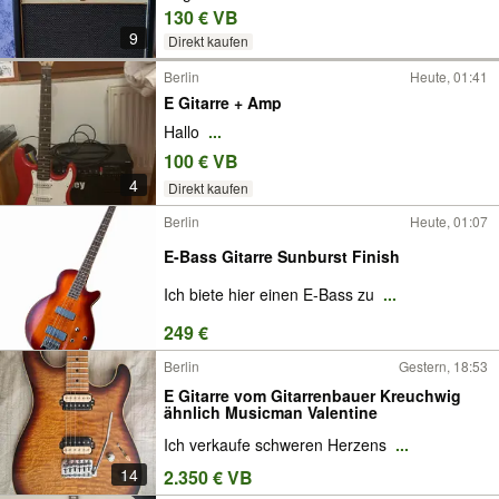
130 € VB
9
Direkt kaufen
Berlin
Heute, 01:41
E Gitarre + Amp
Hallo
...
100 € VB
4
Direkt kaufen
Berlin
Heute, 01:07
E-Bass Gitarre Sunburst Finish
Ich biete hier einen E-Bass zu
...
249 €
Berlin
Gestern, 18:53
E Gitarre vom Gitarrenbauer Kreuchwig
ähnlich Musicman Valentine
Ich verkaufe schweren Herzens
...
14
2.350 € VB