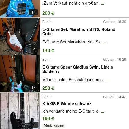
„Zum Verkauf steht ein großart
...
14
200 €
Berlin
Gestern, 16:30
E-Gitarre Set, Marathon ST75, Roland
Cube
E-Gitarre Set Marathon, Neu Sa
...
9
140 €
Berlin
Gestern, 16:29
E Gitarre Spear Gladius Swirl, Line 6
Spider iv
Mit minimalen Beschädigungen s
...
13
250 €
Berlin
Gestern, 14:42
X-AXIS E-Gitarre schwarz
Ich verkaufe meine E-Gitarre d
...
199 €
3
Direkt kaufen