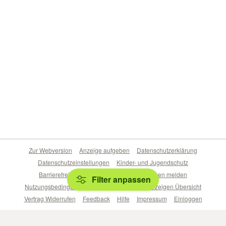
Zur Webversion
Anzeige aufgeben
Datenschutzerklärung
Datenschutzeinstellungen
Kinder- und Jugendschutz
Barrierefreiheitserklärung
Sicherheitslücken melden
Filter anpassen
Nutzungsbedingungen
Beliebte Suchen
Anzeigen Übersicht
Vertrag Widerrufen
Feedback
Hilfe
Impressum
Einloggen