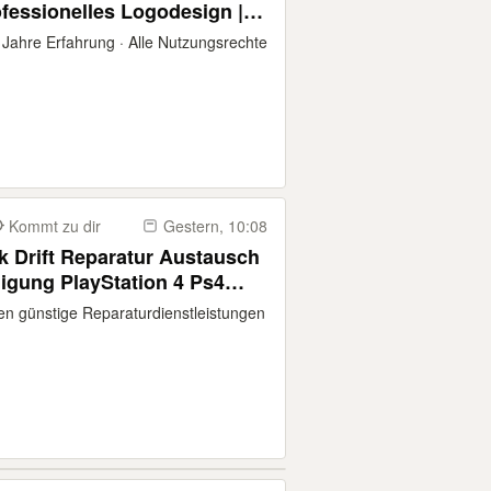
rofessionelles Logodesign |
hnelle Logoerstellung |
ahre Erfahrung · Alle Nutzungsrechte
Vektorgrafik EPS
Kommt zu dir
Gestern, 10:08
k Drift Reparatur Austausch
gung PlayStation 4 Ps4
en günstige Reparaturdienstleistungen