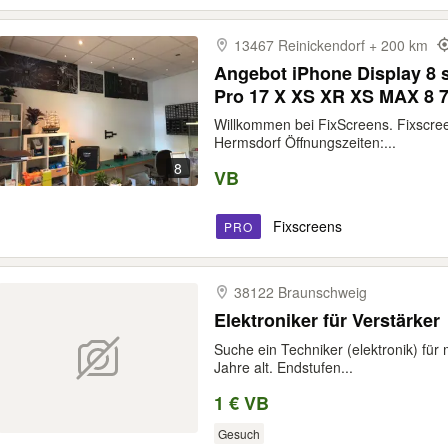
13467 Reinickendorf + 200 km
Angebot iPhone Display 8 s
Pro 17 X XS XR XS MAX 8 7
Akku Platine Ladebuchse 
Willkommen bei FixScreens. Fixscree
Displayreparatur Lautspr
Hermsdorf Öffnungszeiten:...
8
VB
Fixscreens
PRO
38122 Braunschweig
Elektroniker für Verstärker
Suche ein Techniker (elektronik) für
Jahre alt. Endstufen...
1 € VB
Gesuch