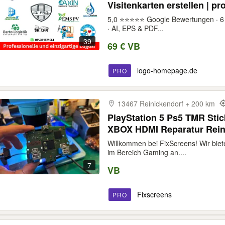
Visitenkarten erstellen | p
Speisekarten Designer | sc
5,0 ⭐⭐⭐⭐⭐ Google Bewertungen · 6 J
Firmenlogo | Markenlogo | 
· AI, EPS & PDF...
39
69 € VB
logo-homepage.de
PRO
13467 Reinickendorf + 200 km
PlayStation 5 Ps5 TMR Stic
XBOX HDMI Reparatur Reini
Liquid Metall
Willkommen bei FixScreens! Wir biet
im Bereich Gaming an....
7
VB
Fixscreens
PRO