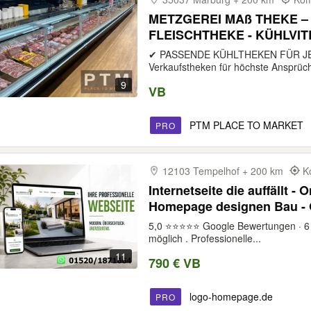
METZGEREI MAß THEKE –
FLEISCHTHEKE - KÜHLVIT
✔ PASSENDE KÜHLTHEKEN FÜR J
Verkaufstheken für höchste Ansprüch
9
VB
PTM PLACE TO MARKET
PRO
12103 Tempelhof + 200 km
K
Internetseite die auffällt -
Homepage designen Bau - Online
erstellen lassen - Webdesig
5,0 ⭐⭐⭐⭐⭐ Google Bewertungen · 6 
möglich . Professionelle...
11
790 € VB
logo-homepage.de
PRO