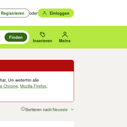
Registrieren
oder
Einloggen
Finden
en durchsuchen und mit Eingabetaste auswählen.
n um zu suchen, oder Vorschläge mit den Pfeiltasten nach oben/unten
des gewählten Orts oder PLZ.
Inserieren
Meins
hat. Um weiterhin alle
le Chrome
,
Mozilla Firefox
,
Sortieren nach:
Neueste