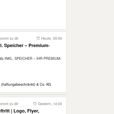
Vektorgrafik EPS
ommt zu dir
Heute, 09:50
l. Speicher – Premium-
Wp INKL. SPEICHER – IHR PREMIUM-
 (haftungsbeschränkt) & Co. KG
ommt zu dir
Gestern, 14:00
tritt | Logo, Flyer,