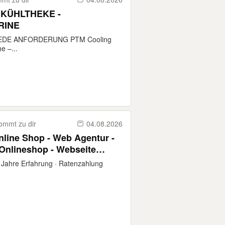
 KÜHLTHEKE -
RINE
EDE ANFORDERUNG PTM Cooling
e –...
ommt zu dir
04.08.2026
 Online Shop - Web Agentur -
shop - Webseite
n mit Logo Erstellung -
Jahre Erfahrung · Ratenzahlung
Homepages mit SEO Optimierung - Facebook