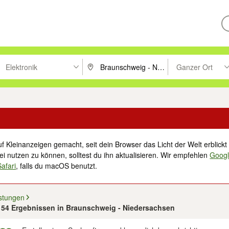
Elektronik
Ganzer Ort
ken um zu suchen, oder Vorschläge mit den Pfeiltasten nach oben/unt
PLZ oder Ort eingeben. Eingabetaste drücke
Suche im Umkreis 
f Kleinanzeigen gemacht, seit dein Browser das Licht der Welt erblickt 
i nutzen zu können, solltest du ihn aktualisieren. Wir empfehlen
Goog
Safari
, falls du macOS benutzt.
istungen
n 54 Ergebnissen in Braunschweig - Niedersachsen