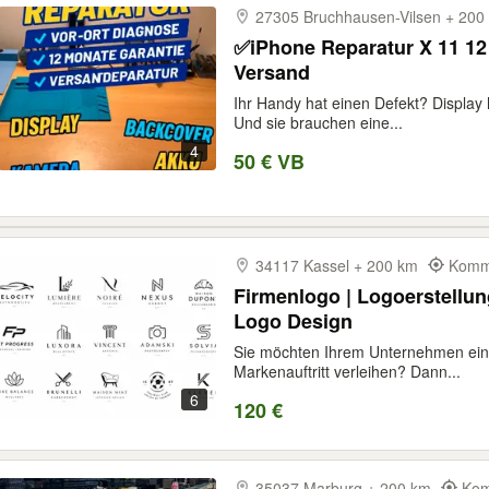
27305 Bruchhausen-​Vilsen + 20
✅iPhone Reparatur X 11 12 
Versand
Ihr Handy hat einen Defekt? Display 
Und sie brauchen eine...
4
50 € VB
34117 Kassel + 200 km
Kommt
Firmenlogo | Logoerstellung
Logo Design
Sie möchten Ihrem Unternehmen eine
Markenauftritt verleihen? Dann...
6
120 €
35037 Marburg + 200 km
Kom