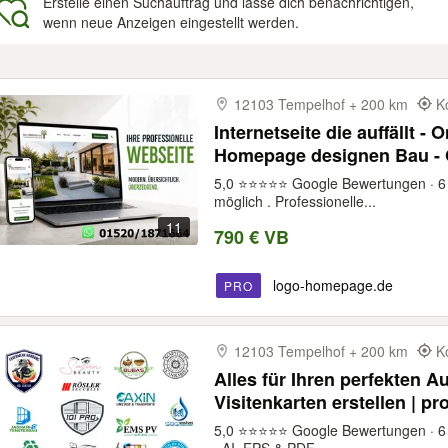
Erstelle einen Suchauftrag und lasse dich benachrichtigen,
wenn neue Anzeigen eingestellt werden.
gebnisse
12103 Tempelhof + 200 km
K
Internetseite die auffällt -
Homepage designen Bau - Online
erstellen lassen - Webdesig
5,0 ⭐⭐⭐⭐⭐ Google Bewertungen · 6 
möglich . Professionelle...
11
790 € VB
logo-homepage.de
PRO
12103 Tempelhof + 200 km
K
Alles für Ihren perfekten Auf
Visitenkarten erstellen | p
Speisekarten Designer | sc
5,0 ⭐⭐⭐⭐⭐ Google Bewertungen · 6 J