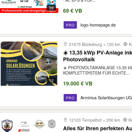
Firmenlogo | Markenlogo | 
· AI, EPS & PDF...
39
69 € VB
logo-homepage.de
PRO
31675 Bückeburg + 120 km
K
☀️ 13,35 kWp PV-Anlage ink
Photovoltaik
☀️ PHOTOVOLTAIKANLAGE 13,35 k
KOMPLETTSYSTEM FÜR ECHTE...
12
19.000 € VB
Arminius Solarlösungen UG
PRO
12103 Tempelhof + 200 km
K
Alles für Ihren perfekten Auf