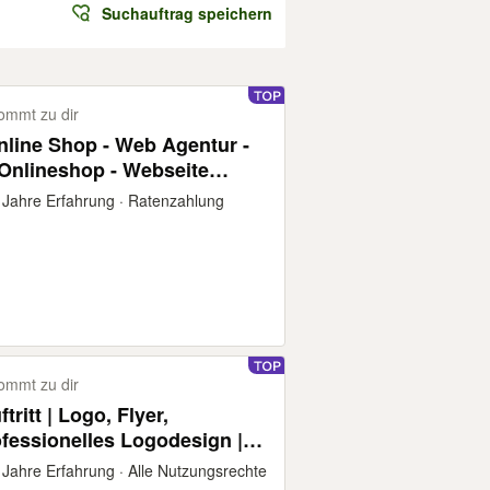
Suchauftrag speichern
ommt zu dir
 Online Shop - Web Agentur -
shop - Webseite
n mit Logo Erstellung -
Jahre Erfahrung · Ratenzahlung
Homepages mit SEO Optimierung - Facebook
ommt zu dir
tritt | Logo, Flyer,
rofessionelles Logodesign |
hnelle Logoerstellung |
ahre Erfahrung · Alle Nutzungsrechte