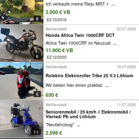
Ich verkaufe meine Rieju MRT 1
...
2.000 € VB
8
EZ 10/2016
Weißenstadt
22.07.2026
Honda Africa Twin 1000CRF DCT
Africa Twin 1000CRF im Neuzust
...
11.900 € VB
6
EZ 12/2020
Weißenstadt
19.07.2026
Rolektro Elektroroller Trike 25 V.3 Lithium
Wir bieten hier einen praktisc
...
8
650 €
Weißenstadt
11.07.2026
Seniorenmobil / 25 km/h // Elektromobil /
Vierrad/ Pb und Lithium
*Neufahrzeug*
...
11
2.598 €