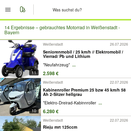
Start
14 Ergebnisse –
gebrauchtes Motorrad in Weißenstadt -
Bayern
Merkliste
Weißenstadt
26.07.2026
Seniorenmobil / 25 km/h // Elektromobil /
Nachrichten
Vierrad/ Pb und Lithium
*Neufahrzeug*
...
Anzeige aufgeben
11
2.598 €
Weißenstadt
22.07.2026
Kabinenroller Premium 25 bzw 45 km/h 58
Ah 2-Sitzer hellgrau
*Elektro-Dreirad-Kabinnroller
...
10
6.280 €
Weißenstadt
22.07.2026
Rieju mrt 125ccm