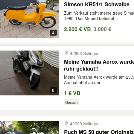
Simson KR51/1 Schwalbe
Zum Verkauf steht meine treue Sim
1980. Das Moped befindet...
2.800 € VB
3.000 €
4
42653 Solingen
Meine Yamaha Aerox wurde
ruhr geklaut!!
Meine Yamaha Aerox wurde am 23.5.
Am bahnhof an der...
8
1 € VB
Gesuch
42699 Solingen
Puch MS 50 guter Originalz