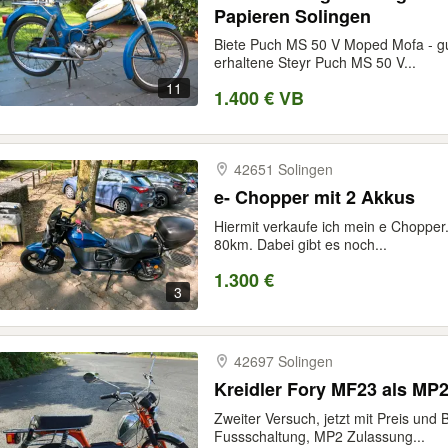
Papieren Solingen
Biete Puch MS 50 V Moped Mofa - gut
erhaltene Steyr Puch MS 50 V...
11
1.400 € VB
42651 Solingen
e- Chopper mit 2 Akkus
Hiermit verkaufe ich mein e Chopper.
80km. Dabei gibt es noch...
1.300 €
3
42697 Solingen
Kreidler Fory MF23 als MP
Zweiter Versuch, jetzt mit Preis un
Fussschaltung, MP2 Zulassung...