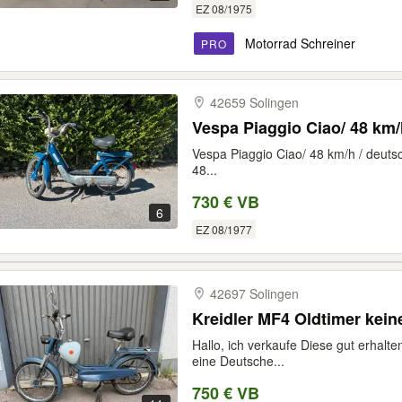
EZ 08/1975
Motorrad Schreiner
PRO
42659 Solingen
Vespa Piaggio Ciao/ 48 km/
Vespa Piaggio Ciao/ 48 km/h / deuts
48...
730 € VB
6
EZ 08/1977
42697 Solingen
Kreidler MF4 Oldtimer kei
Hallo, ich verkaufe Diese gut erhalten
eine Deutsche...
750 € VB