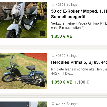
42651 Solingen
50 cc E-Roller / Moped, 1.
Schnellladegerät
Verkaufe meinen Yadea Ginkgo R1 Ele
wird. Bin auch offen für...
9
1.850 € VB
42699 Solingen
Hercules Prima 5, Bj 83, 4
Ich biete hier ein schöne alte Hercu
442 km ! Die...
1.050 € VB
1.100 €
6
42655 Solingen