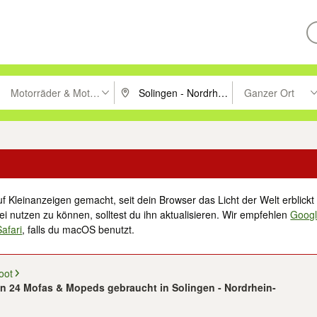
Motorräder & Motorroller
Ganzer Ort
ken um zu suchen, oder Vorschläge mit den Pfeiltasten nach oben/unt
PLZ oder Ort eingeben. Eingabetaste drücke
Suche im Umkreis 
f Kleinanzeigen gemacht, seit dein Browser das Licht der Welt erblickt 
i nutzen zu können, solltest du ihn aktualisieren. Wir empfehlen
Goog
Safari
, falls du macOS benutzt.
oot
on 24 Mofas & Mopeds gebraucht in Solingen - Nordrhein-