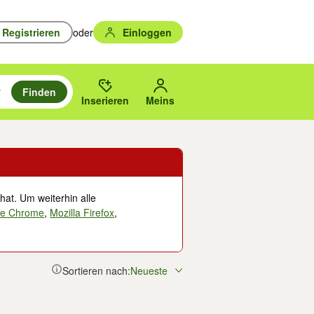
Registrieren
oder
Einloggen
Finden
en durchsuchen und mit Eingabetaste auswählen.
n um zu suchen, oder Vorschläge mit den Pfeiltasten nach oben/unten
des gewählten Orts oder PLZ.
Inserieren
Meins
hat. Um weiterhin alle
le Chrome
,
Mozilla Firefox
,
Sortieren nach:
Neueste