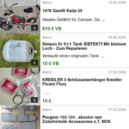
Mainz
12.05.2026
1978 Garelli Katja 25
Ideales Gefährt für Camper. Da
...
4
810 € VB
Mainz
09.05.2026
Simson Kr 51/1 Tank ❗️DEFEKT❗️ Mit kleinem
Loch - Zum Reparieren
Verkaufe einen originalen Tank
...
6
10 € VB
Mainz
27.03.2026
KREIDLER 3 Schlüsselanhänger Kreidler
Florett Flory
.
...
4
10 €
Mainz
27.03.2026
Peugeot 103 104 , absolut rare
Zubehörteile Accessoires z.T. NOS