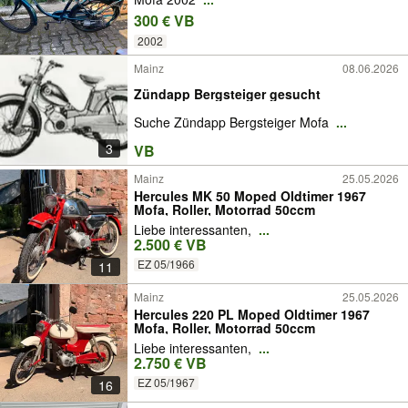
300 € VB
2002
Mainz
08.06.2026
Zündapp Bergsteiger gesucht
Suche Zündapp Bergsteiger Mofa
...
3
VB
Mainz
25.05.2026
Hercules MK 50 Moped Oldtimer 1967
Mofa, Roller, Motorrad 50ccm
Liebe interessanten,
...
2.500 € VB
EZ 05/1966
11
Mainz
25.05.2026
Hercules 220 PL Moped Oldtimer 1967
Mofa, Roller, Motorrad 50ccm
Liebe interessanten,
...
2.750 € VB
EZ 05/1967
16