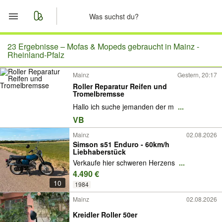
Start
23 Ergebnisse –
Mofas & Mopeds gebraucht in Mainz -
Rheinland-Pfalz
Merkliste
Mainz
Gestern, 20:17
Roller Reparatur Reifen und
Nachrichten
Tromelbremsse
Hallo ich suche jemanden der m
...
Anzeige aufgeben
VB
Mainz
02.08.2026
Simson s51 Enduro - 60km/h
Liebhaberstück
Verkaufe hier schweren Herzens
...
4.490 €
10
1984
Mainz
02.08.2026
Kreidler Roller 50er