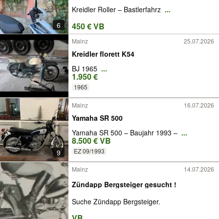
Kreidler Roller – Bastlerfahrz
...
6
450 € VB
Mainz
25.07.2026
Kreidler florett K54
BJ 1965
...
1.950 €
1965
Mainz
16.07.2026
Yamaha SR 500
Yamaha SR 500 – Baujahr 1993 –
...
8.500 € VB
EZ 09/1993
9
Mainz
14.07.2026
Zündapp Bergsteiger gesucht !
Suche Zündapp Bergsteiger.
VB