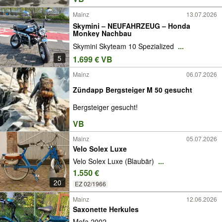
Mainz
13.07.2026
Skymini – NEUFAHRZEUG – Honda
Monkey Nachbau
Skymini Skyteam 10 Spezialized
...
5
1.699 € VB
Mainz
06.07.2026
Zündapp Bergsteiger M 50 gesucht
Bergsteiger gesucht!
VB
Mainz
05.07.2026
Velo Solex Luxe
Velo Solex Luxe (Blaubär)
...
1.550 €
20
EZ 02/1966
Mainz
12.06.2026
Saxonette Herkules
Mofa 2002
...