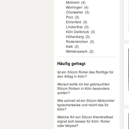
Mülheim
(4)
Worringen
(4)
Chorweiler
(3)
Porz
(3)
Ehrenfeld
(3)
Lindenthal
(3)
Köln Dellbrück
(3)
Höhenberg
(3)
Rodenkirchen
(2)
Kalk
(2)
Weidenpesch
(2)
Häufig gefragt
Ist ein 50ccm Roller das Richtige für
den Alltag in Köln?
Worauf sollte ich bei gebrauchten
50ccm Rollern in Köln besonders
achten?
Wie schnell ist ein 50ccm Motorroller
typischerweise und reicht das für
Köln?
Welche Art von 50ccm Kleinkraftrad
eignet sich besser für Köln: Roller
oder Moped?