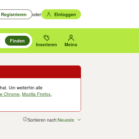
Registrieren
oder
Einloggen
Finden
en durchsuchen und mit Eingabetaste auswählen.
n um zu suchen, oder Vorschläge mit den Pfeiltasten nach oben/unten
des gewählten Orts oder PLZ.
Inserieren
Meins
hat. Um weiterhin alle
le Chrome
,
Mozilla Firefox
,
Sortieren nach:
Neueste