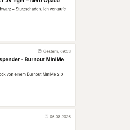
T 3V i-get – Nero Opaco
chwarz – Sturzschaden. Ich verkaufe
Gestern, 09:53
espender - Burnout MiniMe
ock von einem Burnout MiniMe 2.0
06.08.2026