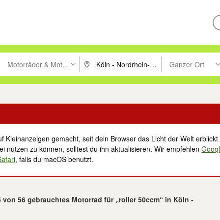
Motorräder & Motorroller
Ganzer Ort
ken um zu suchen, oder Vorschläge mit den Pfeiltasten nach oben/unt
PLZ oder Ort eingeben. Eingabetaste drücke
Suche im Umkreis 
f Kleinanzeigen gemacht, seit dein Browser das Licht der Welt erblickt 
i nutzen zu können, solltest du ihn aktualisieren. Wir empfehlen
Goog
Safari
, falls du macOS benutzt.
5 von 56 gebrauchtes Motorrad für „roller 50ccm“ in Köln -