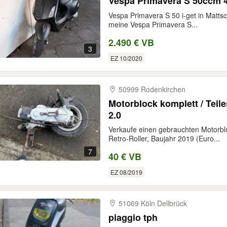
Vespa Primavera S 50ccm 4
Vespa Primavera S 50 i-get in Matts
meine Vespa Primavera S...
2.490 € VB
3
EZ 10/2020
50999 Rodenkirchen
Motorblock komplett / Teil
2.0
Verkaufe einen gebrauchten Motorbl
Retro-Roller, Baujahr 2019 (Euro...
7
40 € VB
EZ 08/2019
51069 Köln Dellbrück
piaggio tph