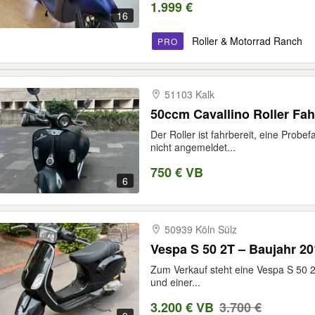
1.999 €
16
Roller & Motorrad Ranch
PRO
51103 Kalk
50ccm Cavallino Roller Fah
Der Roller ist fahrbereit, eine Probefa
nicht angemeldet...
750 € VB
6
50939 Köln Sülz
Vespa S 50 2T – Baujahr 20
Zum Verkauf steht eine Vespa S 50 
und einer...
3.200 € VB
3.700 €