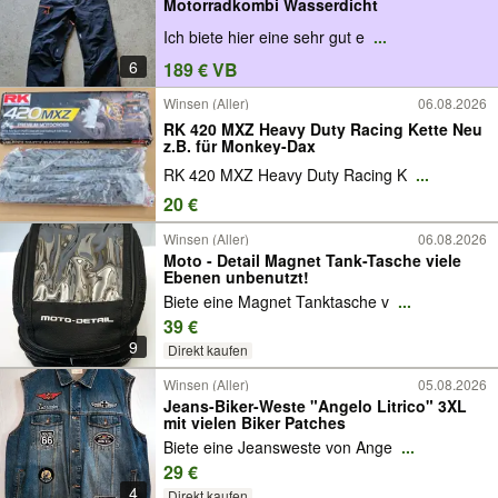
Motorradkombi Wasserdicht
Ich biete hier eine sehr gut e
...
6
189 € VB
Winsen (Aller)
06.08.2026
RK 420 MXZ Heavy Duty Racing Kette Neu
z.B. für Monkey-Dax
RK 420 MXZ Heavy Duty Racing K
...
20 €
Winsen (Aller)
06.08.2026
Moto - Detail Magnet Tank-Tasche viele
Ebenen unbenutzt!
Biete eine Magnet Tanktasche v
...
39 €
9
Direkt kaufen
Winsen (Aller)
05.08.2026
Jeans-Biker-Weste "Angelo Litrico" 3XL
mit vielen Biker Patches
Biete eine Jeansweste von Ange
...
29 €
4
Direkt kaufen