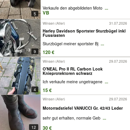
Verkaufe den abgebildeten Moto
...
VB
5
Winsen (Aller)
31.07.2026
Harley Davidson Sportster Sturzbügel inkl
Fussrasten
Sturzbügel meiner sportster Bj
...
9
120 €
Winsen (Aller)
29.07.2026
O'NEAL Pro II RL Carbon Look
Knieprotektoren schwarz
Ich verkaufe meine ungetragene
...
4
15 €
Winsen (Aller)
29.07.2026
Motorradstiefel VANUCCI Gr. 42/43 Leder
sehr gut erhalten, normale Geb
...
12
30 €