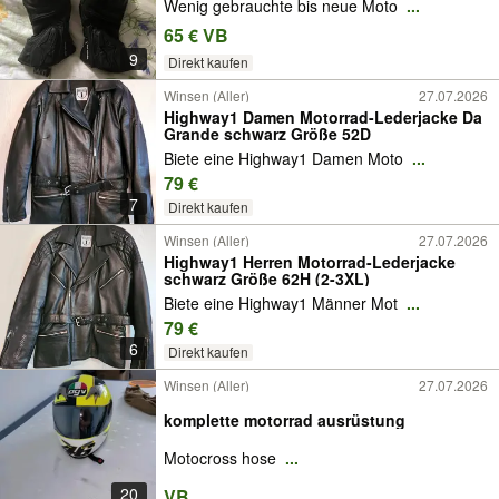
Wenig gebrauchte bis neue Moto
...
65 € VB
9
Direkt kaufen
Winsen (Aller)
27.07.2026
Highway1 Damen Motorrad-Lederjacke Da
Grande schwarz Größe 52D
Biete eine Highway1 Damen Moto
...
79 €
7
Direkt kaufen
Winsen (Aller)
27.07.2026
Highway1 Herren Motorrad-Lederjacke
schwarz Größe 62H (2-3XL)
Biete eine Highway1 Männer Mot
...
79 €
6
Direkt kaufen
Winsen (Aller)
27.07.2026
komplette motorrad ausrüstung
Motocross hose
...
20
VB