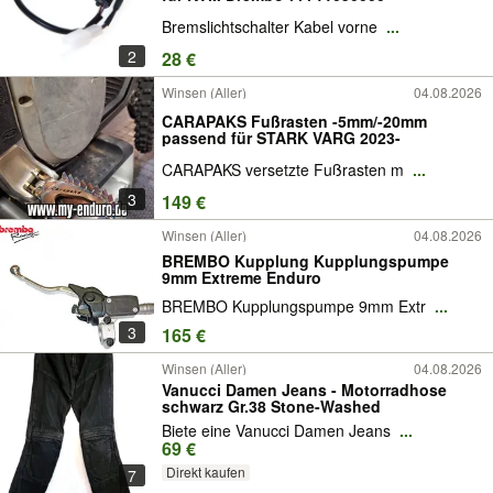
Bremslichtschalter Kabel vorne
...
2
28 €
Winsen (Aller)
04.08.2026
CARAPAKS Fußrasten -5mm/-20mm
passend für STARK VARG 2023-
CARAPAKS versetzte Fußrasten m
...
3
149 €
Winsen (Aller)
04.08.2026
BREMBO Kupplung Kupplungspumpe
9mm Extreme Enduro
BREMBO Kupplungspumpe 9mm Extr
...
3
165 €
Winsen (Aller)
04.08.2026
Vanucci Damen Jeans - Motorradhose
schwarz Gr.38 Stone-Washed
Biete eine Vanucci Damen Jeans
...
69 €
Direkt kaufen
7