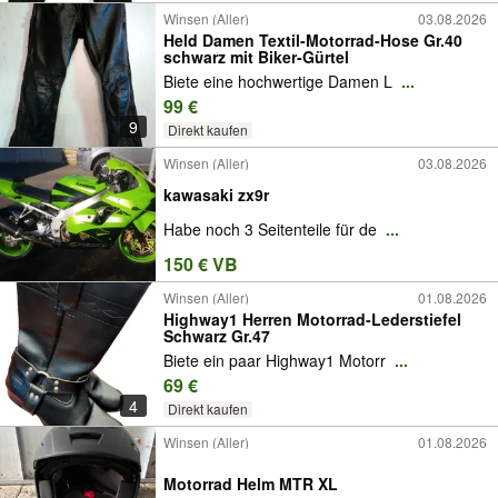
Winsen (Aller)
03.08.2026
Held Damen Textil-Motorrad-Hose Gr.40
schwarz mit Biker-Gürtel
Biete eine hochwertige Damen L
...
99 €
9
Direkt kaufen
Winsen (Aller)
03.08.2026
kawasaki zx9r
Habe noch 3 Seitenteile für de
...
150 € VB
Winsen (Aller)
01.08.2026
Highway1 Herren Motorrad-Lederstiefel
Schwarz Gr.47
Biete ein paar Highway1 Motorr
...
69 €
4
Direkt kaufen
Winsen (Aller)
01.08.2026
Motorrad Helm MTR XL