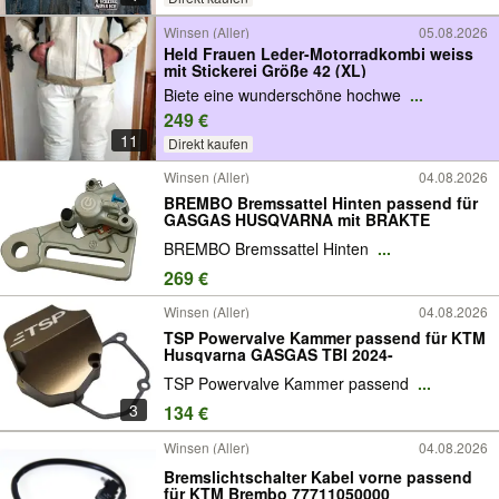
Winsen (Aller)
05.08.2026
Held Frauen Leder-Motorradkombi weiss
mit Stickerei Größe 42 (XL)
Biete eine wunderschöne hochwe
...
249 €
11
Direkt kaufen
Winsen (Aller)
04.08.2026
BREMBO Bremssattel Hinten passend für
GASGAS HUSQVARNA mit BRAKTE
BREMBO Bremssattel Hinten
...
269 €
Winsen (Aller)
04.08.2026
TSP Powervalve Kammer passend für KTM
Husqvarna GASGAS TBI 2024-
TSP Powervalve Kammer passend
...
3
134 €
Winsen (Aller)
04.08.2026
Bremslichtschalter Kabel vorne passend
für KTM Brembo 77711050000