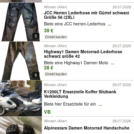
Winsen (Aller)
29.07.2026
JCC Herren Lederhose mit Gürtel schwarz
Größe 56 (2XL)
Biete eine JCC herren-Lederhos
...
39 €
5
Direkt kaufen
Winsen (Aller)
29.07.2026
Highway1 Damen Motorrad-Lederhose
schwarz größe 42
Biete eine Highway1 Damen Moto
...
28 €
Direkt kaufen
6
Winsen (Aller)
29.07.2026
K1200LT Ersatzteile Koffer Sitzbank
Verkleidung
Biete hier Ersatzteile für ein
...
VB
Winsen (Aller)
28.07.2026
Alpinestars Damen Motorrad Handschuhe