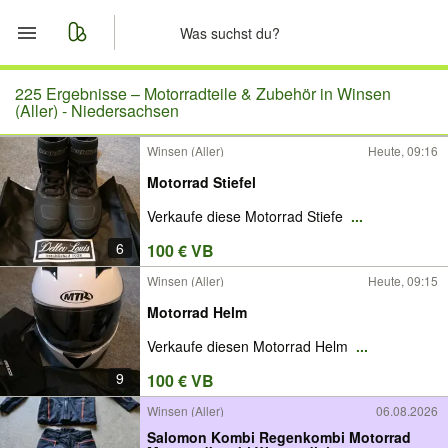
Start
225 Ergebnisse –
Motorradteile & Zubehör in Winsen
(Aller) - Niedersachsen
Merkliste
Winsen (Aller)
Heute, 09:16
Motorrad Stiefel
Nachrichten
Verkaufe diese Motorrad Stiefe
...
Anzeige aufgeben
6
100 € VB
Winsen (Aller)
Heute, 09:15
Motorrad Helm
Verkaufe diesen Motorrad Helm
...
9
100 € VB
Winsen (Aller)
06.08.2026
Salomon Kombi Regenkombi Motorrad