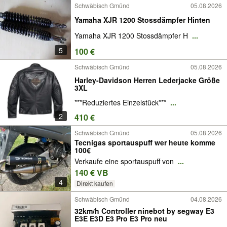
Schwäbisch Gmünd
05.08.2026
Yamaha XJR 1200 Stossdämpfer Hinten
Yamaha XJR 1200 Stossdämpfer H
...
5
100 €
Schwäbisch Gmünd
05.08.2026
Harley-Davidson Herren Lederjacke Größe
3XL
***Reduziertes Einzelstück***
...
2
410 €
Schwäbisch Gmünd
05.08.2026
Tecnigas sportauspuff wer heute komme
100€
Verkaufe eine sportauspuff von
...
140 € VB
4
Direkt kaufen
Schwäbisch Gmünd
04.08.2026
32km/h Controller ninebot by segway E3
E3E E3D E3 Pro E3 Pro neu