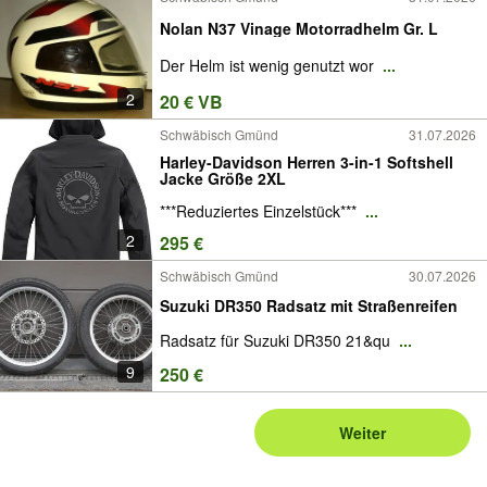
Nolan N37 Vinage Motorradhelm Gr. L
Der Helm ist wenig genutzt wor
...
2
20 € VB
Schwäbisch Gmünd
31.07.2026
Harley-Davidson Herren 3-in-1 Softshell
Jacke Größe 2XL
***Reduziertes Einzelstück***
...
2
295 €
Schwäbisch Gmünd
30.07.2026
Suzuki DR350 Radsatz mit Straßenreifen
Radsatz für Suzuki DR350 21&qu
...
9
250 €
Weiter