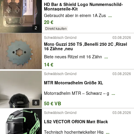
HD Bar & Shield Logo Nummernschild-
Montageteile-Kit
Gebraucht aber in einem 1A Zus
...
20 €
2
Direkt kaufen
Schwäbisch Gmünd
03.08.2026
Moto Guzzi 250 TS ,Benelli 250 2C ,Ritzel
16 Zähne ,neu
Biete neues Ritzel mit 16 Zähn
...
14 €
Schwäbisch Gmünd
03.08.2026
MTR Motorradhelm Größe XL
Motorradhelm MTR – Schwarz – g
...
8
50 € VB
Schwäbisch Gmünd
03.08.2026
LS2 VECTOR ORION Matt Black
Technisch hochentwickelter Hig
...