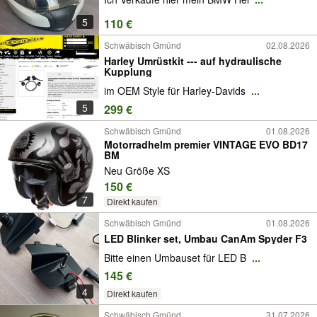
5
110 €
Schwäbisch Gmünd
02.08.2026
Harley Umrüstkit --- auf hydraulische
Kupplung
im OEM Style für Harley-Davids
...
5
299 €
Schwäbisch Gmünd
01.08.2026
Motorradhelm premier VINTAGE EVO BD17
BM
Neu Größe XS
150 €
7
Direkt kaufen
Schwäbisch Gmünd
01.08.2026
LED Blinker set, Umbau CanAm Spyder F3
Bitte einen Umbauset für LED B
...
145 €
4
Direkt kaufen
Schwäbisch Gmünd
31.07.2026