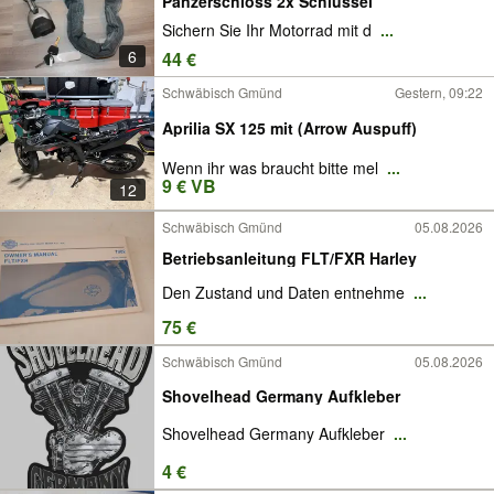
Panzerschloss 2x Schlüssel
Sichern Sie Ihr Motorrad mit d
...
6
44 €
Schwäbisch Gmünd
Gestern, 09:22
Aprilia SX 125 mit (Arrow Auspuff)
Wenn ihr was braucht bitte mel
...
9 € VB
12
Schwäbisch Gmünd
05.08.2026
Betriebsanleitung FLT/FXR Harley
Den Zustand und Daten entnehme
...
75 €
Schwäbisch Gmünd
05.08.2026
Shovelhead Germany Aufkleber
Shovelhead Germany Aufkleber
...
4 €