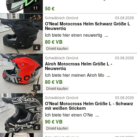
11
50 €
Schwäbisch Gmünd
03.08.2026
O'Neal Motocross Helm Schwarz Größe L
Neuwertig
Ich biete hier einen neuwertig
...
80 € VB
4
Direkt kaufen
Schwäbisch Gmünd
03.08.2026
Airoh Motocross Helm Größe L -
Neuwertig
Ich biete hier meinen Airoh Mo
...
80 € VB
5
Direkt kaufen
Schwäbisch Gmünd
03.08.2026
O'Neal Motocross Helm Größe L - Schwarz
mit weißen Stickern
Ich biete hier einen O'Ne
...
90 € VB
4
Direkt kaufen