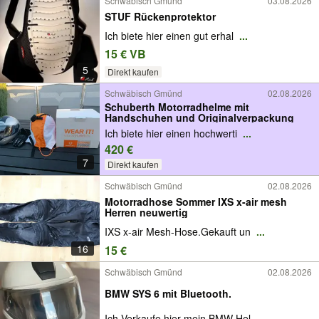
Schwäbisch Gmünd
03.08.2026
STUF Rückenprotektor
Ich biete hier einen gut erhal
...
15 € VB
5
Direkt kaufen
Schwäbisch Gmünd
02.08.2026
Schuberth Motorradhelme mit
Handschuhen und Originalverpackung
Ich biete hier einen hochwerti
...
420 €
7
Direkt kaufen
Schwäbisch Gmünd
02.08.2026
Motorradhose Sommer IXS x-air mesh
Herren neuwertig
IXS x-air Mesh-Hose.Gekauft un
...
16
15 €
Schwäbisch Gmünd
02.08.2026
BMW SYS 6 mit Bluetooth.
Ich Verkaufe hier mein BMW Hel
...