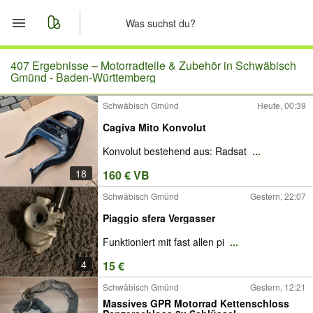
Start
407 Ergebnisse –
Motorradteile & Zubehör in Schwäbisch
Gmünd - Baden-Württemberg
Merkliste
Schwäbisch Gmünd
Heute, 00:39
Cagiva Mito Konvolut
Nachrichten
Konvolut bestehend aus: Radsat
...
Anzeige aufgeben
18
160 € VB
Schwäbisch Gmünd
Gestern, 22:07
Piaggio sfera Vergasser
Funktioniert mit fast allen pi
...
4
15 €
Schwäbisch Gmünd
Gestern, 12:21
Massives GPR Motorrad Kettenschloss