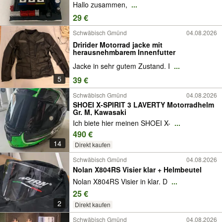
Hallo zusammen,
...
29 €
Schwäbisch Gmünd
04.08.2026
Dririder Motorrad jacke mit
herausnehmbarem Innenfutter
Jacke in sehr gutem Zustand. I
...
5
39 €
Schwäbisch Gmünd
04.08.2026
SHOEI X-SPIRIT 3 LAVERTY Motorradhelm
Gr. M, Kawasaki
Ich biete hier meinen SHOEI X-
...
490 €
14
Direkt kaufen
Schwäbisch Gmünd
04.08.2026
Nolan X804RS Visier klar + Helmbeutel
Nolan X804RS Visier in klar. D
...
25 €
2
Direkt kaufen
Schwäbisch Gmünd
04.08.2026