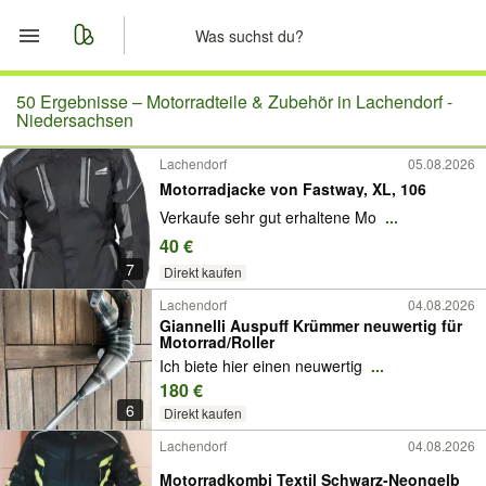
Start
50 Ergebnisse –
Motorradteile & Zubehör in Lachendorf -
Niedersachsen
Merkliste
Lachendorf
05.08.2026
Motorradjacke von Fastway, XL, 106
Nachrichten
Verkaufe sehr gut erhaltene Mo
...
40 €
Anzeige aufgeben
7
Direkt kaufen
Lachendorf
04.08.2026
Giannelli Auspuff Krümmer neuwertig für
Motorrad/Roller
Ich biete hier einen neuwertig
...
180 €
6
Direkt kaufen
Lachendorf
04.08.2026
Motorradkombi Textil Schwarz-Neongelb