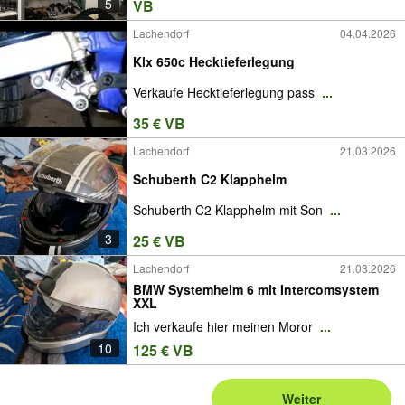
5
VB
Lachendorf
04.04.2026
Klx 650c Hecktieferlegung
Verkaufe Hecktieferlegung pass
...
35 € VB
Lachendorf
21.03.2026
Schuberth C2 Klapphelm
Schuberth C2 Klapphelm mit Son
...
3
25 € VB
Lachendorf
21.03.2026
BMW Systemhelm 6 mit Intercomsystem
XXL
Ich verkaufe hier meinen Moror
...
10
125 € VB
Weiter