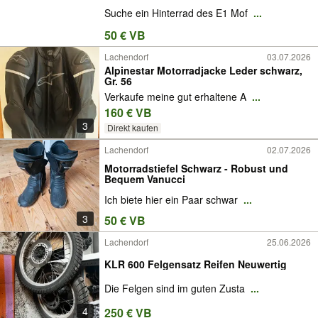
Suche ein Hinterrad des E1 Mof
...
50 € VB
Lachendorf
03.07.2026
Alpinestar Motorradjacke Leder schwarz,
Gr. 56
Verkaufe meine gut erhaltene A
...
160 € VB
3
Direkt kaufen
Lachendorf
02.07.2026
Motorradstiefel Schwarz - Robust und
Bequem Vanucci
Ich biete hier ein Paar schwar
...
3
50 € VB
Lachendorf
25.06.2026
KLR 600 Felgensatz Reifen Neuwertig
Die Felgen sind im guten Zusta
...
4
250 € VB