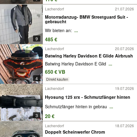
Lachendorf
21.07.2026
Motorradanzug- BMW Streetguard Suit -
gebraucht
Wir bieten an:
...
9
485 €
Lachendorf
20.07.2026
Batwing Harley Davidson E Glide Airbrush
Batwing Harley Davidson E Glid
...
650 € VB
4
Direkt kaufen
Lachendorf
19.07.2026
Hyosung 125 xrx - Schmutzfänger hinten
Schmutzfänger hinten in gebrau
...
3
20 €
Lachendorf
18.07.2026
Doppelt Scheinwerfer Chrom