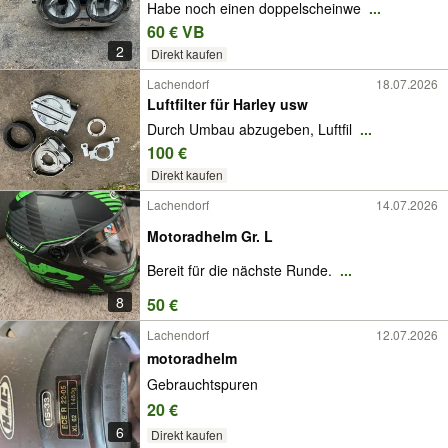
Habe noch einen doppelscheinwe
...
60 € VB
2
Direkt kaufen
Lachendorf
18.07.2026
Luftfilter für Harley usw
Durch Umbau abzugeben, Luftfil
...
100 €
Direkt kaufen
Lachendorf
14.07.2026
Motoradhelm Gr. L
Bereit für die nächste Runde.
...
8
50 €
Lachendorf
12.07.2026
motoradhelm
Gebrauchtspuren
20 €
6
Direkt kaufen