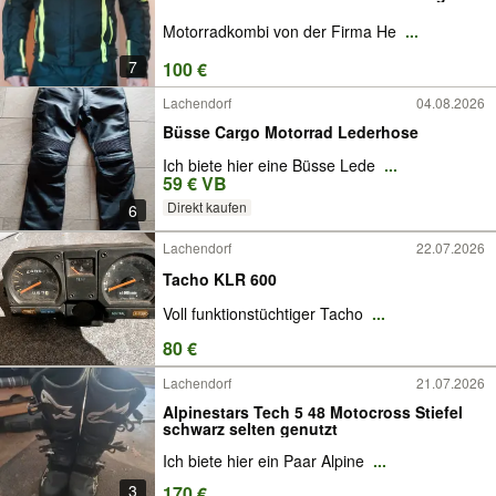
Motorradkombi von der Firma He
...
7
100 €
Lachendorf
04.08.2026
Büsse Cargo Motorrad Lederhose
Ich biete hier eine Büsse Lede
...
59 € VB
Direkt kaufen
6
Lachendorf
22.07.2026
Tacho KLR 600
Voll funktionstüchtiger Tacho
...
80 €
Lachendorf
21.07.2026
Alpinestars Tech 5 48 Motocross Stiefel
schwarz selten genutzt
Ich biete hier ein Paar Alpine
...
3
170 €