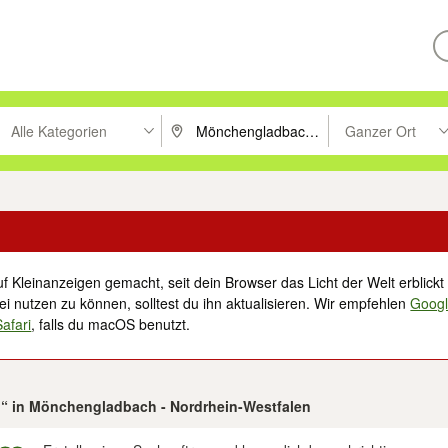
Alle Kategorien
Ganzer Ort
ken um zu suchen, oder Vorschläge mit den Pfeiltasten nach oben/unt
PLZ oder Ort eingeben. Eingabetaste drücke
Suche im Umkreis 
f Kleinanzeigen gemacht, seit dein Browser das Licht der Welt erblickt 
i nutzen zu können, solltest du ihn aktualisieren. Wir empfehlen
Goog
Safari
, falls du macOS benutzt.
h“ in Mönchengladbach - Nordrhein-Westfalen