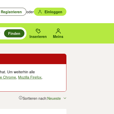
Registrieren
oder
Einloggen
Finden
en durchsuchen und mit Eingabetaste auswählen.
n um zu suchen, oder Vorschläge mit den Pfeiltasten nach oben/unten
des gewählten Orts oder PLZ.
Inserieren
Meins
hat. Um weiterhin alle
le Chrome
,
Mozilla Firefox
,
Sortieren nach:
Neueste