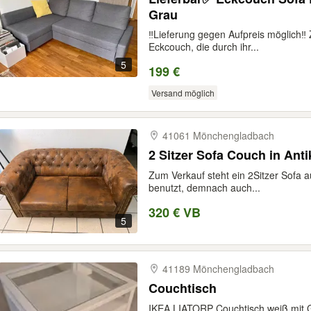
Grau
‼️Lieferung gegen Aufpreis möglich‼
Eckcouch, die durch ihr...
5
199 €
Versand möglich
41061 Mönchengladbach
2 Sitzer Sofa Couch in Anti
Zum Verkauf steht ein 2Sitzer Sofa a
benutzt, demnach auch...
320 € VB
5
41189 Mönchengladbach
Couchtisch
IKEA LIATORP Couchtisch weiß mit G