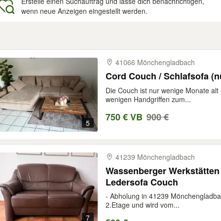
Erstelle einen Suchauftrag und lasse dich benachrichtigen,
wenn neue Anzeigen eingestellt werden.
gebnisse
41066 Mönchengladbach
Cord 
Die Couch ist nur wenige Monate alt 
wenigen Handgriffen zum...
750 € VB
900 €
5
41239 Mönchengladbach
Wassenberger Werkstätten 
Ledersofa Couch
- Abholung in 41239 Mönchengladbach
2.Etage und wird vom...
7