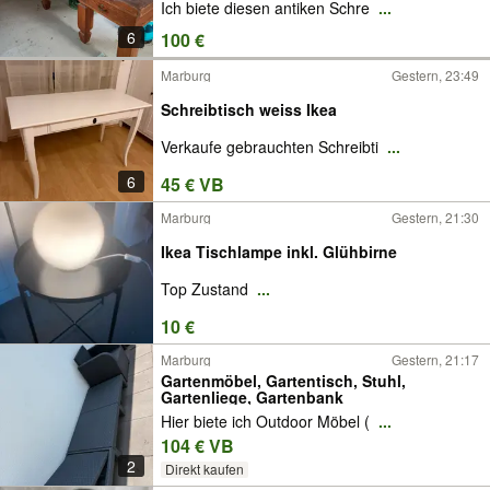
Ich biete diesen antiken Schre
...
6
100 €
Marburg
Gestern, 23:49
Schreibtisch weiss Ikea
Verkaufe gebrauchten Schreibti
...
6
45 € VB
Marburg
Gestern, 21:30
Ikea Tischlampe inkl. Glühbirne
Top Zustand
...
10 €
Marburg
Gestern, 21:17
Gartenmöbel, Gartentisch, Stuhl,
Gartenliege, Gartenbank
Hier biete ich Outdoor Möbel (
...
104 € VB
2
Direkt kaufen