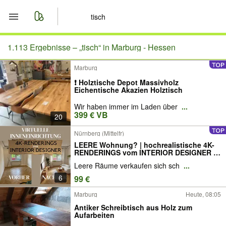
Start
1.113 Ergebnisse –
„tisch“ in Marburg - Hessen
Marburg
Merkliste
❗️ Holztische Depot Massivholz
Eichentische Akazien Holztisch
Nachrichten
Wir haben immer im Laden über
...
399 € VB
20
Anzeige aufgeben
Nürnberg (Mittelfr)
LEERE Wohnung? | hochrealistische 4K-
RENDERINGS vom INTERIOR DESIGNER |
KEIN KI-Standard | Virtuell HOME STAGING
Leere Räume verkaufen sich sch
...
| Immobilie schneller verkaufen |
Gewerbeimmobilie | Eigentumswohnung |
6
99 €
Musterhaus
Marburg
Heute, 08:05
Antiker Schreibtisch aus Holz zum
Aufarbeiten