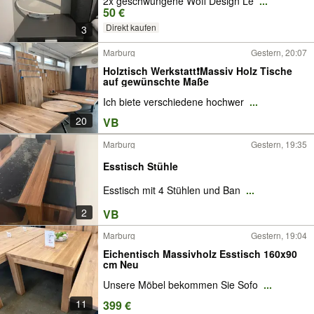
2x geschwungene Wofi Design Le
...
50 €
Direkt kaufen
3
Marburg
Gestern, 20:07
Holztisch Werkstatt❗️Massiv Holz Tische
auf gewünschte Maße
Ich biete verschiedene hochwer
...
20
VB
Marburg
Gestern, 19:35
Esstisch Stühle
Esstisch mit 4 Stühlen und Ban
...
2
VB
Marburg
Gestern, 19:04
Eichentisch Massivholz Esstisch 160x90
cm Neu
Unsere Möbel bekommen Sie Sofo
...
11
399 €