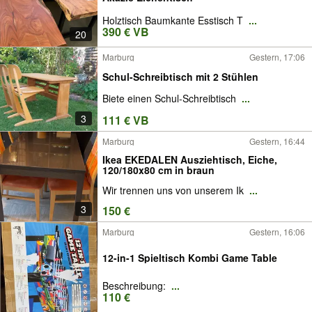
Holztisch Baumkante Esstisch T
...
390 € VB
20
Marburg
Gestern, 17:06
Schul-Schreibtisch mit 2 Stühlen
Biete einen Schul-Schreibtisch
...
3
111 € VB
Marburg
Gestern, 16:44
Ikea EKEDALEN Ausziehtisch, Eiche,
120/180x80 cm in braun
Wir trennen uns von unserem Ik
...
3
150 €
Marburg
Gestern, 16:06
12-in-1 Spieltisch Kombi Game Table
Beschreibung:
...
110 €