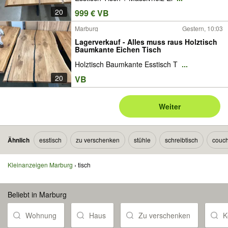
20
999 € VB
Marburg
Gestern, 10:03
Lagerverkauf - Alles muss raus Holztisch
Baumkante Eichen Tisch
Holztisch Baumkante Esstisch T
...
20
VB
Weiter
Ähnlich
esstisch
zu verschenken
stühle
schreibtisch
couch
Kleinanzeigen Marburg
tisch
Beliebt in Marburg
Wohnung
Haus
Zu verschenken
K