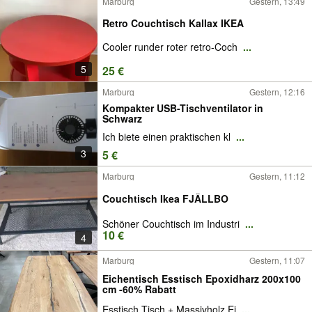
Marburg
Gestern, 13:49
Retro Couchtisch Kallax IKEA
Cooler runder roter retro-Coch
...
5
25 €
Marburg
Gestern, 12:16
Kompakter USB-Tischventilator in
Schwarz
Ich biete einen praktischen kl
...
3
5 €
Marburg
Gestern, 11:12
Couchtisch Ikea FJÄLLBO
Schöner Couchtisch im Industri
...
10 €
4
Marburg
Gestern, 11:07
Eichentisch Esstisch Epoxidharz 200x100
cm -60% Rabatt
Esstisch Tisch + Massivholz Ei
...