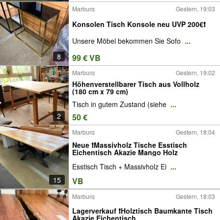
Marburg
Gestern, 19:03
Konsolen Tisch Konsole neu UVP 200€❗️
Unsere Möbel bekommen Sie Sofo
...
8
99 € VB
Marburg
Gestern, 19:02
Höhenverstellbarer Tisch aus Vollholz
(180 cm x 79 cm)
Tisch in gutem Zustand (siehe
...
2
50 €
Marburg
Gestern, 18:04
Neue ❗️Massivholz Tische Esstisch
Eichentisch Akazie Mango Holz
Esstisch Tisch + Massivholz Ei
...
15
VB
Marburg
Gestern, 18:03
Lagerverkauf ❗️Holztisch Baumkante Tisch
Akazie Eichentisch