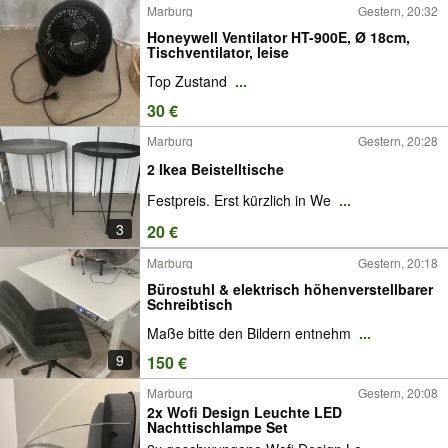
Marburg
Gestern, 20:32
Honeywell Ventilator HT-900E, Ø 18cm,
Tischventilator, leise
Top Zustand
...
30 €
Marburg
Gestern, 20:28
2 Ikea Beistelltische
Festpreis. Erst kürzlich in We
...
3
20 €
Marburg
Gestern, 20:18
Bürostuhl & elektrisch höhenverstellbarer
Schreibtisch
Maße bitte den Bildern entnehm
...
9
150 €
Marburg
Gestern, 20:08
2x Wofi Design Leuchte LED
Nachttischlampe Set