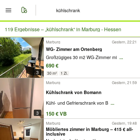
Start
119 Ergebnisse –
„kühlschrank“ in Marburg - Hessen
Marburg
Gestern, 22:21
Merkliste
WG- Zimmer am Ortenberg
Großzügiges 30 m2 WG-Zimmer mi
...
Nachrichten
690 €
3
Anzeige aufgeben
30 m²
1 Zi.
Marburg
Gestern, 21:59
Kühlschrank von Bomann
Kühl- und Gefrierschrank von B
...
3
150 € VB
Marburg
Gestern, 19:48
Möbliertes zimmer in Marburg – 415 € all-
inclusive