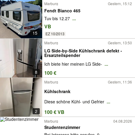
Marburg
Gestern, 15:12
Fendt Bianco 465
Tuv bis 12.27
...
VB
15
EZ 10/2013
Marburg
Gestern, 13:50
LG Side-by-Side Kühlschrank defekt -
Ersatzteilspender
Ich biete hier meinen LG Side-
...
8
100 €
Marburg
Gestern, 11:36
Kühlschrank
Diese schöne Kühl- und Gefrier
...
2
100 € VB
Marburg
04.08.2026
Studentenzimmer
Bei Interesse bitte anrufen. 0
...