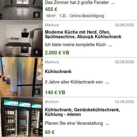
Das Zimmer hat 2 große Fenster
...
455 €
8
18 m²
1 Zi.
Online-Besichtigung
Marburg
03.08.2026
Moderne Küche mit Herd, Ofen,
Spülmaschine, Abzug& Kühlschrank
Ich biete meine komplette Küch
...
4
2.000 € VB
Marburg
03.08.2026
Kühlschrank
2 Jahre alter Kühlschrank von
...
2
140 € VB
Bochum
03.08.2026
Kühlschrank, Getränkekühlschrank,
Kühlung - mieten
Planen Sie eine Veranstaltung
...
3
60 €