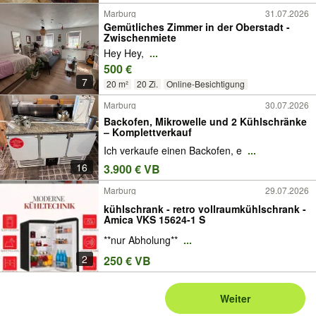
Marburg
31.07.2026
Gemütliches Zimmer in der Oberstadt -
Zwischenmiete
Hey Hey,
...
500 €
7
20 m²
20 Zi.
Online-Besichtigung
Marburg
30.07.2026
Backofen, Mikrowelle und 2 Kühlschränke
– Komplettverkauf
Ich verkaufe einen Backofen, e
...
16
3.900 € VB
Marburg
29.07.2026
kühlschrank - retro vollraumkühlschrank -
Amica VKS 15624-1 S
**nur Abholung**
...
2
250 € VB
Weiter