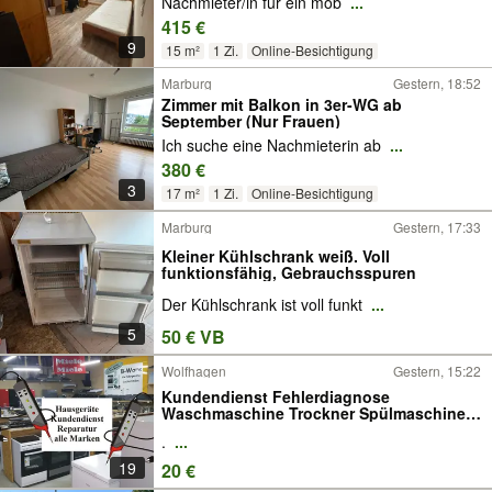
Nachmieter/in für ein möb
...
415 €
9
15 m²
1 Zi.
Online-Besichtigung
Marburg
Gestern, 18:52
Zimmer mit Balkon in 3er-WG ab
September (Nur Frauen)
Ich suche eine Nachmieterin ab
...
380 €
3
17 m²
1 Zi.
Online-Besichtigung
Marburg
Gestern, 17:33
Kleiner Kühlschrank weiß. Voll
funktionsfähig, Gebrauchsspuren
Der Kühlschrank ist voll funkt
...
5
50 € VB
Wolfhagen
Gestern, 15:22
Kundendienst Fehlerdiagnose
Waschmaschine Trockner Spülmaschine
Wärmepumpentrockner Wäschetrockner
.
...
E-Herd Einbauherd Backofen Kochfeld
Kühlschrank Gefrierschrank Gefrierkombi
19
20 €
Reparatur reparieren -7-