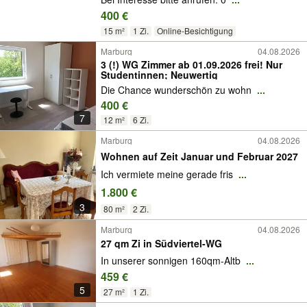
400 €
15 m²
1 Zi.
Online-Besichtigung
Marburg
04.08.2026
3 (!) WG Zimmer ab 01.09.2026 frei! Nur
Studentinnen; Neuwertig
Die Chance wunderschön zu wohn
...
400 €
7
12 m²
6 Zi.
Marburg
04.08.2026
Wohnen auf Zeit Januar und Februar 2027
Ich vermiete meine gerade fris
...
1.800 €
3
80 m²
2 Zi.
Marburg
04.08.2026
27 qm Zi in Südviertel-WG
In unserer sonnigen 160qm-Altb
...
459 €
5
27 m²
1 Zi.