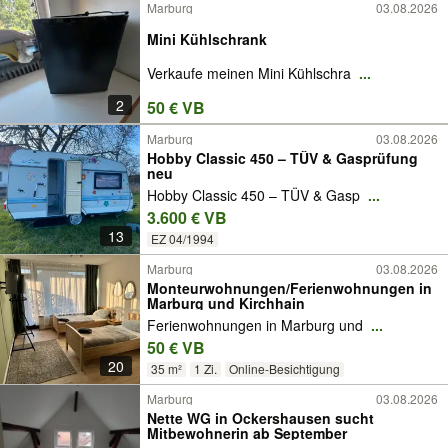
Marburg
03.08.2026
Mini Kühlschrank
Verkaufe meinen Mini Kühlschra
...
2
50 € VB
Marburg
03.08.2026
Hobby Classic 450 – TÜV & Gasprüfung
neu
Hobby Classic 450 – TÜV & Gasp
...
3.600 € VB
13
EZ 04/1994
Marburg
03.08.2026
Monteurwohnungen/Ferienwohnungen in
Marburg und Kirchhain
Ferienwohnungen in Marburg und
...
50 € VB
20
35 m²
1 Zi.
Online-Besichtigung
Marburg
03.08.2026
Nette WG in Ockershausen sucht
Mitbewohnerin ab September