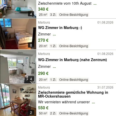
Zwischenmiete vom 10th August
...
340 €
4
25 m²
3 Zi.
Online-Besichtigung
Marburg
01.08.2026
WG Zimmer in Marburg :)
Zimmer
...
270 €
8
20 m²
1 Zi.
Online-Besichtigung
Marburg
01.08.2026
WG-Zimmer in Marburg (nahe Zentrum)
Zimmer
...
290 €
4
20 m²
1 Zi.
Online-Besichtigung
Marburg
31.07.2026
Zwischenmiete gemütliche Wohnung in
MR-Ockershausen
Wir vermieten während unserer
...
550 €
2
50 m²
2 Zi.
Online-Besichtigung