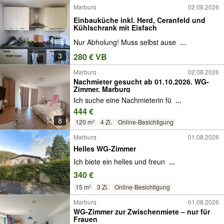
Marburg
02.08.2026
Einbauküche inkl. Herd, Ceranfeld und
Kühlschrank mit Eisfach
Nur Abholung! Muss selbst ause
...
3
280 € VB
Marburg
02.08.2026
Nachmieter gesucht ab 01.10.2026. WG-
Zimmer, Marburg
Ich suche eine Nachmieterin fü
...
444 €
8
120 m²
4 Zi.
Online-Besichtigung
Marburg
01.08.2026
Helles WG-Zimmer
Ich biete ein helles und freun
...
340 €
15 m²
3 Zi.
Online-Besichtigung
Marburg
01.08.2026
WG-Zimmer zur Zwischenmiete – nur für
Frauen