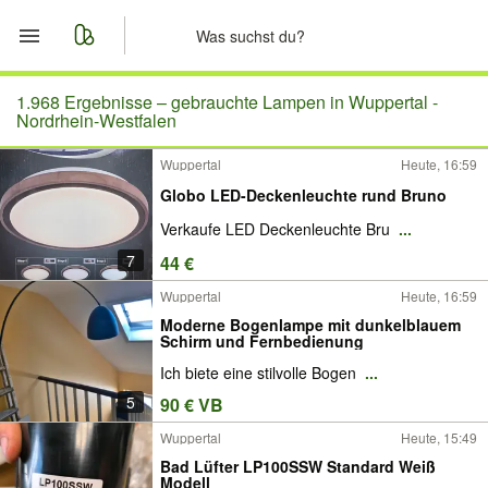
Start
1.968 Ergebnisse –
gebrauchte Lampen in Wuppertal -
Nordrhein-Westfalen
Merkliste
Wuppertal
Heute, 16:59
Globo LED-Deckenleuchte rund Bruno
Nachrichten
Verkaufe LED Deckenleuchte Bru
...
Anzeige aufgeben
7
44 €
Wuppertal
Heute, 16:59
Moderne Bogenlampe mit dunkelblauem
Schirm und Fernbedienung
Ich biete eine stilvolle Bogen
...
5
90 € VB
Wuppertal
Heute, 15:49
Bad Lüfter LP100SSW Standard Weiß
Modell