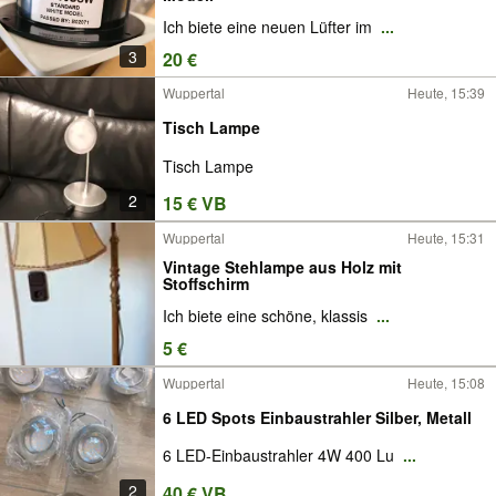
Ich biete eine neuen Lüfter im
...
3
20 €
Wuppertal
Heute, 15:39
Tisch Lampe
Tisch Lampe
2
15 € VB
Wuppertal
Heute, 15:31
Vintage Stehlampe aus Holz mit
Stoffschirm
Ich biete eine schöne, klassis
...
5 €
Wuppertal
Heute, 15:08
6 LED Spots Einbaustrahler Silber, Metall
6 LED-Einbaustrahler 4W 400 Lu
...
2
40 € VB