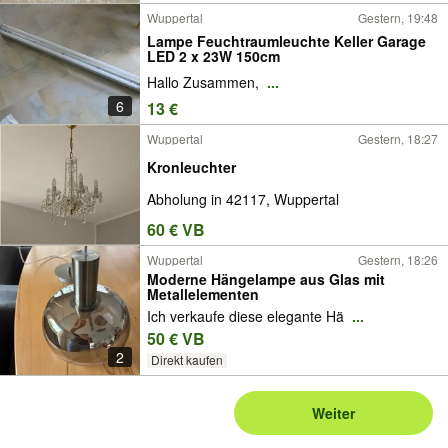
Wuppertal
Gestern, 19:48
Lampe Feuchtraumleuchte Keller Garage
LED 2 x 23W 150cm
Hallo Zusammen,
...
6
13 €
Wuppertal
Gestern, 18:27
Kronleuchter
Abholung in 42117, Wuppertal
60 € VB
Wuppertal
Gestern, 18:26
Moderne Hängelampe aus Glas mit
Metallelementen
Ich verkaufe diese elegante Hä
...
50 € VB
2
Direkt kaufen
Weiter