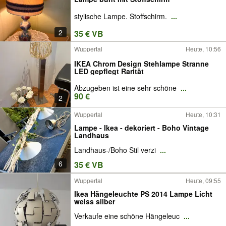
stylische Lampe. Stoffschirm.
...
2
35 € VB
Wuppertal
Heute, 10:56
IKEA Chrom Design Stehlampe Stranne
LED gepflegt Rarität
Abzugeben ist eine sehr schöne
...
90 €
2
Wuppertal
Heute, 10:31
Lampe - Ikea - dekoriert - Boho Vintage
Landhaus
Landhaus-/Boho Stil verzi
...
6
35 € VB
Wuppertal
Heute, 09:55
Ikea Hängeleuchte PS 2014 Lampe Licht
weiss silber
Verkaufe eine schöne Hängeleuc
...