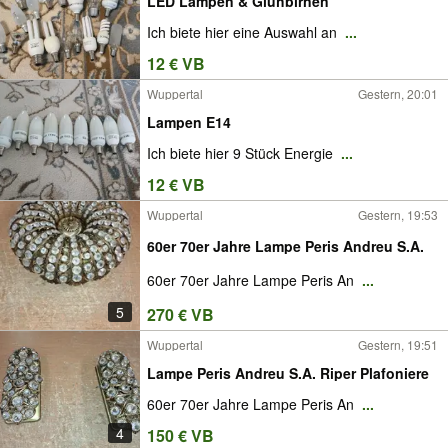
LED Lampen & Glühbirnen
Ich biete hier eine Auswahl an
...
12 € VB
Wuppertal
Gestern, 20:01
Lampen E14
Ich biete hier 9 Stück Energie
...
12 € VB
Wuppertal
Gestern, 19:53
60er 70er Jahre Lampe Peris Andreu S.A.
60er 70er Jahre Lampe Peris An
...
5
270 € VB
Wuppertal
Gestern, 19:51
Lampe Peris Andreu S.A. Riper Plafoniere
60er 70er Jahre Lampe Peris An
...
4
150 € VB