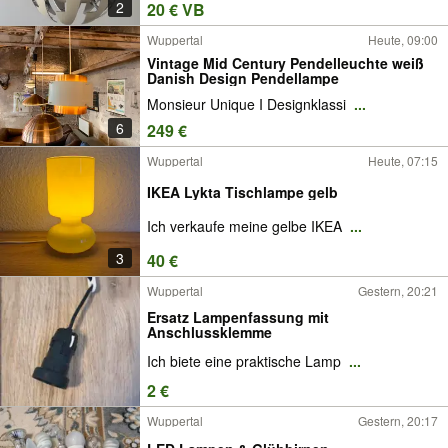
2
20 € VB
Wuppertal
Heute, 09:00
Vintage Mid Century Pendelleuchte weiß
Danish Design Pendellampe
Monsieur Unique I Designklassi
...
6
249 €
Wuppertal
Heute, 07:15
IKEA Lykta Tischlampe gelb
Ich verkaufe meine gelbe IKEA
...
3
40 €
Wuppertal
Gestern, 20:21
Ersatz Lampenfassung mit
Anschlussklemme
Ich biete eine praktische Lamp
...
2 €
Wuppertal
Gestern, 20:17