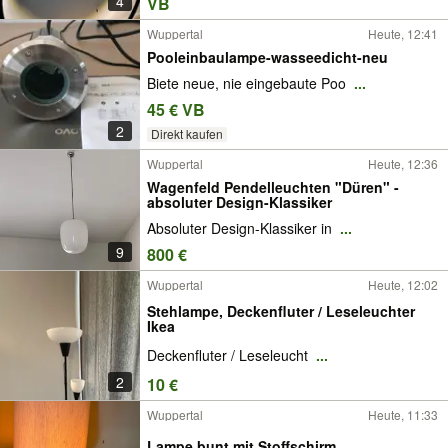
4
VB
Wuppertal
Heute, 12:41
Pooleinbaulampe-wasseedicht-neu
Biete neue, nie eingebaute Poo
...
45 € VB
2
Direkt kaufen
Wuppertal
Heute, 12:36
Wagenfeld Pendelleuchten "Düren" -
absoluter Design-Klassiker
Absoluter Design-Klassiker in
...
9
800 €
Wuppertal
Heute, 12:02
Stehlampe, Deckenfluter / Leseleuchter
Ikea
Deckenfluter / Leseleucht
...
2
10 €
Wuppertal
Heute, 11:33
Lampe bunt mit Stoffschirm