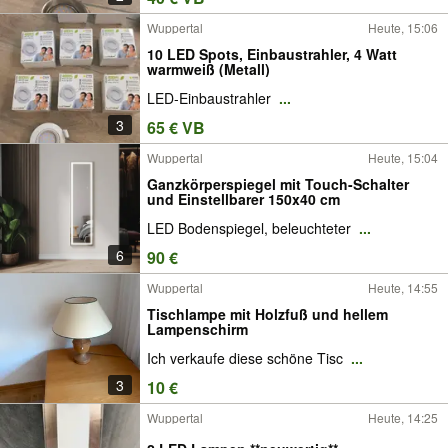
Wuppertal
Heute, 15:06
10 LED Spots, Einbaustrahler, 4 Watt
warmweiß (Metall)
LED-Einbaustrahler
...
3
65 € VB
Wuppertal
Heute, 15:04
Ganzkörperspiegel mit Touch-Schalter
und Einstellbarer 150x40 cm
LED Bodenspiegel, beleuchteter
...
6
90 €
Wuppertal
Heute, 14:55
Tischlampe mit Holzfuß und hellem
Lampenschirm
Ich verkaufe diese schöne Tisc
...
3
10 €
Wuppertal
Heute, 14:25