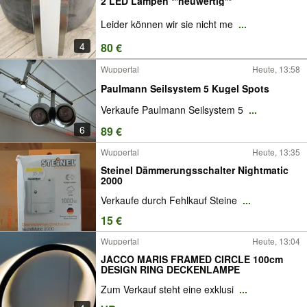
2 LED Lampen **neuwertig**
Leider können wir sie nicht me
...
4
80 €
Wuppertal
Heute, 13:58
Paulmann Seilsystem 5 Kugel Spots
Verkaufe Paulmann Seilsystem 5
...
6
89 €
Wuppertal
Heute, 13:35
Steinel Dämmerungsschalter Nightmatic
2000
Verkaufe durch Fehlkauf Steine
...
15 €
Wuppertal
Heute, 13:04
JACCO MARIS FRAMED CIRCLE 100cm
DESIGN RING DECKENLAMPE
Zum Verkauf steht eine exklusi
...