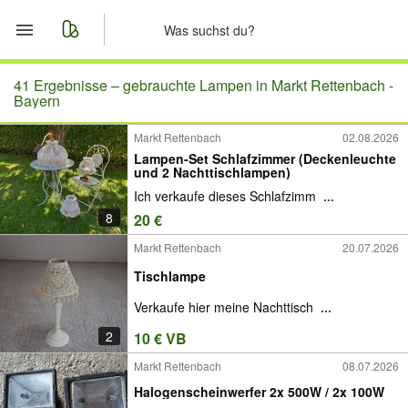
Start
41 Ergebnisse –
gebrauchte Lampen in Markt Rettenbach -
Bayern
Merkliste
Markt Rettenbach
02.08.2026
Lampen-Set Schlafzimmer (Deckenleuchte
Nachrichten
und 2 Nachttischlampen)
Ich verkaufe dieses Schlafzimm
...
Anzeige aufgeben
8
20 €
Markt Rettenbach
20.07.2026
Tischlampe
Verkaufe hier meine Nachttisch
...
2
10 € VB
Markt Rettenbach
08.07.2026
Halogenscheinwerfer 2x 500W / 2x 100W