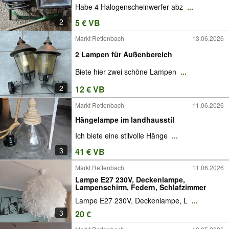
Habe 4 Halogenscheinwerfer abz
...
2
5 € VB
Markt Rettenbach
13.06.2026
2 Lampen für Außenbereich
Biete hier zwei schöne Lampen
...
2
12 € VB
Markt Rettenbach
11.06.2026
Hängelampe im landhausstil
Ich biete eine stilvolle Hänge
...
3
41 € VB
Markt Rettenbach
11.06.2026
Lampe E27 230V, Deckenlampe,
Lampenschirm, Federn, Schlafzimmer
Lampe E27 230V, Deckenlampe, L
...
3
20 €