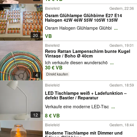
Bielefeld
Gestern, 22:36
Osram Glühlampe Glühbirne E27 E14
Halogen 42W 46W 55W 105W 135W
Osram Halogen Glühlampe Glühbi
...
20
VB
Bielefeld
Gestern, 19:01
Retro Rattan Lampenschirm bunte Kugel
Vintage / Boho Ø 40cm
Ich verkaufe diesen wunderschö
...
30 € VB
Direkt kaufen
4
Bielefeld
Gestern, 18:59
LED Tischlampe weiß + Ladefunktion –
defekt Bastler / Reparatur
Verkaufe eine moderne LED-Tisc
...
12
8 € VB
Bielefeld
Gestern, 18:44
Moderne Tischlampe mit Dimmer und