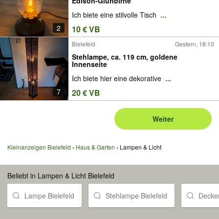
Edison-Glühbirne
Ich biete eine stilvolle Tisch
...
2
10 € VB
Bielefeld
Gestern, 18:10
Stehlampe, ca. 119 cm, goldene
Innenseite
Ich biete hier eine dekorative
...
7
20 € VB
Weiter
Kleinanzeigen Bielefeld
Haus & Garten
Lampen & Licht
Beliebt in Lampen & Licht Bielefeld
Lampe Bielefeld
Stehlampe Bielefeld
Decke