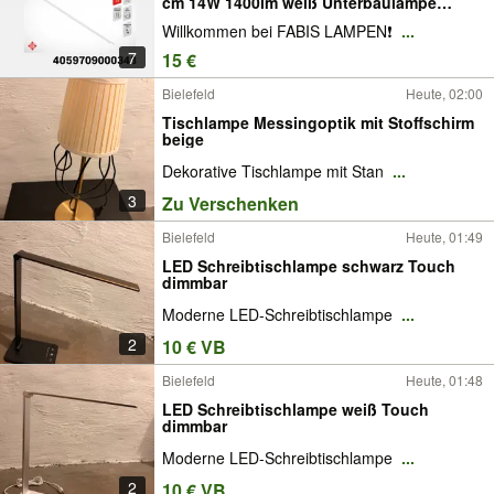
cm 14W 1400lm weiß Unterbaulampe
Lampe Leuchte 4059709000343 NEU
Willkommen bei FABIS LAMPEN❗️
...
7
15 €
Bielefeld
Heute, 02:00
Tischlampe Messingoptik mit Stoffschirm
beige
Dekorative Tischlampe mit Stan
...
3
Zu Verschenken
Bielefeld
Heute, 01:49
LED Schreibtischlampe schwarz Touch
dimmbar
Moderne LED-Schreibtischlampe
...
2
10 € VB
Bielefeld
Heute, 01:48
LED Schreibtischlampe weiß Touch
dimmbar
Moderne LED-Schreibtischlampe
...
2
10 € VB