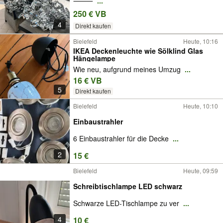
⸻
...
250 € VB
4
Direkt kaufen
Bielefeld
Heute, 10:16
IKEA Deckenleuchte wie Sölklind Glas
Hängelampe
Wie neu, aufgrund meines Umzug
...
16 € VB
5
Direkt kaufen
Bielefeld
Heute, 10:10
Einbaustrahler
6 Einbaustrahler für die Decke
...
2
15 €
Bielefeld
Heute, 09:59
Schreibtischlampe LED schwarz
Schwarze LED-Tischlampe zu ver
...
4
10 €