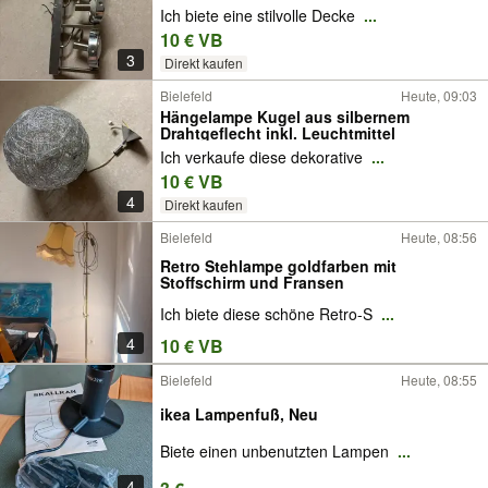
Ich biete eine stilvolle Decke
...
10 € VB
3
Direkt kaufen
Bielefeld
Heute, 09:03
Hängelampe Kugel aus silbernem
Drahtgeflecht inkl. Leuchtmittel
Ich verkaufe diese dekorative
...
10 € VB
4
Direkt kaufen
Bielefeld
Heute, 08:56
Retro Stehlampe goldfarben mit
Stoffschirm und Fransen
Ich biete diese schöne Retro-S
...
4
10 € VB
Bielefeld
Heute, 08:55
ikea Lampenfuß, Neu
Biete einen unbenutzten Lampen
...
4