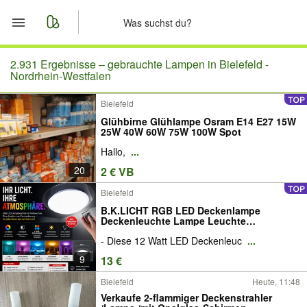
Start
2.931 Ergebnisse –
gebrauchte Lampen in Bielefeld -
Nordrhein-Westfalen
Merkliste
Bielefeld
Glühbirne Glühlampe Osram E14 E27 15W
Nachrichten
25W 40W 60W 75W 100W Spot
Hallo,
...
Anzeige aufgeben
20
2 € VB
Bielefeld
B.K.LICHT RGB LED Deckenlampe
Deckenleuchte Lampe Leuchte
Wandlampe Wandleuchte Beleuchtung mit
- Diese 12 Watt LED Deckenleuc
...
Farbwechsel Bund Schlafzimmer
Kinderzimmer Bad NEU
9
13 €
Bielefeld
Heute, 11:48
Verkaufe 2-flammiger Deckenstrahler