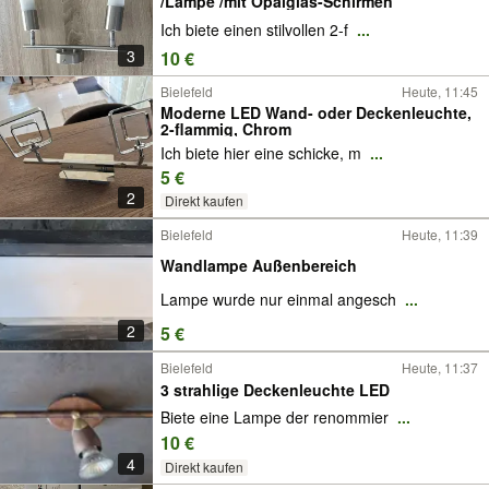
/Lampe /mit Opalglas-Schirmen
Ich biete einen stilvollen 2-f
...
3
10 €
Bielefeld
Heute, 11:45
Moderne LED Wand- oder Deckenleuchte,
2-flammig, Chrom
Ich biete hier eine schicke, m
...
5 €
2
Direkt kaufen
Bielefeld
Heute, 11:39
Wandlampe Außenbereich
Lampe wurde nur einmal angesch
...
2
5 €
Bielefeld
Heute, 11:37
3 strahlige Deckenleuchte LED
Biete eine Lampe der renommier
...
10 €
4
Direkt kaufen