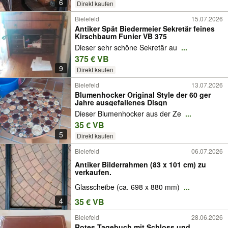
6
Direkt kaufen
Bielefeld
15.07.2026
Antiker Spät Biedermeier Sekretär feines
Kirschbaum Funier VB 375
Dieser sehr schöne Sekretär au
...
375 € VB
9
Direkt kaufen
Bielefeld
13.07.2026
Blumenhocker Original Style der 60 ger
Jahre ausgefallenes Disgn
Dieser Blumenhocker aus der Ze
...
35 € VB
5
Direkt kaufen
Bielefeld
06.07.2026
Antiker Bilderrahmen (83 x 101 cm) zu
verkaufen.
Glasscheibe (ca. 698 x 880 mm)
...
4
35 € VB
Bielefeld
28.06.2026
Rotes Tagebuch mit Schloss und