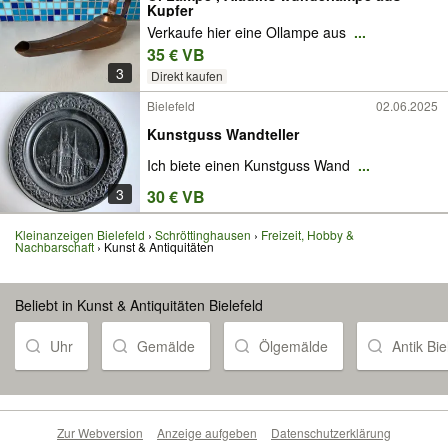
Kupfer
Verkaufe hier eine Ollampe aus
...
35 € VB
3
Direkt kaufen
Bielefeld
02.06.2025
Kunstguss Wandteller
Ich biete einen Kunstguss Wand
...
3
30 € VB
Kleinanzeigen Bielefeld
Schröttinghausen
Freizeit, Hobby &
Nachbarschaft
Kunst & Antiquitäten
Beliebt in Kunst & Antiquitäten Bielefeld
Uhr
Gemälde
Ölgemälde
Antik Bie
Zur Webversion
Anzeige aufgeben
Datenschutzerklärung