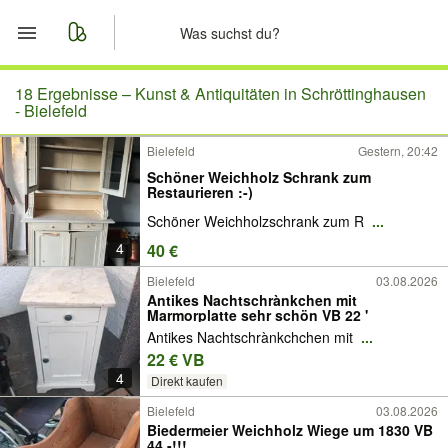
Start
18 Ergebnisse –
Kunst & Antiquitäten in Schröttinghausen
- Bielefeld
Merkliste
Bielefeld
Gestern, 20:42
Schöner Weichholz Schrank zum
Nachrichten
Restaurieren :-)
Schöner Weichholzschrank zum R
...
Anzeige aufgeben
4
40 €
Bielefeld
03.08.2026
Antikes Nachtschrànkchen mit
Marmorplatte sehr schön VB 22 '
Antikes Nachtschrànkchchen mit
...
22 € VB
4
Direkt kaufen
Bielefeld
03.08.2026
Biedermeier Weichholz Wiege um 1830 VB
44.-!!!