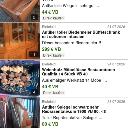
Antike tolle Wiege in sehr gut
...
44 € VB
5
Direkt kaufen
Bielefeld
31.07.2026
Antiker toller Biedermeier Büffetschrank
mit schönen Intarsien
Dieser besondere Biedermeier B
...
299 € VB
11
Direkt kaufen
Bielefeld
24.07.2026
Weichholz Möbelfüsse Restauratoren
Qualität 14 Stück VB 40
Aus emaliger Werkstatt 14 Möbe
...
40 € VB
4
Direkt kaufen
Bielefeld
23.07.2026
Antiker Spiegel schwarz sehr
Repräsentativ.um 1900 VB 80. -!!!
Toller Repräsentativer Spiegel
...
80 € VB