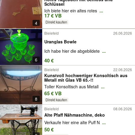
Schlüssel
Ich biete hier ein altes rotes
...
17 € VB
Direkt kaufen
4
Bielefeld
26.06.2026
Uranglas Bowle
Ich habe hier die abgebildete
...
6
40 €
Bielefeld
22.06.2026
Kunstvoll hochwertiger Konsoltisch aus
Metall mit Glas VB 65.-!!
Toller Konsoltisch aus Metall
...
65 € VB
8
Direkt kaufen
Bielefeld
08.06.2026
Alte Pfaff Nähmaschine, deko
Verkaufe hier eine alte Puff N
...
50 €