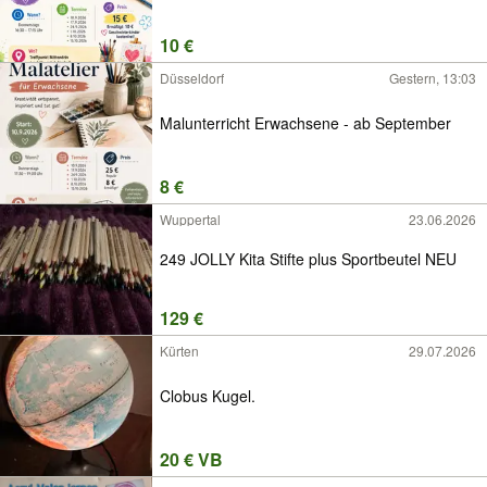
10 €
Düsseldorf
Gestern, 13:03
Malunterricht Erwachsene - ab September
8 €
Wuppertal
23.06.2026
249 JOLLY Kita Stifte plus Sportbeutel NEU
129 €
Kürten
29.07.2026
Clobus Kugel.
20 € VB