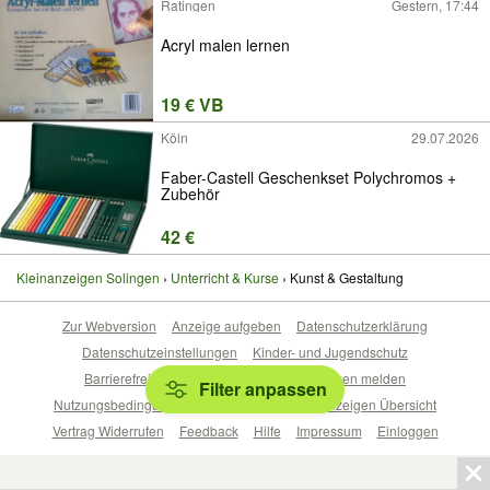
Ratingen
Gestern, 17:44
Acryl malen lernen
19 € VB
Köln
29.07.2026
Faber-Castell Geschenkset Polychromos +
Zubehör
42 €
Kleinanzeigen Solingen
Unterricht & Kurse
Kunst & Gestaltung
Zur Webversion
Anzeige aufgeben
Datenschutzerklärung
Datenschutzeinstellungen
Kinder- und Jugendschutz
Barrierefreiheitserklärung
Sicherheitslücken melden
Filter anpassen
Nutzungsbedingungen
Beliebte Suchen
Anzeigen Übersicht
Vertrag Widerrufen
Feedback
Hilfe
Impressum
Einloggen