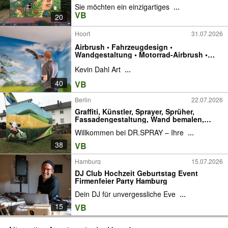
Sie möchten ein einzigartiges
...
VB
20
Hoort
31.07.2026
Airbrush • Fahrzeugdesign •
Wandgestaltung • Motorrad-Airbrush •
Wandmalerei • Wunschmotive • Graffiti
Kevin Dahl Art
...
40
VB
Berlin
22.07.2026
Graffiti, Künstler, Sprayer, Sprüher,
Fassadengestaltung, Wand bemalen,
Kinderzimmer, Murals, Graffiti Auftrag,
Willkommen bei DR.SPRAY – Ihre
...
Streetart, Berlin, Brandenburg, Leipzig,
Potsdam, Dresden, Magdeburg, Hannover
38
VB
Hamburg
15.07.2026
DJ Club Hochzeit Geburtstag Event
Firmenfeier Party Hamburg
Dein DJ für unvergessliche Eve
...
15
VB