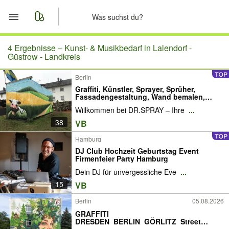
Start
4 Ergebnisse –
Kunst- & Musikbedarf in Lalendorf -
Güstrow - Landkreis
Merkliste
Berlin
Graffiti, Künstler, Sprayer, Sprüher,
Nachrichten
Fassadengestaltung, Wand bemalen,
Kinderzimmer, Murals, Graffiti Auftrag,
Willkommen bei DR.SPRAY – Ihre
...
Streetart, Berlin, Brandenburg, Leipzig,
Potsdam, Dresden, Magdeburg, Hannover
Anzeige aufgeben
38
VB
Hamburg
DJ Club Hochzeit Geburtstag Event
Firmenfeier Party Hamburg
Dein DJ für unvergessliche Eve
...
15
VB
Berlin
05.08.2026
GRAFFITI
DRESDEN_BERLIN_GÖRLITZ_Street
Art_Wandbilder_Sprüher