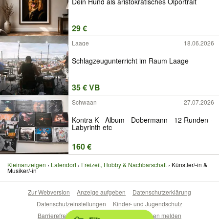
Dein Hund als aristokratisches Ölportrait
29 €
Laage
18.06.2026
Schlagzeugunterricht im Raum Laage
35 € VB
Schwaan
27.07.2026
Kontra K - Album - Dobermann - 12 Runden -
Labyrinth etc
160 €
Kleinanzeigen
Lalendorf
Freizeit, Hobby & Nachbarschaft
Künstler/-in &
Musiker/-in
Zur Webversion
Anzeige aufgeben
Datenschutzerklärung
Datenschutzeinstellungen
Kinder- und Jugendschutz
Barrierefreiheitserklärung
Sicherheitslücken melden