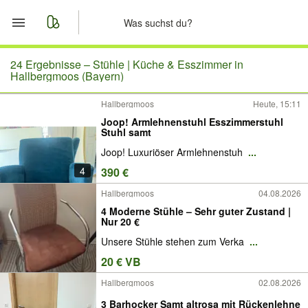
Start
24 Ergebnisse –
Stühle | Küche & Esszimmer in
Hallbergmoos (Bayern)
Merkliste
Hallbergmoos
Heute, 15:11
Joop! Armlehnenstuhl Esszimmerstuhl
Nachrichten
Stuhl samt
Joop! Luxuriöser Armlehnenstuh
...
Anzeige aufgeben
4
390 €
Hallbergmoos
04.08.2026
4 Moderne Stühle – Sehr guter Zustand |
Nur 20 €
Unsere Stühle stehen zum Verka
...
20 € VB
Hallbergmoos
02.08.2026
3 Barhocker Samt altrosa mit Rückenlehne