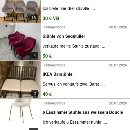
Ich biete hier drei stilvolle
...
16
30 € VB
Hallbergmoos
30.07.2026
Stühle von Segmüller
verkaufe meine Stühle zustand
...
4
50 €
Hallbergmoos
26.07.2026
IKEA Barstühle
Servus ich verkaufe zwei Barst
...
2
40 €
Hallbergmoos
26.07.2026
6 Esszimmer Stuhle aus weissem Bouclé
Ich verkaufe 6 Esszimmerstühle
...