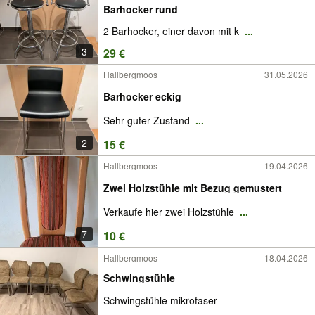
Barhocker rund
2 Barhocker, einer davon mit k
...
3
29 €
Hallbergmoos
31.05.2026
Barhocker eckig
Sehr guter Zustand
...
2
15 €
Hallbergmoos
19.04.2026
Zwei Holzstühle mit Bezug gemustert
Verkaufe hier zwei Holzstühle
...
7
10 €
Hallbergmoos
18.04.2026
Schwingstühle
Schwingstühle mikrofaser