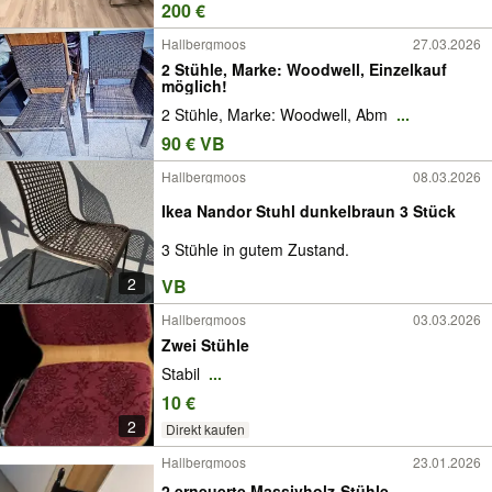
200 €
Hallbergmoos
27.03.2026
2 Stühle, Marke: Woodwell, Einzelkauf
möglich!
2 Stühle, Marke: Woodwell, Abm
...
90 € VB
Hallbergmoos
08.03.2026
Ikea Nandor Stuhl dunkelbraun 3 Stück
3 Stühle in gutem Zustand.
2
VB
Hallbergmoos
03.03.2026
Zwei Stühle
Stabil
...
10 €
2
Direkt kaufen
Hallbergmoos
23.01.2026
2 erneuerte Massivholz-Stühle