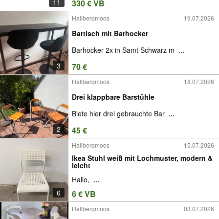
11
330 € VB
Hallbergmoos
19.07.2026
Bartisch mit Barhocker
Barhocker 2x in Samt Schwarz m
...
3
70 €
Hallbergmoos
18.07.2026
Drei klappbare Barstühle
Biete hier drei gebrauchte Bar
...
2
45 €
Hallbergmoos
15.07.2026
Ikea Stuhl weiß mit Lochmuster, modern &
leicht
Hallo,
...
6
6 € VB
Hallbergmoos
03.07.2026