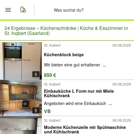
Start
24 Ergebnisse –
Küchenschränke | Küche & Esszimmer in
St. Ingbert (Saarland)
Merkliste
St. Ingbert
06.08.2026
Küchenblock beige
Nachrichten
Wir bieten eine gut erhaltener
...
Anzeige aufgeben
5
850 €
St. Ingbert
06.08.2026
Einbauküche L Form nur mit Miele
Kühlschrank
Angeboten wird eine Einbauküch
...
5
VB
St. Ingbert
06.08.2026
Moderne Küchenzeile mit Spülmaschine
und Kühlschrank