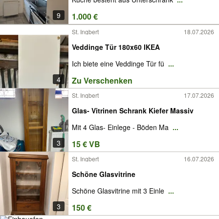
9
1.000 €
St. Ingbert
18.07.2026
Veddinge Tür 180x60 IKEA
Ich biete eine Veddinge Tür fü
...
4
Zu Verschenken
St. Ingbert
17.07.2026
Glas- Vitrinen Schrank Kiefer Massiv
Mit 4 Glas- Einlege - Böden Ma
...
3
15 € VB
St. Ingbert
16.07.2026
Schöne Glasvitrine
Schöne Glasvitrine mit 3 Einle
...
3
150 €