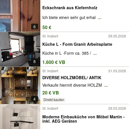
Eckschrank aus Kiefernholz
Ich biete einen sehr gut erhal
...
6
50 €
St. Ingbert
29.05.2026
Küche L - Form Granit Arbeitsplatte
Küche in L -Form ca. 385 /
...
8
1.600 € VB
St. Ingbert
31.03.2026
DIVERSE HOLZMÖBEL/ ANTIK
Verkaufe hiermit diverse HOLZM
...
20 € VB
4
Direkt kaufen
St. Ingbert
29.03.2026
Moderne Einbauküche von Möbel Martin -
inkl. AEG Geräten