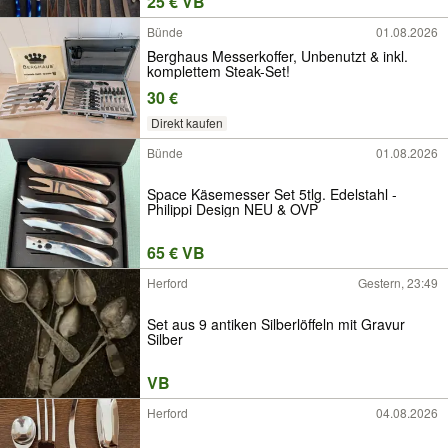
25 € VB
Bünde
01.08.2026
Berghaus Messerkoffer, Unbenutzt & inkl.
komplettem Steak-Set!
30 €
Direkt kaufen
Bünde
01.08.2026
Space Käsemesser Set 5tlg. Edelstahl -
Philippi Design NEU & OVP
65 € VB
Herford
Gestern, 23:49
Set aus 9 antiken Silberlöffeln mit Gravur
Silber
VB
Herford
04.08.2026