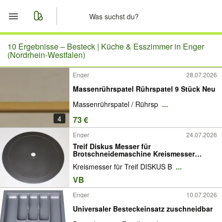
Start
10 Ergebnisse –
Besteck | Küche & Esszimmer in Enger
(Nordrhein-Westfalen)
Merkliste
Enger
28.07.2026
Massenrührspatel Rührspatel 9 Stück Neu
Nachrichten
Massenrührspatel / Rührsp
...
Anzeige aufgeben
4
73 €
Enger
24.07.2026
Treif Diskus Messer für
Brotschneidemaschine Kreismesser
Rundmess
Kreismesser für Treif DISKUS B
...
VB
Enger
10.07.2026
Universaler Besteckeinsatz zuschneidbar