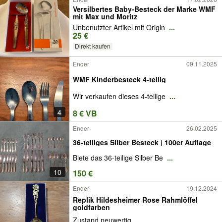
Versilbertes Baby-Besteck der Marke WMF
mit Max und Moritz
Unbenutzter Artikel mit Origin
...
25 €
Direkt kaufen
Enger
09.11.2025
WMF Kinderbesteck 4-teilig
Wir verkaufen dieses 4-teilige
...
4
8 € VB
Enger
26.02.2025
36-teiliges Silber Besteck | 100er Auflage
Biete das 36-teilige Silber Be
...
10
150 €
Enger
19.12.2024
Replik Hildesheimer Rose Rahmlöffel
goldfarben
Zustand neuwertig
...