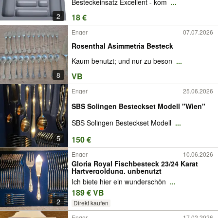
Besteckeinsatz Excellent - kom
...
2
18 €
Enger
07.07.2026
Rosenthal Asimmetria Besteck
Kaum benutzt; und nur zu beson
...
8
VB
Enger
25.06.2026
SBS Solingen Besteckset Modell "Wien"
SBS Solingen Besteckset Modell
...
5
150 €
Enger
10.06.2026
Gloria Royal Fischbesteck 23/24 Karat
Hartvergoldung, unbenutzt
Ich biete hier ein wunderschön
...
189 € VB
2
Direkt kaufen
Enger
17.02.2026