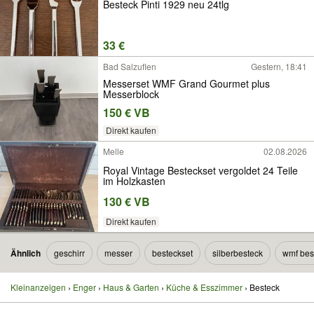
Besteck Pinti 1929 neu 24tlg
33 €
Bad Salzuflen
Gestern, 18:41
Messerset WMF Grand Gourmet plus
Messerblock
150 € VB
Direkt kaufen
Melle
02.08.2026
Royal Vintage Besteckset vergoldet 24 Teile
im Holzkasten
130 € VB
Direkt kaufen
Ähnlich
geschirr
messer
besteckset
silberbesteck
wmf bes
Kleinanzeigen
Enger
Haus & Garten
Küche & Esszimmer
Besteck