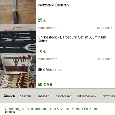
Wetzstahl Edelstahl
25 €
Marktoberdorf
13.07.2026
Grillbesteck - Barbecure Set im Aluminium
Koffer
10 €
Marktoberdorf
08.07.2026
SBS Messerset
50 € VB
Ähnlich
geschirr
messer
besteckset
silberbesteck
wmf bes
Kleinanzeigen
Biessenhofen
Haus & Garten
Küche & Esszimmer
Besteck