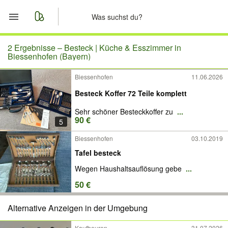
Start
2 Ergebnisse –
Besteck | Küche & Esszimmer in
Biessenhofen (Bayern)
Merkliste
Biessenhofen
11.06.2026
Besteck Koffer 72 Teile komplett
Nachrichten
Sehr schöner Besteckkoffer zu
...
Anzeige aufgeben
90 €
5
Biessenhofen
03.10.2019
Tafel besteck
Wegen Haushaltsauflösung gebe
...
50 €
Alternative Anzeigen in der Umgebung
Kaufbeuren
31.07.2026