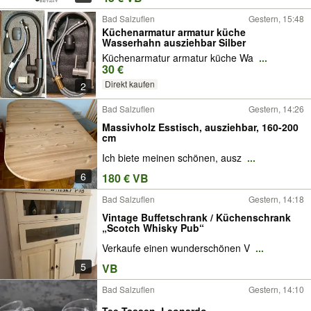
Bad Salzuflen
Gestern, 15:48
Küchenarmatur armatur küche
Wasserhahn ausziehbar Silber
Küchenarmatur armatur küche Wa
...
30 €
Direkt kaufen
2
Bad Salzuflen
Gestern, 14:26
Massivholz Esstisch, ausziehbar, 160-200
cm
Ich biete meinen schönen, ausz
...
6
180 € VB
Bad Salzuflen
Gestern, 14:18
Vintage Buffetschrank / Küchenschrank
„Scotch Whisky Pub“
Verkaufe einen wunderschönen V
...
5
VB
Bad Salzuflen
Gestern, 14:10
Tee Tassen, Leonardo