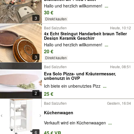
Hallo und herzlich willkommen!
...
30 €
3
Direkt kaufen
Bad Salzuflen
Heute, 10:12
4x Echt Steingut Handarbeit braun Teller
Design Keramik Geschirr
Hallo und herzlich willkommen!
...
20 €
3
Direkt kaufen
Bad Salzuflen
Heute, 08:51
Eva Solo Pizza- und Kräutermesser,
unbenutzt in OVP
Ich biete ein unbenutztes Pizz
...
2
25 €
Bad Salzuflen
Gestern, 16:04
Küchenwagen
Verkauft wird ein Küchenwaagen
...
6
45 € VB