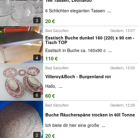
6 Schlichten eleganten Tassen
...
3
20 €
Bad Salzuflen
Gestern, 13:07
Esstisch Buche dunkel 160 (220) x 90 cm -
Tisch TOP
Esstisch in Buche ca. 160x90 c
...
4
110 €
Bad Salzuflen
Gestern, 13:03
Villeroy&Boch - Burgenland rot
Hallo,
...
6
60 €
Bad Salzuflen
Gestern, 12:29
Buche Räucherspäne trocken in 60l Tonne
Ich biete dir hier eine große
...
2
20 €