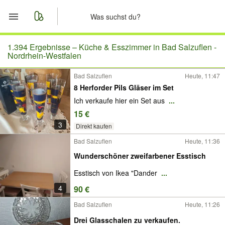
Start
1.394 Ergebnisse –
Küche & Esszimmer in Bad Salzuflen -
Nordrhein-Westfalen
Merkliste
Bad Salzuflen
Heute, 11:47
8 Herforder Pils Gläser im Set
Nachrichten
Ich verkaufe hier ein Set aus
...
15 €
Anzeige aufgeben
3
Direkt kaufen
Bad Salzuflen
Heute, 11:36
Wunderschöner zweifarbener Esstisch
Esstisch von Ikea "Dander
...
4
90 €
Bad Salzuflen
Heute, 11:26
Drei Glasschalen zu verkaufen.