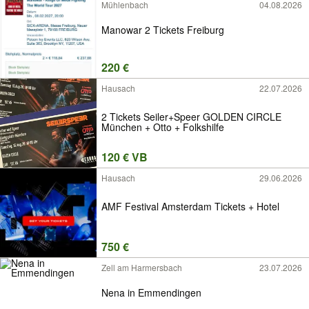
Mühlenbach
04.08.2026
Manowar 2 Tickets Freiburg
220 €
Hausach
22.07.2026
2 Tickets Seiler+Speer GOLDEN CIRCLE
München + Otto + Folkshilfe
120 € VB
Hausach
29.06.2026
AMF Festival Amsterdam Tickets + Hotel
750 €
Zell am Harmersbach
23.07.2026
Nena in Emmendingen