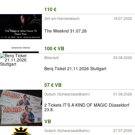
110 €
Zell am Harmersbach
18.07.2026
The Weeknd 31.07.26
100 € VB
Biberach
03.08.2026
Berq Ticket 21.11.2026 Stuttgart
57 € VB
Gutach (Schwarzwaldbahn)
01.08.2026
2 Tickets IT'S A KIND OF MAGIC Düsseldorf
23.8.
VB
Gutach (Schwarzwaldbahn)
27.07.2026