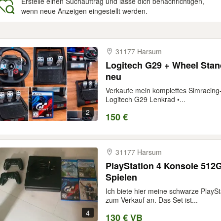
Erstelle einen Suchauftrag und lasse dich benachrichtigen,
wenn neue Anzeigen eingestellt werden.
gebnisse
31177 Harsum
Logitech G29 + Wheel Stan
neu
Verkaufe mein komplettes Simracing-S
Logitech G29 Lenkrad •...
2
150 €
31177 Harsum
PlayStation 4 Konsole 512
Spielen
Ich biete hier meine schwarze PlayS
zum Verkauf an. Das Set ist...
4
130 € VB