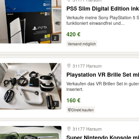
PS5 Slim Digital Edition ink
Verkaufe meine Sony PlayStation 5 Sl
funktioniert einwandfrei und...
420 €
2
Versand möglich
31177 Harsum
Playstation VR Brille Set m
Verkaufen das VR Brillen Set in gut
inseriert.
160 €
7
Direkt kaufen
31177 Harsum
Super Nintendo Konsole m