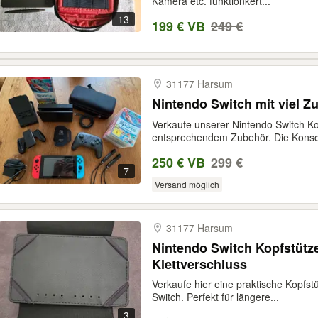
Kamera etc. funktionkert...
13
199 € VB
249 €
31177 Harsum
Nintendo Switch mit viel Z
Verkaufe unserer Nintendo Switch Ko
entsprechendem Zubehör. Die Konsol
250 € VB
299 €
7
Versand möglich
31177 Harsum
Nintendo Switch Kopfstütz
Klettverschluss
Verkaufe hier eine praktische Kopfst
Switch. Perfekt für längere...
3