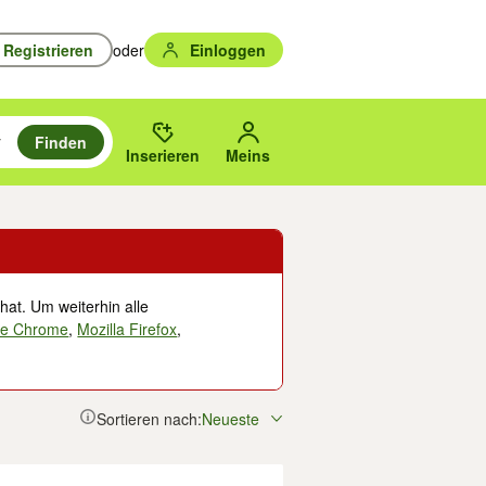
Registrieren
oder
Einloggen
Finden
en durchsuchen und mit Eingabetaste auswählen.
n um zu suchen, oder Vorschläge mit den Pfeiltasten nach oben/unten
des gewählten Orts oder PLZ.
Inserieren
Meins
hat. Um weiterhin alle
le Chrome
,
Mozilla Firefox
,
Sortieren nach:
Neueste