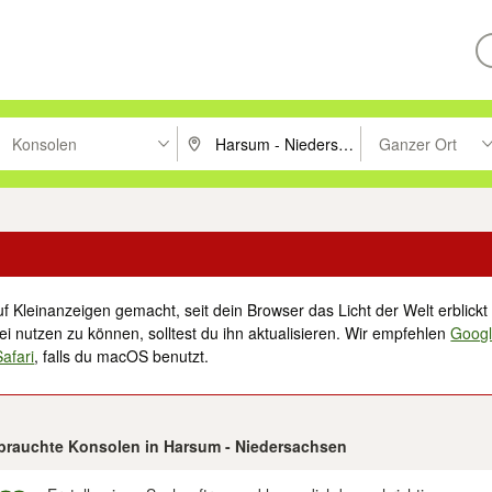
Konsolen
Ganzer Ort
ken um zu suchen, oder Vorschläge mit den Pfeiltasten nach oben/unt
PLZ oder Ort eingeben. Eingabetaste drücke
Suche im Umkreis 
f Kleinanzeigen gemacht, seit dein Browser das Licht der Welt erblickt 
i nutzen zu können, solltest du ihn aktualisieren. Wir empfehlen
Goog
Safari
, falls du macOS benutzt.
ebrauchte Konsolen in Harsum - Niedersachsen