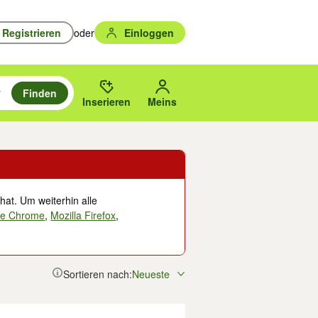
Registrieren
oder
Einloggen
Finden
en durchsuchen und mit Eingabetaste auswählen.
n um zu suchen, oder Vorschläge mit den Pfeiltasten nach oben/unten
des gewählten Orts oder PLZ.
Inserieren
Meins
hat. Um weiterhin alle
le Chrome
,
Mozilla Firefox
,
Sortieren nach:
Neueste