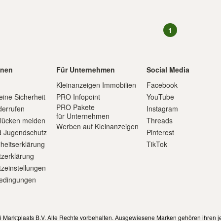
1
onen
Für Unternehmen
Social Media
Kleinanzeigen Immobilien
Facebook
eine Sicherheit
PRO Infopoint
YouTube
PRO Pakete
derrufen
Instagram
für Unternehmen
slücken melden
Threads
Werben auf Kleinanzeigen
d Jugendschutz
Pinterest
iheitserklärung
TikTok
zerklärung
zeinstellungen
edingungen
m
 Marktplaats B.V. Alle Rechte vorbehalten. Ausgewiesene Marken gehören ihren j