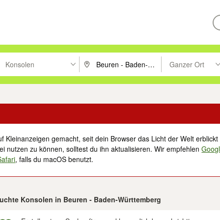
Konsolen
Ganzer Ort
ken um zu suchen, oder Vorschläge mit den Pfeiltasten nach oben/unt
PLZ oder Ort eingeben. Eingabetaste drücke
Suche im Umkreis 
f Kleinanzeigen gemacht, seit dein Browser das Licht der Welt erblickt 
i nutzen zu können, solltest du ihn aktualisieren. Wir empfehlen
Goog
Safari
, falls du macOS benutzt.
rauchte Konsolen in Beuren - Baden-Württemberg