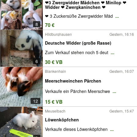
❤3 Zwergwidder Mädchen ❤ Minilop ❤
Widder ❤ Zwergkaninchen ❤
❤ 3 Zuckersüße Zwergwidder Mäd
...
8
70 €
Hildburghausen
Gestern, 16:16
Deutsche Widder (große Rasse)
Zum Verkauf stehen noch 5 deut
...
6
30 € VB
Blankenhain
Gestern, 16:07
Meerschweinchen Pärchen
Verkaufe ein Pärchen Meerschwe
...
12
15 € VB
Meuselbach
Gestern, 15:47
Löwenköpfchen
Verkaufe dieses Löwenköpfchen
...