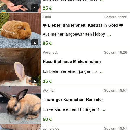
4
25 €
Erfurt
Gestern, 19:28
❤️ Lieber junger Shelti Kastrat in Gold ❤️
Aus meiner langbewährten Hobby
...
4
95 €
Pössneck
Gestern, 19:26
Hase Stallhase Mixkaninchen
Ich biete hier einen jungen Ha
...
4
35 €
Weimar
Gestern, 18:57
Thüringer Kaninchen Rammler
ich verkaufe einen Thüringer K
...
50 €
Leinefelde
Gestern, 18:57