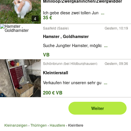
Miniloop/Zwergkaninchen/Zwergwidder
Ich gebe diese zwei tollen Jun
...
35 €
4
Saalfeld (Saale)
Gestern, 10:19
Hamster , Goldhamster
Suche Jungtier Hamster, möglic
...
VB
Schönbrunn (bei Hildburghausen)
Gestern, 09:36
Kleintierstall
Verkaufen hier unseren sehr gu
...
200 € VB
Weiter
Kleinanzeigen
Thüringen
Haustiere
Kleintiere