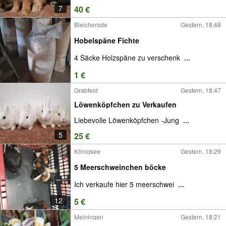
7
40 €
Bleicherode
Gestern, 18:48
Hobelspäne Fichte
4 Säcke Holzspäne zu verschenk
...
1 €
Grabfeld
Gestern, 18:47
Löwenköpfchen zu Verkaufen
Liebevolle Löwenköpfchen -Jung
...
5
25 €
Königsee
Gestern, 18:29
5 Meerschweinchen böcke
Ich verkaufe hier 5 meerschwei
...
12
5 €
Meiningen
Gestern, 18:21