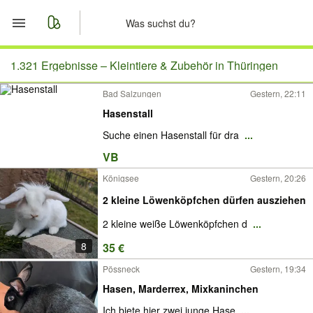
Start
1.321 Ergebnisse –
Kleintiere & Zubehör in Thüringen
Bad Salzungen
Gestern, 22:11
Merkliste
Hasenstall
Nachrichten
Suche einen Hasenstall für dra
...
VB
Anzeige aufgeben
Königsee
Gestern, 20:26
2 kleine Löwenköpfchen dürfen ausziehen
2 kleine weiße Löwenköpfchen d
...
8
35 €
Pössneck
Gestern, 19:34
Hasen, Marderrex, Mixkaninchen
Ich biete hier zwei junge Hase
...