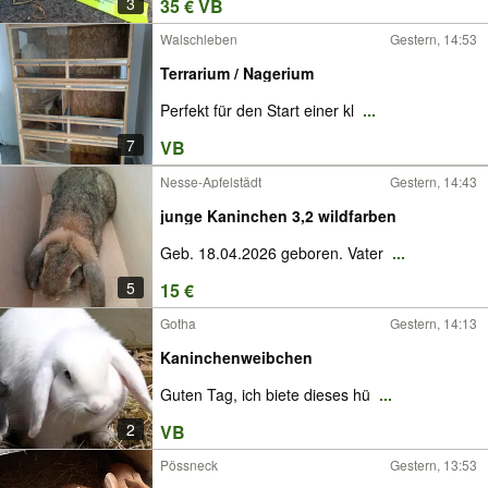
3
35 € VB
Walschleben
Gestern, 14:53
Terrarium / Nagerium
Perfekt für den Start einer kl
...
7
VB
Nesse-Apfelstädt
Gestern, 14:43
junge Kaninchen 3,2 wildfarben
Geb. 18.04.2026 geboren. Vater
...
5
15 €
Gotha
Gestern, 14:13
Kaninchenweibchen
Guten Tag, ich biete dieses hü
...
2
VB
Pössneck
Gestern, 13:53