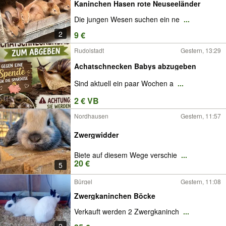
Kaninchen Hasen rote Neuseeländer
Die jungen Wesen suchen ein ne
...
2
9 €
Rudolstadt
Gestern, 13:29
Achatschnecken Babys abzugeben
Sind aktuell ein paar Wochen a
...
2 € VB
Nordhausen
Gestern, 11:57
Zwergwidder
Biete auf diesem Wege verschie
...
20 €
5
Bürgel
Gestern, 11:08
Zwergkaninchen Böcke
Verkauft werden 2 Zwergkaninch
...