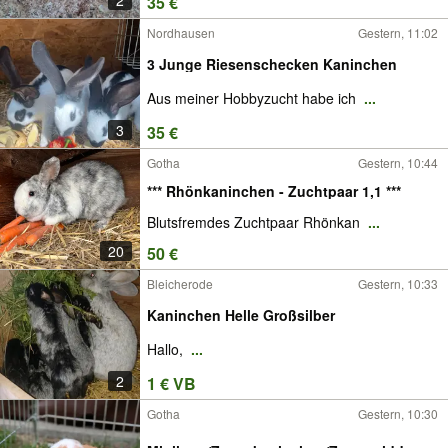
2
35 €
Nordhausen
Gestern, 11:02
3 Junge Riesenschecken Kaninchen
Aus meiner Hobbyzucht habe ich
...
3
35 €
Gotha
Gestern, 10:44
*** Rhönkaninchen - Zuchtpaar 1,1 ***
Blutsfremdes Zuchtpaar Rhönkan
...
20
50 €
Bleicherode
Gestern, 10:33
Kaninchen Helle Großsilber
Hallo,
...
2
1 € VB
Gotha
Gestern, 10:30