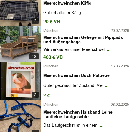
Meerschweinchen Käfig
Gut erhaltener Käfig
3
20 € VB
München
20.07.2026
Meerschweinchen Gehege mit Pipipads
und Außengehege
Wir verkaufen unser Meerschwei
...
18
400 € VB
München
16.06.2026
Meerschweinchen Buch Ratgeber
Guter gebrauchter Zustand! Vie
...
3
2 €
München
08.02.2025
Meerschweinchen Halsband Leine
Laufleine Laufgeschirr
Das Laufgeschirr ist in einem
...