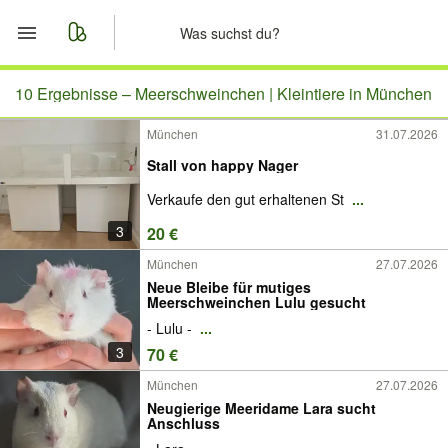
Start
10 Ergebnisse –
Meerschweinchen | Kleintiere in München
München
31.07.2026
Merkliste
Stall von happy Nager
Nachrichten
Verkaufe den gut erhaltenen St
...
3
20 €
Anzeige aufgeben
München
27.07.2026
Neue Bleibe für mutiges
Meerschweinchen Lulu gesucht
- Lulu -
...
3
70 €
München
27.07.2026
Neugierige Meeridame Lara sucht
Anschluss