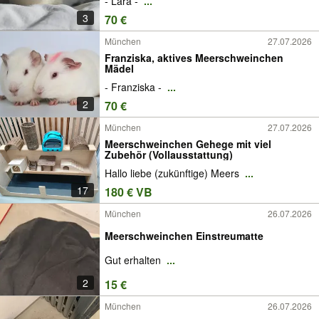
- Lara -
...
3
70 €
München
27.07.2026
Franziska, aktives Meerschweinchen
Mädel
- Franziska -
...
2
70 €
München
27.07.2026
Meerschweinchen Gehege mit viel
Zubehör (Vollausstattung)
Hallo liebe (zukünftige) Meers
...
17
180 € VB
München
26.07.2026
Meerschweinchen Einstreumatte
Gut erhalten
...
2
15 €
München
26.07.2026