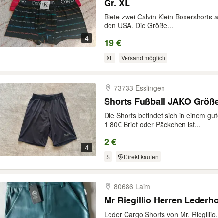
Gr. XL
Biete zwei Calvin Klein Boxershorts a
den USA. Die Größe...
4
19 €
XL
Versand möglich
73733 Esslingen
Shorts Fußball JAKO Größ
Die Shorts befindet sich in einem gu
1,80€ Brief oder Päckchen ist...
2 €
4
S
Direkt kaufen
80686 Laim
Mr Riegillio Herren Lederh
Leder Cargo Shorts von Mr. Riegillio. 