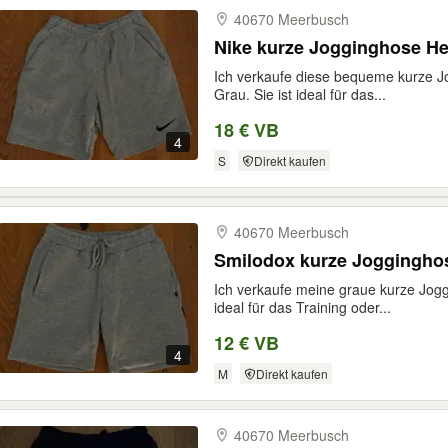
40670 Meerbusch
Nike kurze Jogginghose He
Ich verkaufe diese bequeme kurze J
Grau. Sie ist ideal für das...
18 € VB
4
S
Direkt kaufen
40670 Meerbusch
Smilodox kurze Joggingho
Ich verkaufe meine graue kurze Jogg
ideal für das Training oder...
12 € VB
4
M
Direkt kaufen
40670 Meerbusch