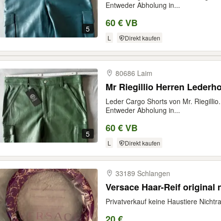
Entweder Abholung in...
60 € VB
5
L
Direkt kaufen
80686 Laim
Mr Riegillio Herren Lederh
Leder Cargo Shorts von Mr. Riegillio. 
Entweder Abholung in...
60 € VB
5
L
Direkt kaufen
33189 Schlangen
Versace Haar-Reif original 
Privatverkauf keine Haustiere Nichtr
20 €