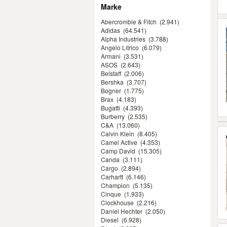
Marke
Abercrombie & Fitch
(2.941)
Adidas
(64.541)
Alpha Industries
(3.788)
Angelo Litrico
(6.079)
Armani
(3.531)
ASOS
(2.643)
Belstaff
(2.006)
Bershka
(3.707)
Bogner
(1.775)
Brax
(4.183)
Bugatti
(4.393)
Burberry
(2.535)
C&A
(13.060)
Calvin Klein
(8.405)
Camel Active
(4.353)
Camp David
(15.305)
Canda
(3.111)
Cargo
(2.894)
Carhartt
(6.146)
Champion
(5.135)
Cinque
(1.933)
Clockhouse
(2.216)
Daniel Hechter
(2.050)
Diesel
(6.928)