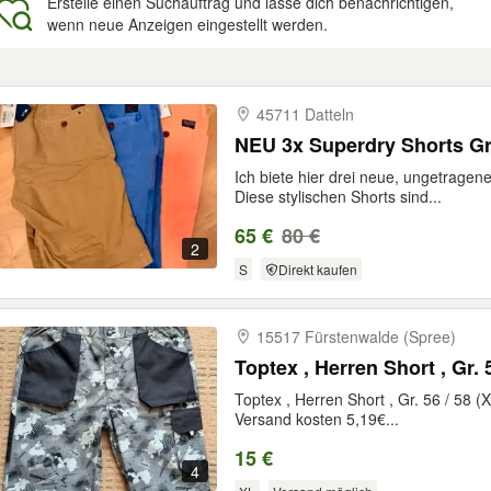
Erstelle einen Suchauftrag und lasse dich benachrichtigen,
wenn neue Anzeigen eingestellt werden.
gebnisse
45711 Datteln
NEU 3x Superdry Shorts Gr
Ich biete hier drei neue, ungetragen
Diese stylischen Shorts sind...
65 €
80 €
2
S
Direkt kaufen
15517 Fürstenwalde (Spree)
Toptex , Herren Short , Gr
Toptex , Herren Short , Gr. 56 / 58
Versand kosten 5,19€...
15 €
4