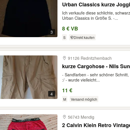
Urban Classics kurze Jog
Ich verkaufe diese schlichte, schwa
Urban Classics in Größe S. -...
8 € VB
3
S
Direkt kaufen
91126 Rednitzhembach
kurze Cargohose - Nils Su
- Sandfarben - sehr schöner Schnitt
:/ - wurde vielleicht...
11 €
4
M
Versand möglich
56743 Mendig
2 Calvin Klein Retro Vinta