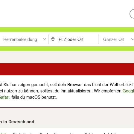
Herrenbekleidung
Ganzer Ort
ken um zu suchen, oder Vorschläge mit den Pfeiltasten nach oben/unt
PLZ oder Ort eingeben. Eingabetaste drücke
Suche im Umkreis 
f Kleinanzeigen gemacht, seit dein Browser das Licht der Welt erblickt 
i nutzen zu können, solltest du ihn aktualisieren. Wir empfehlen
Goog
Safari
, falls du macOS benutzt.
en in Deutschland