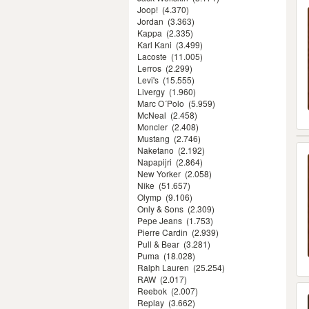
Joop!
(4.370)
Jordan
(3.363)
Kappa
(2.335)
Karl Kani
(3.499)
Lacoste
(11.005)
Lerros
(2.299)
Levi's
(15.555)
Livergy
(1.960)
Marc O´Polo
(5.959)
McNeal
(2.458)
Moncler
(2.408)
Mustang
(2.746)
Naketano
(2.192)
Napapijri
(2.864)
New Yorker
(2.058)
Nike
(51.657)
Olymp
(9.106)
Only & Sons
(2.309)
Pepe Jeans
(1.753)
Pierre Cardin
(2.939)
Pull & Bear
(3.281)
Puma
(18.028)
Ralph Lauren
(25.254)
RAW
(2.017)
Reebok
(2.007)
Replay
(3.662)