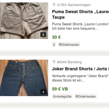
31553 Sachsenhagen
Puma Sweat Shorts „Laure
Taupe
Puma Sweat Shorts „Lauren London“ 
Ich biete hier eine bequeme...
9
30 €
S
Direkt kaufen
96049 Bamberg
Joker Brand Shorts / Jorts
Verkaufe ungetragene "Joker Brand" 
dieses Stück ist ein...
59 € VB
4
Einheitsgröße
Direkt kaufen