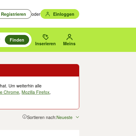
Registrieren
oder
Einloggen
Finden
en durchsuchen und mit Eingabetaste auswählen.
n um zu suchen, oder Vorschläge mit den Pfeiltasten nach oben/unten
des gewählten Orts oder PLZ.
Inserieren
Meins
hat. Um weiterhin alle
le Chrome
,
Mozilla Firefox
,
Sortieren nach:
Neueste