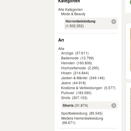
Kategorien
Alle Kategorien
Mode & Beauty
Herrenbekleidung
Er
(1.502.352)
Art
Alle
Anzüge
(37.611)
Bademode
(12.799)
Hemden
(160.806)
Hochzeitsmode
(2.295)
Hosen
(214.844)
Jacken & Mäntel
(349.146)
Jeans
(44.918)
Kostüme & Verkleidungen
(5.577)
Pullover
(183.090)
Shirts
(307.153)
Shorts
(31.874)
Sportbekleidung
(85.545)
Weitere Herrenbekleidung
(66.671)