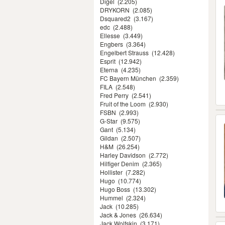
Digel
(2.205)
DRYKORN
(2.085)
Dsquared2
(3.167)
edc
(2.488)
Ellesse
(3.449)
Engbers
(3.364)
Engelbert Strauss
(12.428)
Esprit
(12.942)
Eterna
(4.235)
FC Bayern München
(2.359)
FILA
(2.548)
Fred Perry
(2.541)
Fruit of the Loom
(2.930)
FSBN
(2.993)
G-Star
(9.575)
Gant
(5.134)
Gildan
(2.507)
H&M
(26.254)
Harley Davidson
(2.772)
Hilfiger Denim
(2.365)
Hollister
(7.282)
Hugo
(10.774)
Hugo Boss
(13.302)
Hummel
(2.324)
Jack
(10.285)
Jack & Jones
(26.634)
Jack Wolfskin
(3.171)