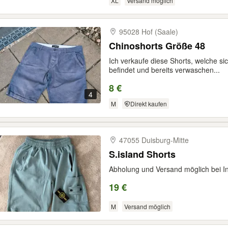
XL
Versand möglich
95028 Hof (Saale)
Chinoshorts Größe 48
Ich verkaufe diese Shorts, welche s
befindet und bereits verwaschen...
8 €
4
M
Direkt kaufen
47055 Duisburg-​Mitte
S.island Shorts
Abholung und Versand möglich bei I
19 €
M
Versand möglich