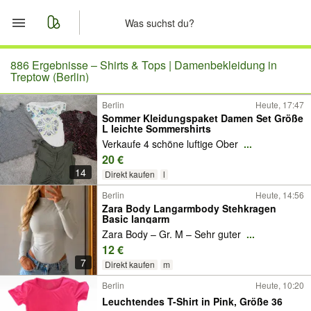
Start
886 Ergebnisse –
Shirts & Tops | Damenbekleidung in
Treptow (Berlin)
Merkliste
Berlin
Heute, 17:47
Sommer Kleidungspaket Damen Set Größe
L leichte Sommershirts
Nachrichten
Verkaufe 4 schöne luftige Ober
...
20 €
Anzeige aufgeben
14
Direkt kaufen
l
Berlin
Heute, 14:56
Zara Body Langarmbody Stehkragen
Basic langarm
Zara Body – Gr. M – Sehr guter
...
12 €
7
Direkt kaufen
m
Berlin
Heute, 10:20
Leuchtendes T-Shirt in Pink, Größe 36