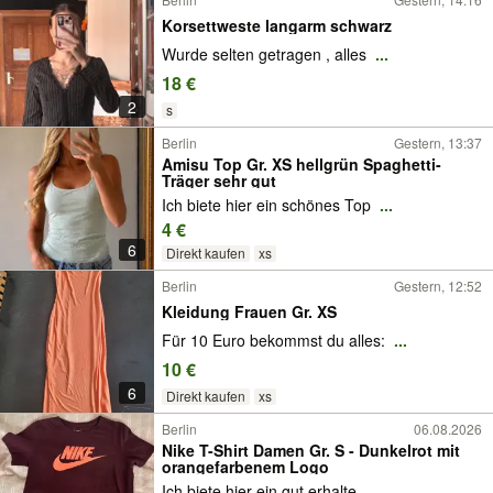
Korsettweste langarm schwarz
Wurde selten getragen , alles
...
18 €
2
s
Berlin
Gestern, 13:37
Amisu Top Gr. XS hellgrün Spaghetti-
Träger sehr gut
Ich biete hier ein schönes Top
...
4 €
6
Direkt kaufen
xs
Berlin
Gestern, 12:52
Kleidung Frauen Gr. XS
Für 10 Euro bekommst du alles:
...
10 €
6
Direkt kaufen
xs
Berlin
06.08.2026
Nike T-Shirt Damen Gr. S - Dunkelrot mit
orangefarbenem Logo
Ich biete hier ein gut erhalte
...