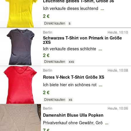
Leuchtend gelbes T-Shirt, Größe 36
Ich verkaufe dieses leuchtend
...
2 €
Direkt kaufen
s
Berlin
Heute, 10:10
Schwarzes T-Shirt von Primark in Größe
2XS
Ich verkaufe dieses schlichte
...
2 €
Direkt kaufen
xxs
Berlin
Heute, 10:08
Rotes V-Neck T-Shirt Größe XS
Ich biete hier ein schönes rot
...
2 €
Direkt kaufen
xs
Berlin
Heute, 10:06
Damenshirt Bluse Ulla Popken
Privatverkauf ohne Gewähr, Grö
...
7 €