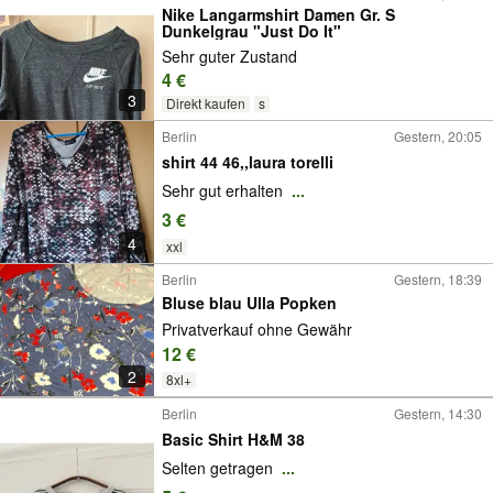
Nike Langarmshirt Damen Gr. S
Dunkelgrau "Just Do It"
Sehr guter Zustand
4 €
3
Direkt kaufen
s
Berlin
Gestern, 20:05
shirt 44 46,,laura torelli
Sehr gut erhalten
...
3 €
4
xxl
Berlin
Gestern, 18:39
Bluse blau Ulla Popken
Privatverkauf ohne Gewähr
12 €
2
8xl+
Berlin
Gestern, 14:30
Basic Shirt H&M 38
Selten getragen
...