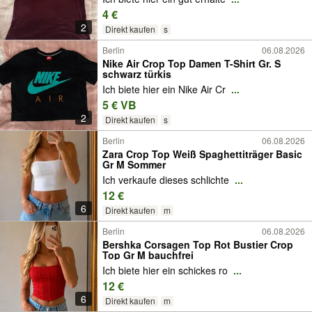
4 €
2
Direkt kaufen
s
Berlin
06.08.2026
Nike Air Crop Top Damen T-Shirt Gr. S
schwarz türkis
Ich biete hier ein Nike Air Cr
...
5 € VB
2
Direkt kaufen
s
Berlin
06.08.2026
Zara Crop Top Weiß Spaghettiträger Basic
Gr M Sommer
Ich verkaufe dieses schlichte
...
12 €
6
Direkt kaufen
m
Berlin
06.08.2026
Bershka Corsagen Top Rot Bustier Crop
Top Gr M bauchfrei
Ich biete hier ein schickes ro
...
12 €
6
Direkt kaufen
m