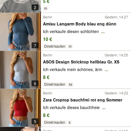
5 €
2
m
Berlin
Gestern, 14:27
Amisu Langarm Body blau eng dünn
Ich verkaufe diesen schlichten
...
10 €
7
Direkt kaufen
m
Berlin
Gestern, 14:25
ASOS Design Stricktop hellblau Gr. XS
Ich verkaufe mein schönes, ärm
...
8 €
6
Direkt kaufen
xs
Berlin
Gestern, 14:23
Zara Croptop bauchfrei rot eng Sommer
Ich verkaufe dieses bauchfreie
...
8 €
5
Direkt kaufen
s
Berlin
Gestern, 14:16