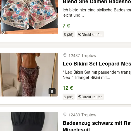
Blend She Damen Badeshor
Ich biete hier eine stylische Badesho
leicht und...
7 €
S (36)
Direkt kaufen
12437 Treptow
Leo Bikini Set Leopard M
* Leo Bikini Set mit passendem tra
Neu * Triangel-Bikini mit...
12 €
6
S (36)
Direkt kaufen
12439 Treptow
Badeanzug schwarz mit Raf
Miraclesuit