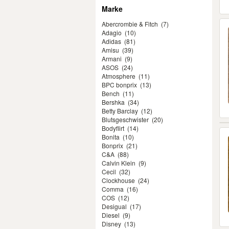
Marke
Abercrombie & Fitch
(7)
Adagio
(10)
Adidas
(81)
Amisu
(39)
Armani
(9)
ASOS
(24)
Atmosphere
(11)
BPC bonprix
(13)
Bench
(11)
Bershka
(34)
Betty Barclay
(12)
Blutsgeschwister
(20)
Bodyflirt
(14)
Bonita
(10)
Bonprix
(21)
C&A
(88)
Calvin Klein
(9)
Cecil
(32)
Clockhouse
(24)
Comma
(16)
COS
(12)
Desigual
(17)
Diesel
(9)
Disney
(13)