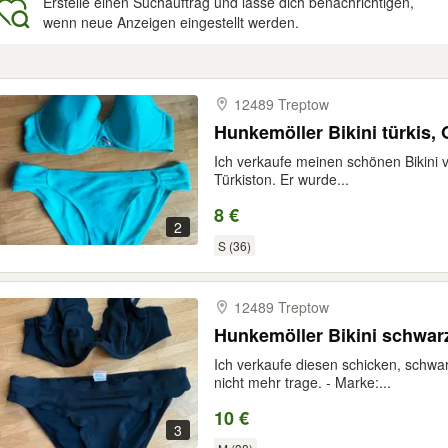
Erstelle einen Suchauftrag und lasse dich benachrichtigen,
wenn neue Anzeigen eingestellt werden.
gebnisse
12489 Treptow
Hunkemöller Bikini türkis, 
Ich verkaufe meinen schönen Bikini
Türkiston. Er wurde...
8 €
2
S (36)
12489 Treptow
Hunkemöller Bikini schwarz
Ich verkaufe diesen schicken, schwar
nicht mehr trage. - Marke:...
10 €
3