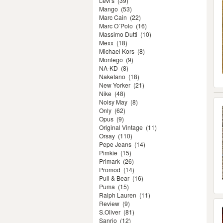
Levi's
(39)
Mango
(53)
Marc Cain
(22)
Marc O´Polo
(16)
Massimo Dutti
(10)
Mexx
(18)
Michael Kors
(8)
Montego
(9)
NA-KD
(8)
Naketano
(18)
New Yorker
(21)
Nike
(48)
Noisy May
(8)
Only
(62)
Opus
(9)
Original Vintage
(11)
Orsay
(110)
Pepe Jeans
(14)
Pimkie
(15)
Primark
(26)
Promod
(14)
Pull & Bear
(16)
Puma
(15)
Ralph Lauren
(11)
Review
(9)
S.Oliver
(81)
Sanrio
(12)