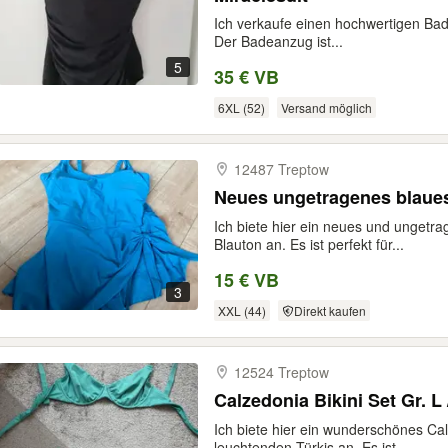
Ich verkaufe einen hochwertigen Bad
Der Badeanzug ist...
5
35 € VB
6XL (52)
Versand möglich
12487 Treptow
Neues ungetragenes blaues
Ich biete hier ein neues und ungetr
Blauton an. Es ist perfekt für...
15 € VB
3
XXL (44)
Direkt kaufen
12524 Treptow
Calzedonia Bikini Set Gr. L 
Ich biete hier ein wunderschönes Cal
leuchtenden Türkis an. Es ist...