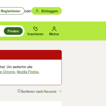
Registrieren
oder
Einloggen
Finden
en durchsuchen und mit Eingabetaste auswählen.
n um zu suchen, oder Vorschläge mit den Pfeiltasten nach oben/unten
des gewählten Orts oder PLZ.
Inserieren
Meins
hat. Um weiterhin alle
le Chrome
,
Mozilla Firefox
,
Sortieren nach:
Neueste