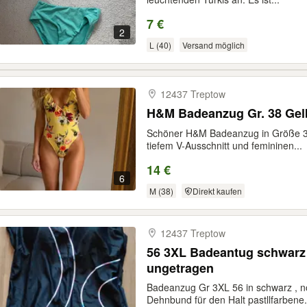
7 €
2
L (40)
Versand möglich
12437 Treptow
H&M Badeanzug Gr. 38 Gel
Schöner H&M Badeanzug in Größe 3
tiefem V-Ausschnitt und femininen...
14 €
6
M (38)
Direkt kaufen
12437 Treptow
56 3XL Badeantug schwarz 
ungetragen
Badeanzug Gr 3XL 56 in schwarz , n
Dehnbund für den Halt pastllfarbene.