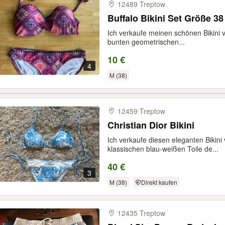
12489 Treptow
Buffalo Bikini Set Größe 38
Ich verkaufe meinen schönen Bikini vo
bunten geometrischen...
10 €
4
M (38)
12459 Treptow
Christian Dior Bikini
Ich verkaufe diesen eleganten Bikini 
klassischen blau-weißen Toile de...
40 €
3
M (38)
Direkt kaufen
12435 Treptow