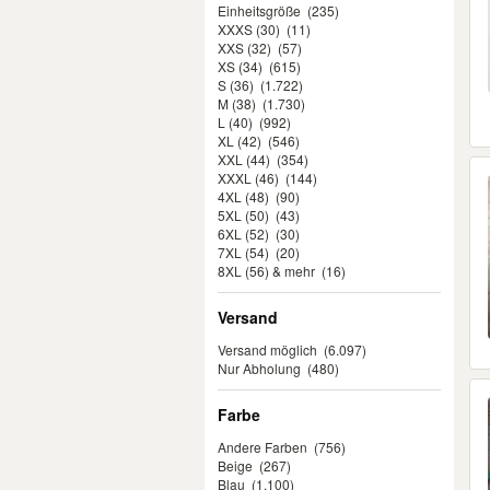
Einheitsgröße
(235)
XXXS (30)
(11)
XXS (32)
(57)
XS (34)
(615)
S (36)
(1.722)
M (38)
(1.730)
L (40)
(992)
XL (42)
(546)
XXL (44)
(354)
XXXL (46)
(144)
4XL (48)
(90)
5XL (50)
(43)
6XL (52)
(30)
7XL (54)
(20)
8XL (56) & mehr
(16)
Versand
Versand möglich
(6.097)
Nur Abholung
(480)
Farbe
Andere Farben
(756)
Beige
(267)
Blau
(1.100)