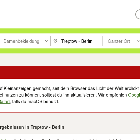
Damenbekleidung
Ganzer Ort
ken um zu suchen, oder Vorschläge mit den Pfeiltasten nach oben/unt
PLZ oder Ort eingeben. Eingabetaste drücke
Suche im Umkreis 
f Kleinanzeigen gemacht, seit dein Browser das Licht der Welt erblickt 
i nutzen zu können, solltest du ihn aktualisieren. Wir empfehlen
Goog
Safari
, falls du macOS benutzt.
Ergebnissen in Treptow - Berlin