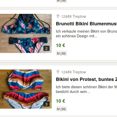
M (38)
12489 Treptow
Brunotti Bikini Blumenmus
Ich verkaufe meinen Bikini von Brunot
ein schönes Design mit...
10 €
2
M (38)
12489 Treptow
Bikini von Protest, buntes 
Ich biete diesen schönen Bikini der 
besticht durch sein...
10 €
3
M (38)