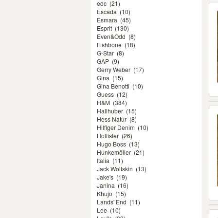
edc
(21)
Escada
(10)
Esmara
(45)
Esprit
(130)
Even&Odd
(8)
Fishbone
(18)
G-Star
(8)
GAP
(9)
Gerry Weber
(17)
Gina
(15)
Gina Benotti
(10)
Guess
(12)
H&M
(384)
Hallhuber
(15)
Hess Natur
(8)
Hilfiger Denim
(10)
Hollister
(26)
Hugo Boss
(13)
Hunkemöller
(21)
Italia
(11)
Jack Wolfskin
(13)
Jake's
(19)
Janina
(16)
Khujo
(15)
Lands' End
(11)
Lee
(10)