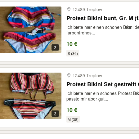
12489 Treptow
Protest Bikini bunt, Gr. M (f
Ich biete hier einen schönen Bikini d
farbenfrohes...
10 €
3
S (36)
12489 Treptow
Protest Bikini Set gestreift
Ich biete hier ein schönes Protest Bi
passte mir aber gut...
10 €
3
M (38)