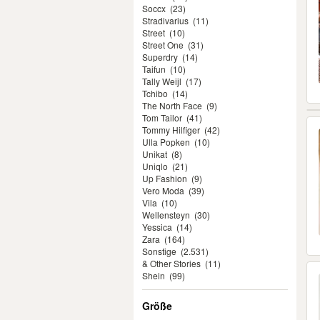
Soccx
(23)
Stradivarius
(11)
Street
(10)
Street One
(31)
Superdry
(14)
Taifun
(10)
Tally Weijl
(17)
Tchibo
(14)
The North Face
(9)
Tom Tailor
(41)
Tommy Hilfiger
(42)
Ulla Popken
(10)
Unikat
(8)
Uniqlo
(21)
Up Fashion
(9)
Vero Moda
(39)
Vila
(10)
Wellensteyn
(30)
Yessica
(14)
Zara
(164)
Sonstige
(2.531)
& Other Stories
(11)
Shein
(99)
Größe