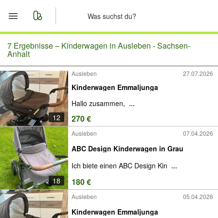
Start
7 Ergebnisse –
Kinderwagen in Ausleben - Sachsen-
Anhalt
Merkliste
Ausleben
27.07.2026
Kinderwagen Emmaljunga
Nachrichten
Hallo zusammen,
...
Anzeige aufgeben
12
270 €
Ausleben
07.04.2026
ABC Design Kinderwagen in Grau
Ich biete einen ABC Design Kin
...
18
180 €
Ausleben
05.04.2026
Kinderwagen Emmaljunga