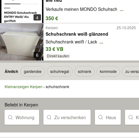
Verkaufe meinen MONDO Schuhsch
...
4
350 €
Kerpen
25.10.2025
Schuhschrank weiß glänzend
Schuhschrank weiß / Lack
...
33 € VB
6
Direkt kaufen
Ähnlich
garderobe
schuhregal
schrank
kommode
zu vers
Kleinanzeigen Kerpen
schuhschrank
Beliebt in Kerpen
Wohnung
Zu verschenken
Haus
K