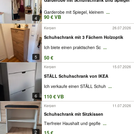
Garderobe mit Spiegel, kleinem
...
90 € VB
4
Kerpen
26.07.2026
Schuhschrank mit 3 Fächern Holzoptik
Ich biete einen praktischen Sc
...
5
50 €
Kerpen
15.07.2026
STÄLL Schuhschrank von IKEA
Ich verkaufe einen STÄLL Schuh
...
6
110 € VB
Kerpen
11.07.2026
Schuhschrank mit Sitzkissen
Tierfreier Haushalt und gepfle
...
2
15 €