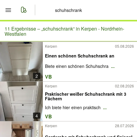
Start
11 Ergebnisse –
„schuhschrank“ in Kerpen - Nordrhein-
Westfalen
Merkliste
Kerpen
05.08.2026
Einen schönen Schuhschrank an
Nachrichten
Biete einen schönen Schuhschra
...
Anzeige aufgeben
2
VB
Kerpen
02.08.2026
Praktischer weißer Schuhschrank mit 3
Fächern
Ich biete hier einen praktisch
...
4
VB
Kerpen
28.07.2026
Garderobe mit Schuhschrank und Spiegel