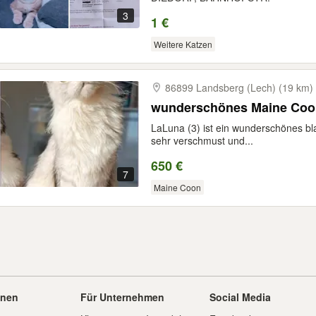
3
1 €
Weitere Katzen
86899 Landsberg (Lech) (19 km)
wunderschönes Maine Co
LaLuna (3) ist ein wunderschönes bl
sehr verschmust und...
650 €
7
Maine Coon
onen
Für Unternehmen
Social Media