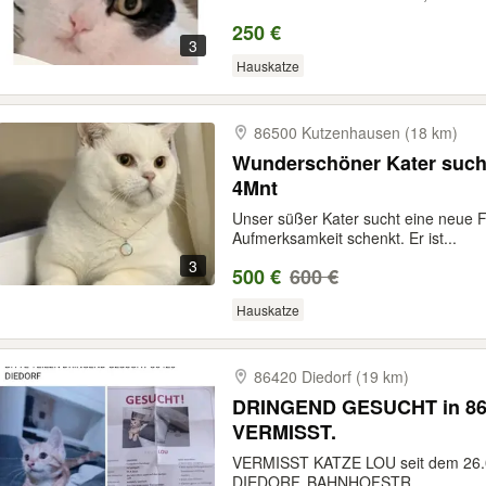
250 €
3
Hauskatze
86500 Kutzenhausen (18 km)
Wunderschöner Kater sucht
4Mnt
Unser süßer Kater sucht eine neue Fa
Aufmerksamkeit schenkt. Er ist...
3
500 €
600 €
Hauskatze
86420 Diedorf (19 km)
DRINGEND GESUCHT in 86420 DI
VERMISST.
VERMISST KATZE LOU seit dem 26
DIEDORF, BAHNHOFSTR.