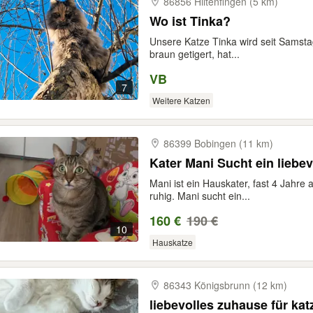
86856 Hiltenfingen (5 km)
Wo ist Tinka?
Unsere Katze Tinka wird seit Samstag
braun getigert, hat...
VB
7
Weitere Katzen
86399 Bobingen (11 km)
Kater Mani Sucht ein liebevo
Mani ist ein Hauskater, fast 4 Jahre a
ruhig. Mani sucht ein...
160 €
190 €
10
Hauskatze
86343 Königsbrunn (12 km)
liebevolles zuhause für ka