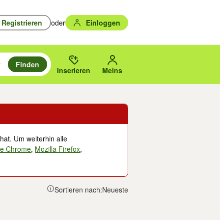
Registrieren
oder
Einloggen
Finden
en durchsuchen und mit Eingabetaste auswählen.
n um zu suchen, oder Vorschläge mit den Pfeiltasten nach oben/unten
des gewählten Orts oder PLZ.
Inserieren
Meins
hat. Um weiterhin alle
le Chrome
,
Mozilla Firefox
,
Sortieren nach:
Neueste