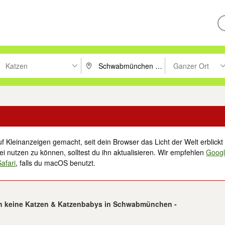
Katzen
Ganzer Ort
ken um zu suchen, oder Vorschläge mit den Pfeiltasten nach oben/unt
PLZ oder Ort eingeben. Eingabetaste drücke
Suche im Umkreis 
f Kleinanzeigen gemacht, seit dein Browser das Licht der Welt erblickt 
i nutzen zu können, solltest du ihn aktualisieren. Wir empfehlen
Goog
Safari
, falls du macOS benutzt.
n keine Katzen & Katzenbabys in Schwabmünchen -