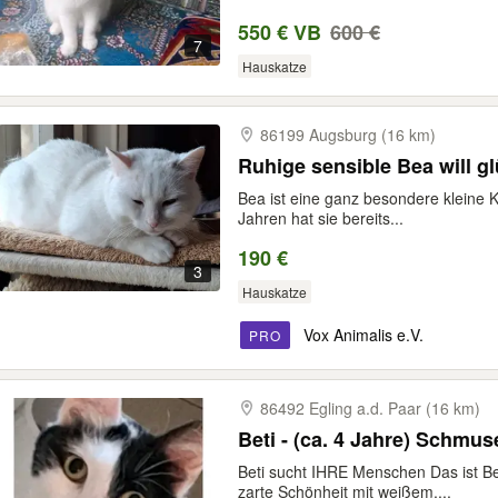
550 € VB
600 €
7
Hauskatze
86199 Augsburg (16 km)
Ruhige sensible Bea will g
Bea ist eine ganz besondere kleine 
Jahren hat sie bereits...
190 €
3
Hauskatze
Vox Animalis e.V.
PRO
86492 Egling a.d. Paar (16 km)
Beti - (ca. 
Beti sucht IHRE Menschen Das ist Bet
zarte Schönheit mit weißem,...