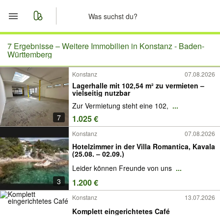
Start
7 Ergebnisse –
Weitere Immobilien in Konstanz - Baden-
Württemberg
Merkliste
Konstanz
07.08.2026
Lagerhalle mit 102,54 m² zu vermieten –
Nachrichten
vielseitig nutzbar
Zur Vermietung steht eine 102,
...
Anzeige aufgeben
7
1.025 €
Konstanz
07.08.2026
Hotelzimmer in der Villa Romantica, Kavala
(25.08. – 02.09.)
Leider können Freunde von uns
...
3
1.200 €
Konstanz
13.07.2026
Komplett eingerichtetes Café