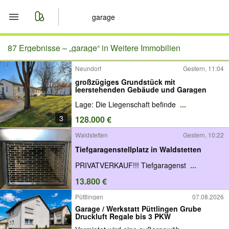
Start
87 Ergebnisse –
„garage“ in Weitere Immobilien
Neundorf
Gestern, 11:04
Merkliste
großzügiges Grundstück mit
leerstehenden Gebäude und Garagen
Nachrichten
Lage: Die Liegenschaft befinde
...
3
128.000 €
Anzeige aufgeben
Waldstetten
Gestern, 10:22
Tiefgaragenstellplatz in Waldstetten
PRIVATVERKAUF!!! Tiefgaragenst
...
13.800 €
Püttlingen
07.08.2026
Garage / Werkstatt Püttlingen Grube
Druckluft Regale bis 3 PKW