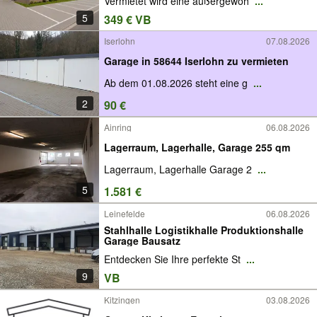
Vermietet wird eine außergewöh
...
5
349 € VB
Iserlohn
07.08.2026
Garage in 58644 Iserlohn zu vermieten
Ab dem 01.08.2026 steht eine g
...
2
90 €
Ainring
06.08.2026
Lagerraum, Lagerhalle, Garage 255 qm
Lagerraum, Lagerhalle Garage 2
...
5
1.581 €
Leinefelde
06.08.2026
Stahlhalle Logistikhalle Produktionshalle
Garage Bausatz
Entdecken Sie Ihre perfekte St
...
9
VB
Kitzingen
03.08.2026