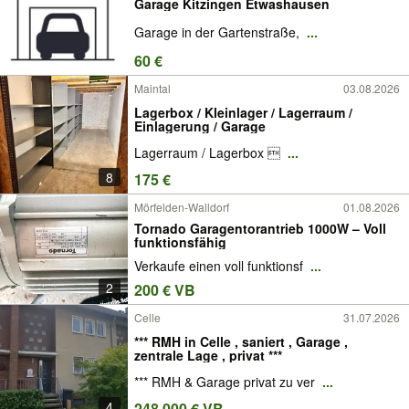
Garage Kitzingen Etwashausen
Garage in der Gartenstraße,
...
60 €
Maintal
03.08.2026
Lagerbox / Kleinlager / Lagerraum /
Einlagerung / Garage
Lagerraum / Lagerbox 
...
8
175 €
Mörfelden-Walldorf
01.08.2026
Tornado Garagentorantrieb 1000W – Voll
funktionsfähig
Verkaufe einen voll funktionsf
...
2
200 € VB
Celle
31.07.2026
*** RMH in Celle , saniert , Garage ,
zentrale Lage , privat ***
*** RMH & Garage privat zu ver
...
4
248.000 € VB