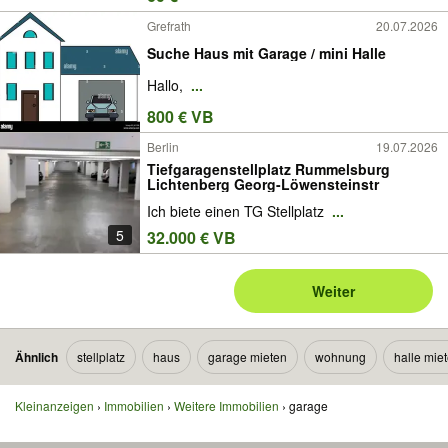
Grefrath
20.07.2026
Suche Haus mit Garage / mini Halle
Hallo,
...
800 € VB
Berlin
19.07.2026
Tiefgaragenstellplatz Rummelsburg
Lichtenberg Georg-Löwensteinstr
Ich biete einen TG Stellplatz
...
5
32.000 € VB
Weiter
Ähnlich
stellplatz
haus
garage mieten
wohnung
halle mie
Kleinanzeigen
Immobilien
Weitere Immobilien
garage