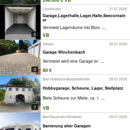
Leverkusen
31.07.2026
Garage,Lagerhalle,Lager,Halle,Seecontain
er
Vermiete Lagerräume inkl Büro
...
5
VB
Siegen
30.07.2026
Garage Winchenbach
Vermietet wird eine Garage im
...
3
80 €
Bad Gottleuba-Berggießhübel
29.07.2026
Hobbygarage, Scheune, Lager, Stellplatz
Biete Scheune zur Miete, ca. 1
...
7
VB
Bad Neuenahr-Ahrweiler
29.07.2026
Sanierung alter Garagen