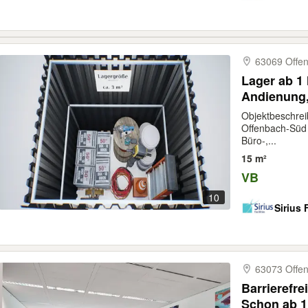
63069 Offe
Lager ab 1
Andienung,
Objektbeschrei
Offenbach-Süd 
Büro-,...
15 m²
VB
10
Sirius 
63073 Offe
Barrierefr
Schon ab 1 