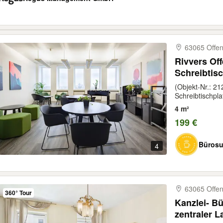
63065 Offe
Rivvers Off
Schreibtisc
(Objekt-Nr.: 2
Schreibtischpla
4 m²
199 €
Bürosu
4
63065 Offe
360° Tour
Kanzlei- Bü
zentraler 