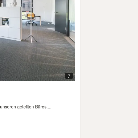
7
nseren geteilten Büros....