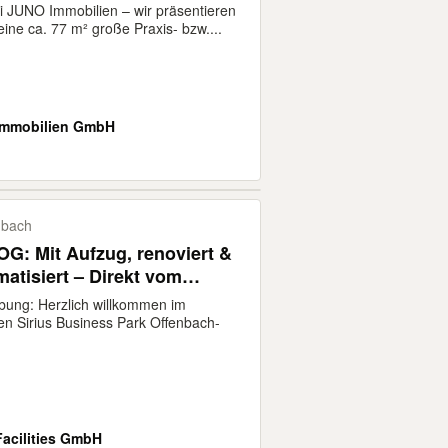
 Charakter
 JUNO Immobilien – wir präsentieren
eine ca. 77 m² große Praxis- bzw....
Immobilien GmbH
nbach
OG: Mit Aufzug, renoviert &
atisiert – Direkt vom
!
bung: Herzlich willkommen im
n Sirius Business Park Offenbach-
Facilities GmbH