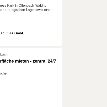
Teeküche
iness Park in Offenbach-Waldhof
ner strategischen Lage sowie einem...
Facilities GmbH
nbach
fläche mieten - zentral 24/7
uchen...