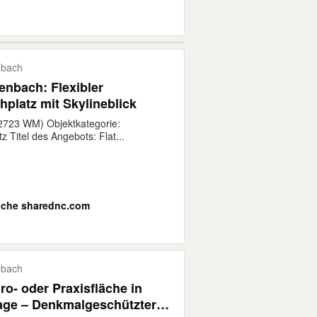
nbach
enbach: Flexibler
hplatz mit Skylineblick
12723 WM) Objektkategorie:
tz Titel des Angebots: Flat...
che sharednc.com
nbach
ro- oder Praxisfläche in
Lage – Denkmalgeschützter