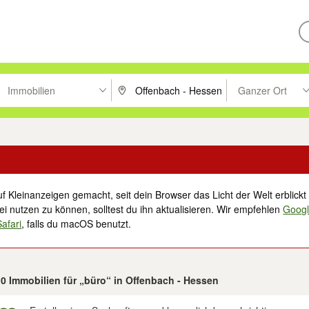
Immobilien
Ganzer Ort
ken um zu suchen, oder Vorschläge mit den Pfeiltasten nach oben/unt
PLZ oder Ort eingeben. Eingabetaste drücke
Suche im Umkreis 
f Kleinanzeigen gemacht, seit dein Browser das Licht der Welt erblickt 
i nutzen zu können, solltest du ihn aktualisieren. Wir empfehlen
Goog
Safari
, falls du macOS benutzt.
10 Immobilien für „büro“ in Offenbach - Hessen