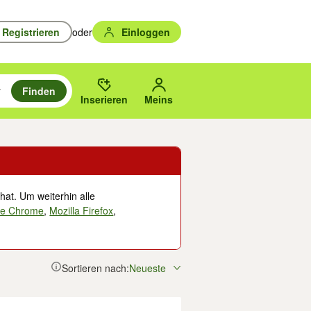
Registrieren
oder
Einloggen
Finden
en durchsuchen und mit Eingabetaste auswählen.
n um zu suchen, oder Vorschläge mit den Pfeiltasten nach oben/unten
des gewählten Orts oder PLZ.
Inserieren
Meins
hat. Um weiterhin alle
le Chrome
,
Mozilla Firefox
,
Sortieren nach:
Neueste