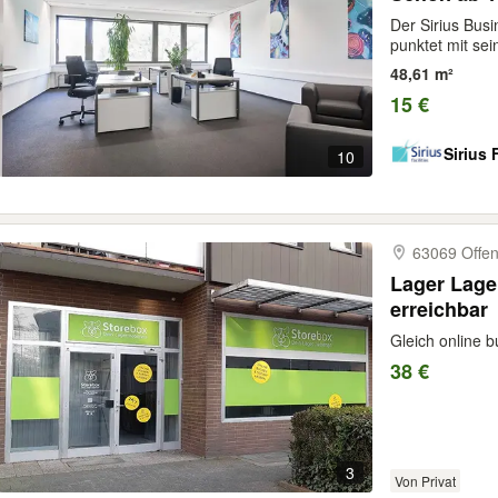
moderner 
Der Sirius Bus
punktet mit sei
48,61 m²
15 €
Sirius 
10
63069 Offe
Lager Lager
erreichbar
Gleich online b
38 €
3
Von Privat