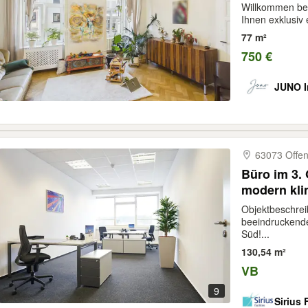
Altbau mit
Willkommen bei
Ihnen exklusiv 
77 m²
750 €
JUNO 
63073 Offe
Büro im 3. 
modern klim
Eigentümer
Objektbeschrei
beeindruckende
Süd!...
130,54 m²
VB
9
Sirius 