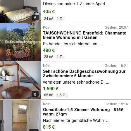
Dieses kompakte 1-Zimmer-Apart
...
435 €
8
24 m²
1 Zi.
Köln
Gestern, 20:07
TAUSCHWOHNUNG Ehrenfeld: Charmante
kleine Wohnung mit Garten
Es handelt es sich hierbei um
...
490 €
28 m²
1 Zi.
Köln
Gestern, 19:21
Sehr schöne Dachgeschosswohnung zur
Zwischenmiete 6 Monate
vermieten unsere sehr schöne D
...
1.590 €
8
65 m²
1,5 Zi.
Köln
Gestern, 19:16
Gemütliche 1,5-Zimmer-Wohnung - 815€
warm, 27qm
Nachmieter für gemütliche Wohn
...
815 €