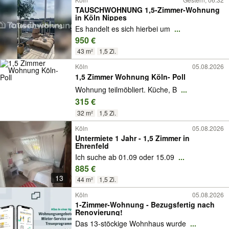
TAUSCHWOHNUNG 1,5-Zimmer-Wohnung
in Köln Nippes
Es handelt es sich hierbei um
...
950 €
43 m²
1,5 Zi.
Köln
05.08.2026
1,5 Zimmer Wohnung Köln- Poll
Wohnung teilmöbliert. Küche, B
...
315 €
32 m²
1,5 Zi.
Köln
05.08.2026
Untermiete 1 Jahr - 1,5 Zimmer in
Ehrenfeld
Ich suche ab 01.09 oder 15.09
...
885 €
13
44 m²
1,5 Zi.
Köln
05.08.2026
1-Zimmer-Wohnung - Bezugsfertig nach
Renovierung!
Das 13-stöckige Wohnhaus wurde
...