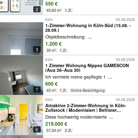
550 €
2
45,83 m²
1 Zi.
Köln
05.08.2026
1-Zimmer-Wohnung in Köln-Süd (15.08. -
28.09.)
Objektbeschreibung:
...
1.200 €
3
30 m²
1 Zi.
Köln
05.08.2026
1 Zimmer Wohnung Nippes GAMESCON
(Aug 26–Aug 30)
Ich vermiete meine gepflegte 1
...
600 €
7
40 m²
1 Zi.
Online-Besichtigung
Köln
05.08.2026
Attraktive 2-Zimmer-Wohnung in Köln-
Zollstock | Modernisiert | Befristet
vermietet mit 1.750 € Miete | Ideal für
Diese hochwertig modernisierte
...
Kapitalanleger & Eigennutzer
219.000 €
6
57,34 m²
2 Zi.