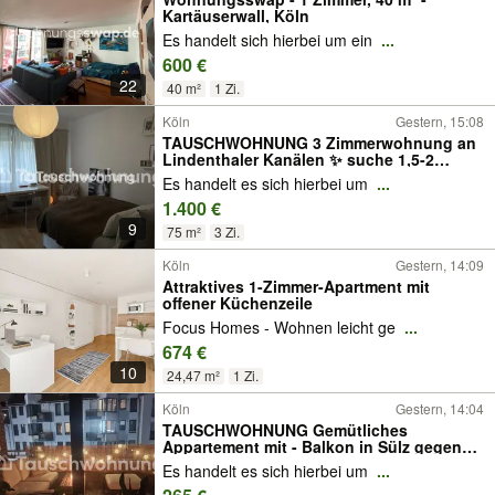
Kartäuserwall, Köln
Es handelt sich hierbei um ein
...
600 €
22
40 m²
1 Zi.
Köln
Gestern, 15:08
TAUSCHWOHNUNG 3 Zimmerwohnung an
Lindenthaler Kanälen ✨ suche 1,5-2
Zimmer
Es handelt es sich hierbei um
...
1.400 €
9
75 m²
3 Zi.
Köln
Gestern, 14:09
Attraktives 1-Zimmer-Apartment mit
offener Küchenzeile
Focus Homes - Wohnen leicht ge
...
674 €
10
24,47 m²
1 Zi.
Köln
Gestern, 14:04
TAUSCHWOHNUNG Gemütliches
Appartement mit - Balkon in Sülz gegen
größer!
Es handelt es sich hierbei um
...