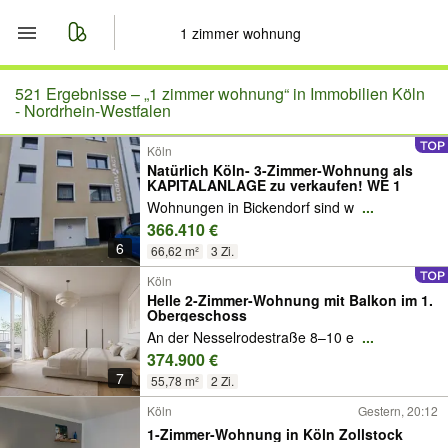
Start
521 Ergebnisse –
„1 zimmer wohnung“ in Immobilien Köln
- Nordrhein-Westfalen
Merkliste
Köln
Natürlich Köln- 3-Zimmer-Wohnung als
KAPITALANLAGE zu verkaufen! WE 1
Nachrichten
Wohnungen in Bickendorf sind w
...
366.410 €
Anzeige aufgeben
6
66,62 m²
3 Zi.
Köln
Helle 2-Zimmer-Wohnung mit Balkon im 1.
Obergeschoss
An der Nesselrodestraße 8–10 e
...
374.900 €
7
55,78 m²
2 Zi.
Köln
Gestern, 20:12
1-Zimmer-Wohnung in Köln Zollstock