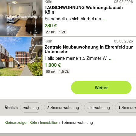
Köln
05.08.2026
TAUSCHWOHNUNG Wohnungstausch
Köln
Es handelt es sich hierbei um
...
280 €
5
27 m²
1 Zi.
Köln
05.08.2026
Zentrale Neubauwohnung in Ehrenfeld zur
Untermiete
Hallo biete meine 1,5 Zimmer W
...
1.000 €
60 m²
1,5 Zi.
Weiter
Ähnlich
wohnung
2 zimmer wohnung
mietwohnung
1 zimmer 
Kleinanzeigen Köln
Immobilien
1 zimmer wohnung