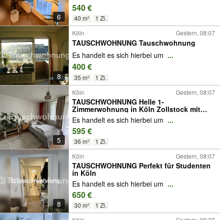
540 €
6
40 m²
1 Zi.
Köln
Gestern, 08:07
TAUSCHWOHNUNG Tauschwohnung
Es handelt es sich hierbei um
...
400 €
8
35 m²
1 Zi.
Köln
Gestern, 08:07
TAUSCHWOHNUNG Helle 1-
Zimmerwohnung in Köln Zollstock mit
großem Balkon
Es handelt es sich hierbei um
...
595 €
5
36 m²
1 Zi.
Köln
Gestern, 08:07
TAUSCHWOHNUNG Perfekt für Studenten
in Köln
Es handelt es sich hierbei um
...
650 €
8
30 m²
1 Zi.
Köln
Gestern, 06:32