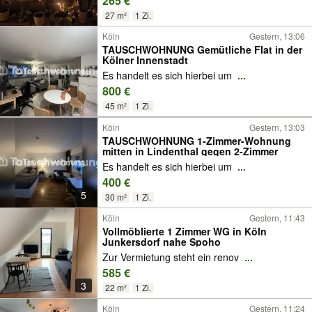
265 €
27 m²
1 Zi.
Köln
Gestern, 13:06
TAUSCHWOHNUNG Gemütliche Flat in der
Kölner Innenstadt
Es handelt es sich hierbei um
...
800 €
45 m²
1 Zi.
Köln
Gestern, 13:03
TAUSCHWOHNUNG 1-Zimmer-Wohnung
mitten in Lindenthal gegen 2-Zimmer
Es handelt es sich hierbei um
...
400 €
5
30 m²
1 Zi.
Köln
Gestern, 11:43
Vollmöblierte 1 Zimmer WG in Köln
Junkersdorf nahe Spoho
Zur Vermietung steht ein renov
...
585 €
3
22 m²
1 Zi.
Köln
Gestern, 11:24