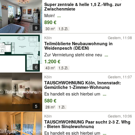
Super zentrale & helle 1,5 Z.-Whg. zur
Zwischenmiete
Moin!
...
890 €
9
30 m²
1,5 Zi.
Köln
Gestern, 11:08
Teilmöblierte Neubauwohnung in
Weidenpesch (DE/EN)
Zur Vermietung steht eine neu
...
1.200 €
6
43 m²
1,5 Zi.
Köln
Gestern, 11:07
TAUSCHWOHNUNG Köln, Innenstadt:
Gemütliche 1-Zimmer-Wohnung
Es handelt es sich hierbei um
...
580 €
5
28 m²
1 Zi.
Köln
Gestern, 10:06
TAUSCHWOHNUNG Paar sucht 2-3 Z. Whg
- Bieten Singlewohnung
Es handelt es sich hierbei um
...