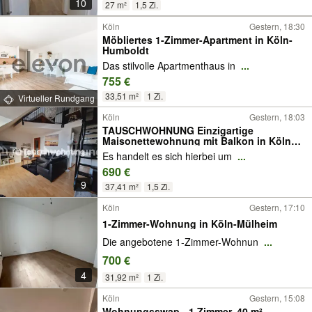
10
27 m²
1,5 Zi.
Köln
Gestern, 18:30
Möbliertes 1-Zimmer-Apartment in Köln-
Humboldt
Das stilvolle Apartmenthaus in
...
755 €
33,51 m²
1 Zi.
Virtueller Rundgang
Köln
Gestern, 18:03
TAUSCHWOHNUNG Einzigartige
Maisonettewohnung mit Balkon in Köln
Sülz
Es handelt es sich hierbei um
...
690 €
9
37,41 m²
1,5 Zi.
Köln
Gestern, 17:10
1-Zimmer-Wohnung in Köln-Mülheim
Die angebotene 1-Zimmer-Wohnun
...
700 €
4
31,92 m²
1 Zi.
Köln
Gestern, 15:08
Wohnungsswap - 1 Zimmer, 40 m² -