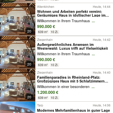
Altenkirchen
Heute, 14:44
Wohnen und Arbeiten perfekt vereint:
Geräumiges Haus in idyllischer Lage im
Westerwald
Willkommen in Ihrem Traumhaus
...
990.000 €
20
639 m²
10 Zi.
Ziegenhain
Heute, 14:42
Außergewöhnliches Anwesen im
Westerwald: Luxus trifft auf Vielseitigkeit
Willkommen in Ihrem Traumhaus
...
990.000 €
20
639 m²
10 Zi.
Ziegenhain
Heute, 14:40
Familienparadies in Rheinland-Pfalz:
Großzügiges Haus mit 5 Schlafzimmern
und Garten
Willkommen in einer besonderen
...
1.200.000 €
20
639 m²
10 Zi.
Tarp
Heute, 14:06
Modernes Mehrfamilienhaus in guter Lage