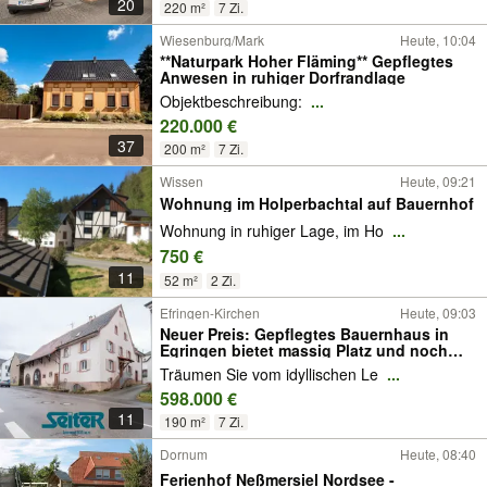
20
220 m²
7 Zi.
Wiesenburg/Mark
Heute, 10:04
**Naturpark Hoher Fläming** Gepflegtes
Anwesen in ruhiger Dorfrandlage
Objektbeschreibung:
...
220.000 €
37
200 m²
7 Zi.
Wissen
Heute, 09:21
Wohnung im Holperbachtal auf Bauernhof
Wohnung in ruhiger Lage, im Ho
...
750 €
11
52 m²
2 Zi.
Efringen-Kirchen
Heute, 09:03
Neuer Preis: Gepflegtes Bauernhaus in
Egringen bietet massig Platz und noch
mehr Möglichkeiten
Träumen Sie vom idyllischen Le
...
598.000 €
11
190 m²
7 Zi.
Dornum
Heute, 08:40
Ferienhof Neßmersiel Nordsee -