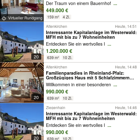
Der Traum von einem Bauernhof
...
449.000 €
159 m²
4 Zi.
Virtueller Rundgang
Altenkirchen
Heute, 14:51
Interessante Kapitalanlage im Westerwald:
MFH mit bis zu 7 Wohneinheiten
Entdecken Sie ein wertvolles I
...
1.200.000 €
20
639 m²
10 Zi.
Altenkirchen
Heute, 14:48
Familienparadies in Rheinland-Pfalz:
Großzügiges Haus mit 5 Schlafzimmern
und Garten
Willkommen in einer besonderen
...
990.000 €
20
639 m²
10 Zi.
Ziegenhain
Heute, 14:46
Interessante Kapitalanlage im Westerwald:
MFH mit bis zu 7 Wohneinheiten
Entdecken Sie ein wertvolles I
...
990.000 €
20
639 m²
10 Zi.