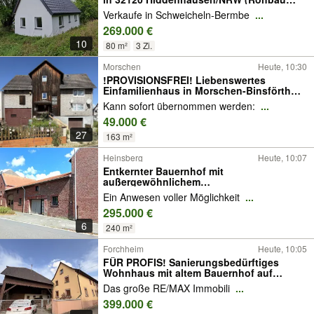
eines Betriebsgebäudes)
Verkaufe in Schweicheln-Bermbe
...
269.000 €
10
80 m²
3 Zi.
Morschen
Heute, 10:30
!PROVISIONSFREI! Liebenswertes
Einfamilienhaus in Morschen-Binsförth
(5–8 Zi.) mit Scheune zu sanieren ++
Kann sofort übernommen werden:
...
ruhige Lage ++ Open-House-Besichtigung
49.000 €
am 01.08. und 15.08.2026 • mögliche
Monatsrate 153,53 €
27
163 m²
Heinsberg
Heute, 10:07
Entkernter Bauernhof mit
außergewöhnlichem
Entwicklungspotenzial in Heinsberg zu
Ein Anwesen voller Möglichkeit
...
verkaufen
295.000 €
6
240 m²
Forchheim
Heute, 10:05
FÜR PROFIS! Sanierungsbedürftiges
Wohnhaus mit altem Bauernhof auf
großem Grundstück im Kaiserstuhl
Das große RE/MAX Immobili
...
399.000 €