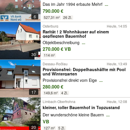
Das im Jahr 1994 erbaute Mehrf
...
790.000 €
6
527,31 m²
26 Zi.
Osterburg
Heute, 14:05
Rarität ! 2 Wohnhäuser auf einem
gepflegten Bauernhof
Objektbeschreibung
...
270.000 € VB
30
114 m²
Dessau-Roßlau
Heute, 13:49
Provisionsfrei: Doppelhaushälfte mit Pool
und Wintergarten
Provisionsfrei direkt vom Eige
...
280.000 €
17
149,6 m²
4 Zi.
Limbach-Oberfrohna
Heute, 12:08
kleiner, toller Bauernhof in Topzustand
Der wunderschöne kleine Bauern
...
VB
20
127 m²
5 Zi.