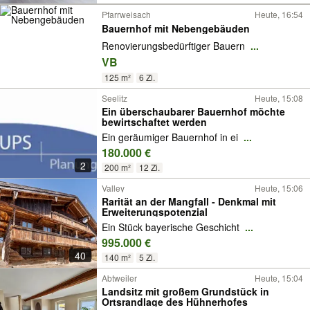
Pfarrweisach
Heute, 16:54
Bauernhof mit Nebengebäuden
Renovierungsbedürftiger Bauern
...
VB
125 m²
6 Zi.
Seelitz
Heute, 15:08
Ein überschaubarer Bauernhof möchte
bewirtschaftet werden
Ein geräumiger Bauernhof in ei
...
180.000 €
2
200 m²
12 Zi.
Valley
Heute, 15:06
Rarität an der Mangfall - Denkmal mit
Erweiterungspotenzial
Ein Stück bayerische Geschicht
...
995.000 €
40
140 m²
5 Zi.
Abtweiler
Heute, 15:04
Landsitz mit großem Grundstück in
Ortsrandlage des Hühnerhofes