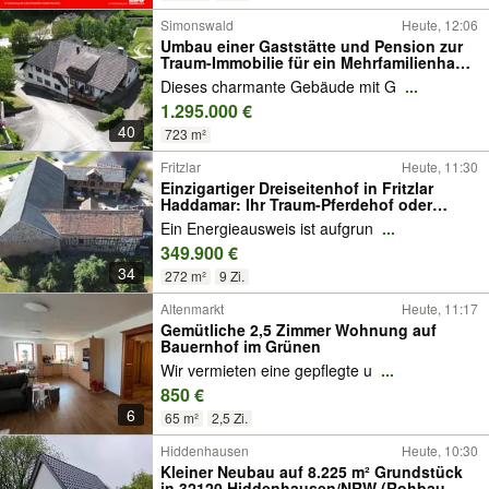
Simonswald
Heute, 12:06
Umbau einer Gaststätte und Pension zur
Traum-Immobilie für ein Mehrfamilienhaus
in 79263 Simonswald
Dieses charmante Gebäude mit G
...
1.295.000 €
40
723 m²
Fritzlar
Heute, 11:30
Einzigartiger Dreiseitenhof in Fritzlar
Haddamar: Ihr Traum-Pferdehof oder
Bauernhof wartet!
Ein Energieausweis ist aufgrun
...
349.900 €
34
272 m²
9 Zi.
Altenmarkt
Heute, 11:17
Gemütliche 2,5 Zimmer Wohnung auf
Bauernhof im Grünen
Wir vermieten eine gepflegte u
...
850 €
6
65 m²
2,5 Zi.
Hiddenhausen
Heute, 10:30
Kleiner Neubau auf 8.225 m² Grundstück
in 32120 Hiddenhausen/NRW (Rohbau