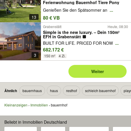
Ferienwohnung Bauernhof Tiere Pony
Genießen Sie den Spätsommer an
...
13
80 € VB
Grabenstätt
Heute, 08:30
Simple is the new luxury. – Dein 150m²
EFH in Grabenstätt 🔲
BUILT FOR LIFE. PRICED FOR NOW
...
682.172 €
3
150 m²
4 Zi.
Weiter
Ähnlich
bauernhaus
haus
resthof
schleich bauernhof
play
Kleinanzeigen
Immobilien
bauernhof
Beliebt in Immobilien Deutschland