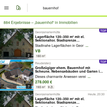
Start
884 Ergebnisse –
„bauernhof“ in Immobilien
Georgsmarienhütte
Merkliste
Lagerfläche 120–350 m² mit el.
Sektionaltor. Stadtgrenze
Osnabrück/Georgsmarienhütte
Nachrichten
Stadtnahe Lagerflächen in Geor
...
VB
2
Anzeige aufgeben
180 m²
Reudelsterz
Großzügiger ehem. Bauernhof mit
Scheune, Nebengebäuden und Garten in
Reudelsterz – PROVISIONSFREI
Dieses charmante Anwesen verei
...
278.000 €
7
193 m²
9 Zi.
Georgsmarienhütte
Heute, 20:30
Lagerfläche 120–350 m² mit el.
Sektionaltor. Stadtgrenze
Osnabrück/Georgsmarienhütte