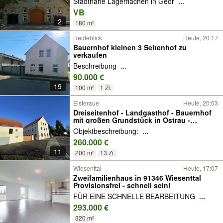
Stadtnahe Lagerflächen in Geor
...
VB
2
180 m²
Heideblick
Heute, 20:17
Bauernhof kleinen 3 Seitenhof zu
verkaufen
Beschreibung
...
90.000 €
19
100 m²
1 Zi.
Elsteraue
Heute, 20:03
Dreiseitenhof - Landgasthof - Bauernhof
mit großen Grundstück in Ostrau -
Elsteraue zu verkaufen.
Objektbeschreibung:
...
260.000 €
11
200 m²
13 Zi.
Wiesenttal
Heute, 17:07
Zweifamilienhaus in 91346 Wiesenttal
Provisionsfrei - schnell sein!
FÜR EINE SCHNELLE BEARBEITUNG
...
293.000 €
320 m²