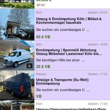
87 m²
Köln
Gestern, 20:32
Umzug & Entrümpelung Köln | Möbel-&
Küchenmontage| haushals
Sie suchen ein zuverlässiges U
...
7
45 € VB
Köln
Gestern, 18:58
Entrümpelung | Sperrmüll Abholung
Umzug Möbeltaxi Lastentaxi Köln bis
50km
Sie benötigen Hilfe bei einer
...
6
35 € VB
Nassau
Gestern, 17:32
Umzüge & Transporte (Eu-Weit)
Entrümpelung
Sie suchen ein zuverlässiges U
...
3
VB
Köln
Gestern, 17:20
Umzug✅Umzugsservice✅möbeltaxi✅Ents