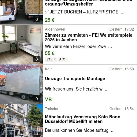
orgung✅Umzugshelfer
✅ JETZT BUCHEN – KURZFRISTIGE
...
6
25 €
Aldenhoven
Gestern, 17:02
Zimmer zu vermieten - FEI Weltreiterspiele
2026 in Aachen
Wir vermieten Einzel- oder Zwe
...
55 €
8
17 m²
5 Zi.
Köln
Gestern, 16:58
Umzüge Transporte Montage
Wir freuen uns, Sie herzlich w
...
9
VB
Troisdorf
Gestern, 16:54
Möbelaufzug Vermietung Köln Bonn
Düsseldorf Möbellift mieten
Bei uns können Sie Möbelaufzüg
...