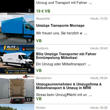
Umzug und Transport mit Fahrer
...
2
19 € VB
Wuppertal
Heute, 10:32
Umzüge Transporte Montage
Wir freuen uns, Sie herzlich w
...
9
VB
Duisburg
Heute, 09:40
Blitz Umzüge Transporter mit Fahrer
Entrümpelung Möbeltaxi
Ein Umzug oder Möbeltransport
...
8
VB
Bergkamen
Heute, 09:24
Umzugsunternehmen & Umzugsfirma &
Möbeltransport & Umzug in NRW
Stress beim Umzug❓Nicht mit un
...
VB
17
Rinteln
Heute, 09:08