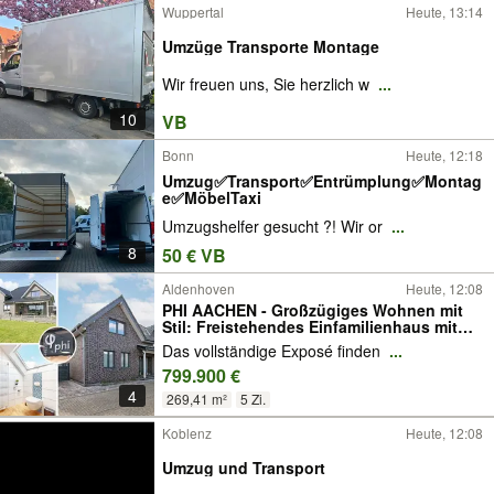
Wuppertal
Heute, 13:14
Umzüge Transporte Montage
Wir freuen uns, Sie herzlich w
...
10
VB
Bonn
Heute, 12:18
Umzug✅Transport✅Entrümplung✅Montag
e✅MöbelTaxi
Umzugshelfer gesucht ?! Wir or
...
8
50 € VB
Aldenhoven
Heute, 12:08
PHI AACHEN - Großzügiges Wohnen mit
Stil: Freistehendes Einfamilienhaus mit
Kamin in Aldenhoven!
Das vollständige Exposé finden
...
799.900 €
4
269,41 m²
5 Zi.
Koblenz
Heute, 12:08
Umzug und Transport