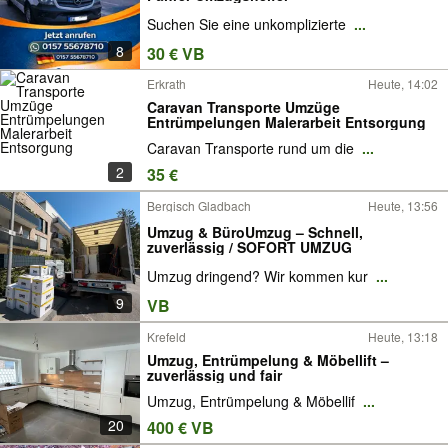
Suchen Sie eine unkomplizierte
...
8
30 € VB
Erkrath
Heute, 14:02
Caravan Transporte Umzüge
Entrümpelungen Malerarbeit Entsorgung
Caravan Transporte rund um die
...
2
35 €
Bergisch Gladbach
Heute, 13:56
Umzug & BüroUmzug – Schnell,
zuverlässig / SOFORT UMZUG
Umzug dringend? Wir kommen kur
...
9
VB
Krefeld
Heute, 13:18
Umzug, Entrümpelung & Möbellift –
zuverlässig und fair
Umzug, Entrümpelung & Möbellif
...
20
400 € VB