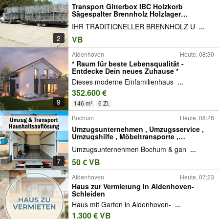
Transport Gitterbox IBC Holzkorb
Sägespalter Brennholz Holzlager
Kartoffelkiste Eurokisten
IHR TRADITIONELLER BRENNHOLZ U
...
2
VB
Aldenhoven
Heute, 08:30
* Raum für beste Lebensqualität -
Entdecke Dein neues Zuhause *
Dieses moderne Einfamilienhaus
...
352.600 €
9
146 m²
6 Zi.
Bochum
Heute, 08:26
Umzugsunternehmen , Umzugsservice ,
Umzugshilfe , Möbeltransporte ,
Transporter , Möbeltransport ,Möbeltaxi ,
Umzugsunternehmen Bochum & gan
...
Transporte , Haushaltsauflösung ,
Entrümpelung , Entsorgung
7
50 € VB
Aldenhoven
Heute, 07:23
Haus zur Vermietung in Aldenhoven-
Schleiden
Haus mit Garten in Aldenhoven-
...
1.300 € VB