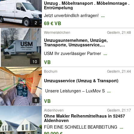
Umzug . Möbeltransport . Möbelmontage .
Entrümpelung
Jetzt unverbindlich anfragen!
...
2
69 € VB
Wermelskirchen
Gestern, 21:48
Umzugsunternehmen, Umzüge,
Transporte, Umzugsservice,
Aufbauservice
USM Ihr zuverlässiger Partner
...
10
VB
Bochum
Gestern, 21:44
Umzugsservice (Umzug & Transport)
️ Unsere Leistungen – LuxMov S
...
8
VB
Aldenhoven
Gestern, 21:17
Ohne Makler Reihenmittelhaus in 52457
Aldenhoven
FÜR EINE SCHNELLE BEARBEITUNG
...
90.000 €