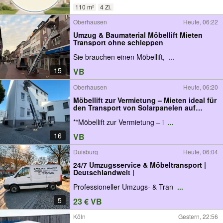
110 m²
4 Zi.
Oberhausen
Heute, 06:22
Umzug & Baumaterial Möbellift Mieten
Transport ohne schleppen
Sie brauchen einen Möbellift,
...
15
VB
Oberhausen
Heute, 06:20
Möbellift zur Vermietung – Mieten ideal für
den Transport von Solarpanelen auf
Dächer & Gerüste
**Möbellift zur Vermietung – i
...
16
VB
Duisburg
Heute, 06:04
24/7 Umzugsservice & Möbeltransport |
Deutschlandweit |
Professioneller Umzugs- & Tran
...
5
23 € VB
Köln
Gestern, 22:56