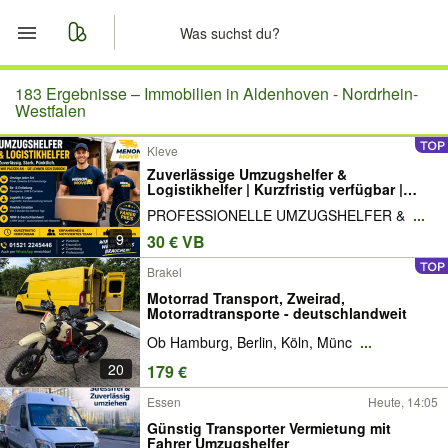
Start
183 Ergebnisse –
Immobilien in Aldenhoven - Nordrhein-
Westfalen
Merkliste
Kleve
Zuverlässige Umzugshelfer &
Nachrichten
Logistikhelfer | Kurzfristig verfügbar |
NRW & Deutschlandweit
PROFESSIONELLE UMZUGSHELFER &
...
Anzeige aufgeben
9
30 € VB
Brakel
Motorrad Transport, Zweirad,
Motorradtransporte - deutschlandweit
Ob Hamburg, Berlin, Köln, Münc
...
20
179 €
Essen
Heute, 14:05
Günstig Transporter Vermietung mit
Fahrer Umzugshelfer