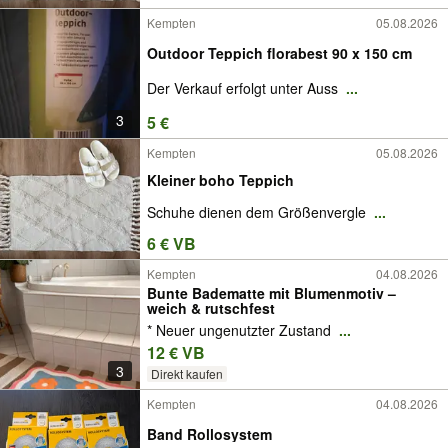
Kempten
05.08.2026
Outdoor Teppich florabest 90 x 150 cm
Der Verkauf erfolgt unter Auss
...
3
5 €
Kempten
05.08.2026
Kleiner boho Teppich
Schuhe dienen dem Größenvergle
...
6 € VB
Kempten
04.08.2026
Bunte Badematte mit Blumenmotiv –
weich & rutschfest
* Neuer ungenutzter Zustand
...
12 € VB
3
Direkt kaufen
Kempten
04.08.2026
Band Rollosystem