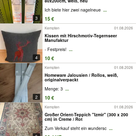
80x200cm, weiß, neu
Ich biete hier zwei nagelneue
...
3
15 €
Kempten
01.08.2026
Kissen mit Hirschmotiv-Tegernseer
Manufaktur
- Festpreis!
...
4
10 €
Kempten
01.08.2026
Homeware Jalousien / Rollos, weiß,
originalverpackt
Menge: 3
...
2
10 €
Kempten
01.08.2026
Großer Orient-Teppich "Izmir" (300 x 200
cm) in Creme / Rot
Zum Verkauf steht ein wundersc
...