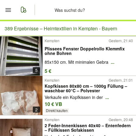
Start
389 Ergebnisse –
Heimtextilien in Kempten - Bayern
Kempten
Gestern, 21:40
Merkliste
Plissees Fenster Doppelrollo Klemmfix
ohne Bohren
Nachrichten
85x150 cm. Mit minimalen Gebra
...
5
5 €
Anzeige aufgeben
Kempten
Gestern, 21:01
Kopfkissen 80x80 cm – 1000g Füllung –
waschbar 60°C – Polyester
Verkaufe ein Kopfkissen in der
...
10 € VB
2
Direkt kaufen
Kempten
Gestern, 20:48
2 Feder-Innenkissen 40x40 – Entenfedern
– Füllkissen Sofakissen