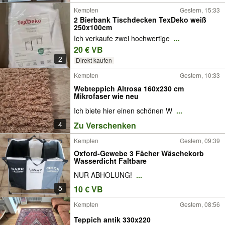
Kempten
Gestern, 15:33
2 Bierbank Tischdecken TexDeko weiß
250x100cm
Ich verkaufe zwei hochwertige
...
20 € VB
2
Direkt kaufen
Kempten
Gestern, 10:33
Webteppich Altrosa 160x230 cm
Mikrofaser wie neu
Ich biete hier einen schönen W
...
4
Zu Verschenken
Kempten
Gestern, 09:39
Oxford-Gewebe 3 Fächer Wäschekorb
Wasserdicht Faltbare
NUR ABHOLUNG!
...
5
10 € VB
Kempten
Gestern, 08:56
Teppich antik 330x220