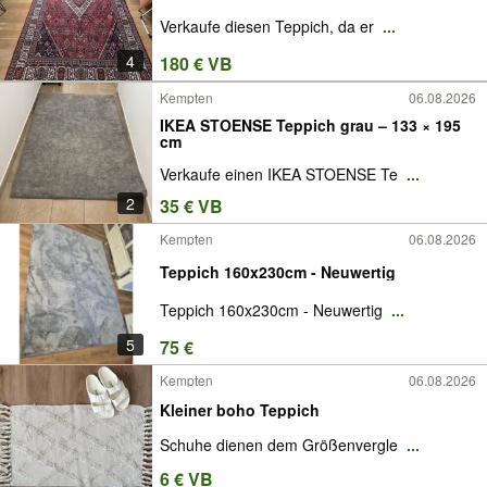
Verkaufe diesen Teppich, da er
...
4
180 € VB
Kempten
06.08.2026
IKEA STOENSE Teppich grau – 133 × 195
cm
Verkaufe einen IKEA STOENSE Te
...
2
35 € VB
Kempten
06.08.2026
Teppich 160x230cm - Neuwertig
Teppich 160x230cm - Neuwertig
...
5
75 €
Kempten
06.08.2026
Kleiner boho Teppich
Schuhe dienen dem Größenvergle
...
6 € VB