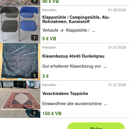
5
90 € VB
Kempten
01.08.2026
Klappstühle / Campingstühle, Alu-
Rohrrahmen, Kunststoff
Verkaufe -4- Klappstühle /
...
7
5 € VB
Kempten
31.07.2026
Kissenbezug 40x40 Dunkelgrau
Gut erhaltener Kissenbezug von
...
3
3 €
Kempten
31.07.2026
Verschiedene Teppiche
Einwandfreie alte wunderschöne
...
6
150 € VB
Weiter