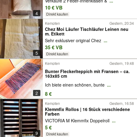
Verkaufe 2 Feder-Innenkissen &
...
10 € VB
4
Direkt kaufen
Kempten
Gestern, 20:34
Chez Moi Läufer Tischläufer Leinen neu
m. Etikett
Sehr exklusiver original Chez
...
35 € VB
5
Direkt kaufen
Kempten
Gestern, 19:48
Bunter Fleckerlteppich mit Fransen – ca.
163x85 cm
Ich biete einen schönen, bunte
...
2
8 €
Kempten
Gestern, 16:58
Klemmfix Rollos | 16 Stück verschiedene
Farben
VICTORIA M Klemmfix Doppelroll
...
5 €
9
Direkt kaufen