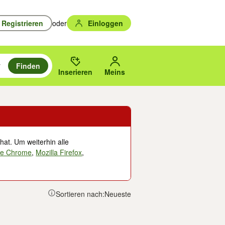
Registrieren
oder
Einloggen
Finden
en durchsuchen und mit Eingabetaste auswählen.
n um zu suchen, oder Vorschläge mit den Pfeiltasten nach oben/unten
des gewählten Orts oder PLZ.
Inserieren
Meins
hat. Um weiterhin alle
le Chrome
,
Mozilla Firefox
,
Sortieren nach:
Neueste