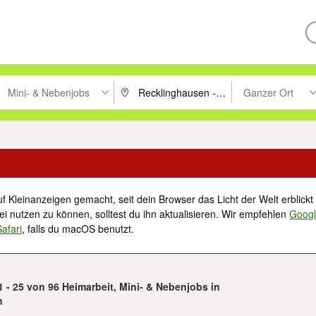
Mini- & Nebenjobs
Ganzer Ort
ken um zu suchen, oder Vorschläge mit den Pfeiltasten nach oben/unt
PLZ oder Ort eingeben. Eingabetaste drücke
Suche im Umkreis 
f Kleinanzeigen gemacht, seit dein Browser das Licht der Welt erblickt 
i nutzen zu können, solltest du ihn aktualisieren. Wir empfehlen
Goog
Safari
, falls du macOS benutzt.
1 - 25 von 96 Heimarbeit, Mini- & Nebenjobs in
n