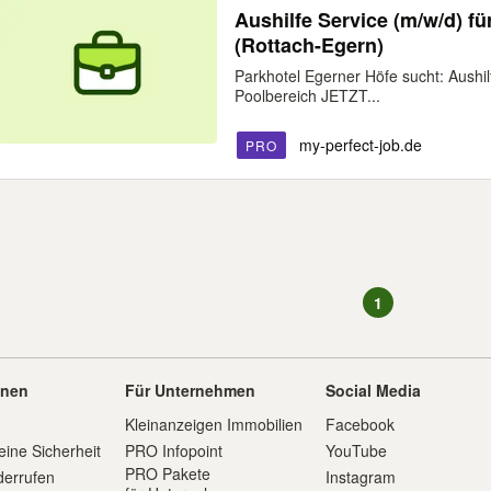
Aushilfe Service (m/w/d) f
(Rottach-Egern)
Parkhotel Egerner Höfe sucht: Aushil
Poolbereich JETZT...
my-perfect-job.de
PRO
1
onen
Für Unternehmen
Social Media
Kleinanzeigen Immobilien
Facebook
eine Sicherheit
PRO Infopoint
YouTube
PRO Pakete
derrufen
Instagram