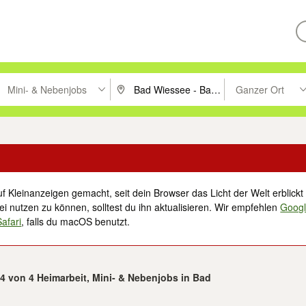
Mini- & Nebenjobs
Ganzer Ort
ken um zu suchen, oder Vorschläge mit den Pfeiltasten nach oben/unt
PLZ oder Ort eingeben. Eingabetaste drücke
Suche im Umkreis 
f Kleinanzeigen gemacht, seit dein Browser das Licht der Welt erblickt 
i nutzen zu können, solltest du ihn aktualisieren. Wir empfehlen
Goog
Safari
, falls du macOS benutzt.
 4 von 4 Heimarbeit, Mini- & Nebenjobs in Bad