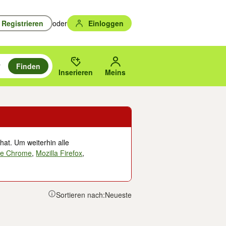
Registrieren
oder
Einloggen
Finden
en durchsuchen und mit Eingabetaste auswählen.
n um zu suchen, oder Vorschläge mit den Pfeiltasten nach oben/unten
des gewählten Orts oder PLZ.
Inserieren
Meins
hat. Um weiterhin alle
le Chrome
,
Mozilla Firefox
,
Sortieren nach:
Neueste