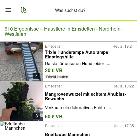
Start
610 Ergebnisse –
Haustiere in Emsdetten - Nordrhein-
Westfalen
Merkliste
Emsdetten
Heute, 19:24
Trixie Hunderampe Autorampe
Einstiegshilfe
Nachrichten
Da sie für unseren Hund leider
...
20 € VB
Anzeige aufgeben
4
Direkt kaufen
Emsdetten
Heute, 18:22
Mangrovenwurzel mit echtem Anubias-
Bewuchs
Verkaufe ein dekoratives Echth
...
3
60 € VB
Emsdetten
Heute, 17:35
Brieftaube Männchen