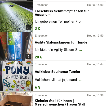
Emsdetten
Heute, 14:00
Froschbiss Schwimmpflanzen für
Aquarium
Ich gebe einen Teil meiner Fro
...
3
3 €
Emsdetten
Heute, 13:50
Agility Slalomstangen für Hunde
Ich biete ein Agility-Slalom-S
...
5
20 €
Emsdetten
Heute, 13:44
Aufkleber Soulhorse Turnier
Hallöchen, vllt hat ja jemand
...
VB
Emsdetten
Heute, 13:38
Kleintier Stall für Innen |
Meerschweinchen / Hasen Stall