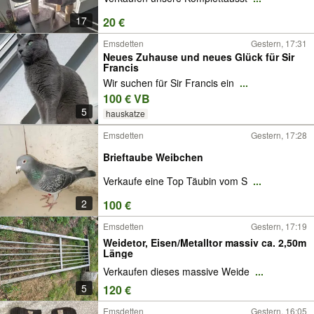
17
20 €
Emsdetten
Gestern, 17:31
Neues Zuhause und neues Glück für Sir
Francis
Wir suchen für Sir Francis ein
...
100 € VB
5
hauskatze
Emsdetten
Gestern, 17:28
Brieftaube Weibchen
Verkaufe eine Top Täubin vom S
...
2
100 €
Emsdetten
Gestern, 17:19
Weidetor, Eisen/Metalltor massiv ca. 2,50m
Länge
Verkaufen dieses massive Weide
...
5
120 €
Emsdetten
Gestern, 16:05