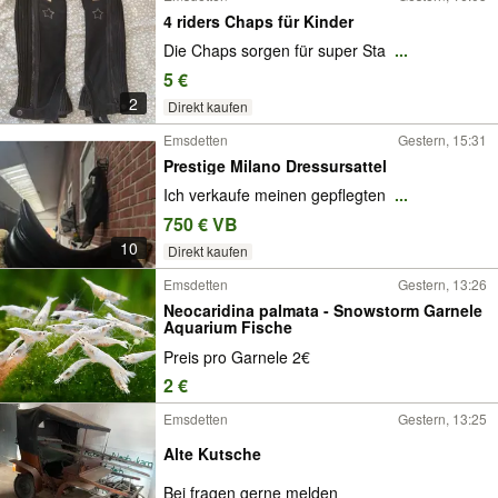
4 riders Chaps für Kinder
Die Chaps sorgen für super Sta
...
5 €
2
Direkt kaufen
Emsdetten
Gestern, 15:31
Prestige Milano Dressursattel
Ich verkaufe meinen gepflegten
...
750 € VB
10
Direkt kaufen
Emsdetten
Gestern, 13:26
Neocaridina palmata - Snowstorm Garnele
Aquarium Fische
Preis pro Garnele 2€
2 €
Emsdetten
Gestern, 13:25
Alte Kutsche
Bei fragen gerne melden