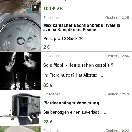
5
100 € VB
Emsdetten
Gestern, 13:25
Mexikanischer Bachflohkrebs Hyalella
azteca Kampfkrebs Fische
Preis pro 10 Stück 2€
2 €
Emsdetten
Gestern, 12:56
Sole Mobil - Heute schon gesol´t!?
Ihr Pferd hustet? Hat Allergie
...
2
85 €
Emsdetten
Gestern, 12:43
Pferdeanhänger Vermietung
Sie benötigen einen zuverlässi
...
7
28 €
Emsdetten
Gestern, 10:22