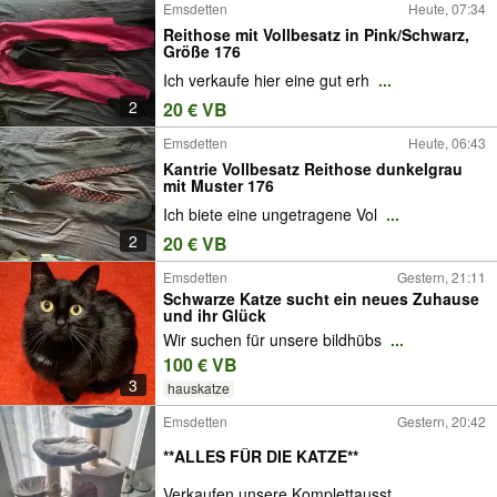
Emsdetten
Heute, 07:34
Reithose mit Vollbesatz in Pink/Schwarz,
Größe 176
Ich verkaufe hier eine gut erh
...
2
20 € VB
Emsdetten
Heute, 06:43
Kantrie Vollbesatz Reithose dunkelgrau
mit Muster 176
Ich biete eine ungetragene Vol
...
2
20 € VB
Emsdetten
Gestern, 21:11
Schwarze Katze sucht ein neues Zuhause
und ihr Glück
Wir suchen für unsere bildhübs
...
100 € VB
3
hauskatze
Emsdetten
Gestern, 20:42
**ALLES FÜR DIE KATZE**
Verkaufen unsere Komplettausst
...