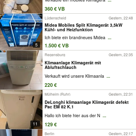
360 € VB
Lüdenscheid
Gestern, 22:48
Midea Mobiles Split Klimagerät 3,5kW
Kühl- und Heizfunktion
Ich biete ein brandneues Midea
...
5
1.500 € VB
Regensburg
Gestern, 22:35
Klimaanlage Klimagerät mit
Abluftschlauch
Verkauft wird unsere Klimaanla
...
220 €
Mülheim (Ruhr)
Gestern, 22:31
DeLonghi klimaanlage Klimagerät defekt
Pac EM 82 K.1
Hallo ich biete hier aus der N
...
11
129 €
Berlin
Gestern, 22:17