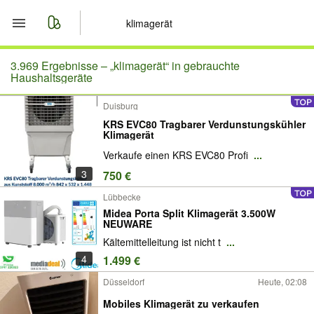
Start
3.969 Ergebnisse –
„klimagerät“ in gebrauchte
Haushaltsgeräte
Merkliste
Duisburg
KRS EVC80 Tragbarer Verdunstungskühler
Nachrichten
Klimagerät
Verkaufe einen KRS EVC80 Profi
...
Anzeige aufgeben
3
750 €
Lübbecke
Midea Porta Split Klimagerät 3.500W
NEUWARE
Kältemittelleitung ist nicht t
...
4
1.499 €
Düsseldorf
Heute, 02:08
Mobiles Klimagerät zu verkaufen