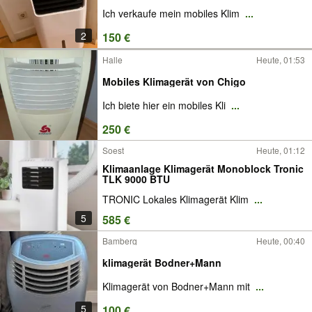
Ich verkaufe mein mobiles Klim
...
2
150 €
Halle
Heute, 01:53
Mobiles Klimagerät von Chigo
Ich biete hier ein mobiles Kli
...
250 €
Soest
Heute, 01:12
Klimaanlage Klimagerät Monoblock Tronic
TLK 9000 BTU
TRONIC Lokales Klimagerät Klim
...
5
585 €
Bamberg
Heute, 00:40
klimagerät Bodner+Mann
Klimagerät von Bodner+Mann mit
...
5
100 €