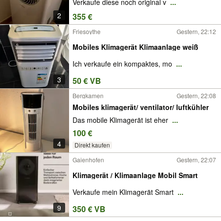
Verkaufe diese noch original v
...
2
355 €
Friesoythe
Gestern, 22:12
Mobiles Klimagerät Klimaanlage weiß
Ich verkaufe ein kompaktes, mo
...
3
50 € VB
Bergkamen
Gestern, 22:08
Mobiles klimagerät/ ventilator/ luftkühler
Das mobile Klimagerät ist eher
...
100 €
4
Direkt kaufen
Gaienhofen
Gestern, 22:07
Klimagerät / Klimaanlage Mobil Smart
Verkaufe mein Klimagerät Smart
...
9
350 € VB