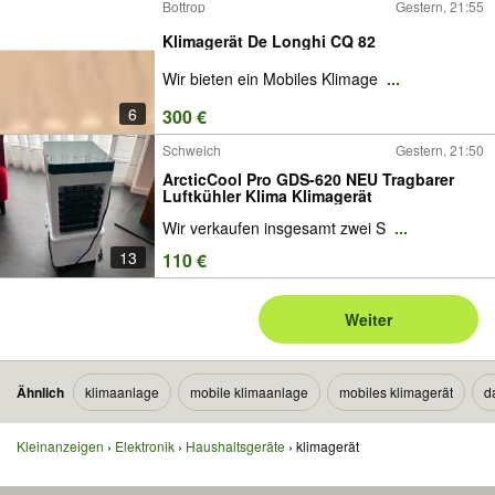
Bottrop
Gestern, 21:55
Klimagerät De Longhi CQ 82
Wir bieten ein Mobiles Klimage
...
6
300 €
Schweich
Gestern, 21:50
ArcticCool Pro GDS-620 NEU Tragbarer
Luftkühler Klima Klimagerät
Wir verkaufen insgesamt zwei S
...
13
110 €
Weiter
Ähnlich
klimaanlage
mobile klimaanlage
mobiles klimagerät
d
Kleinanzeigen
Elektronik
Haushaltsgeräte
klimagerät