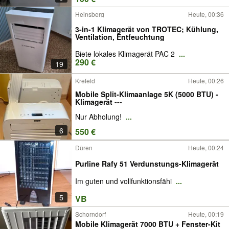
Heinsberg
Heute, 00:36
3-in-1 Klimagerät von TROTEC; Kühlung,
Ventilation, Entfeuchtung
Biete lokales Klimagerät PAC 2
...
290 €
19
Krefeld
Heute, 00:26
Mobile Split-Klimaanlage 5K (5000 BTU) -
Klimagerät ---
Nur Abholung!
...
6
550 €
Düren
Heute, 00:24
Purline Rafy 51 Verdunstungs-Klimagerät
Im guten und vollfunktionsfähi
...
5
VB
Schorndorf
Heute, 00:19
Mobile Klimagerät 7000 BTU + Fenster-Kit