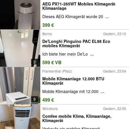
AEG PX71-265WT Mobiles Klimagerät
Klimaanlage
Dieses AEG Klimagerät wurde 20
...
399 €
Borna
Gestern, 23:10
De'Longhi Pinguino PAC EL98 Eco
mobiles Klimagerät
Ich biete hier mein De'Lo
...
2
599 € VB
Frankenthal (Pfalz)
Gestern, 23:04
Mobile Klimaanlage 12.000 BTU
Klimagerät
Mobile Klimaanlage mit 12.000
...
9
499 €
Würzburg
Gestern, 22:55
Comfee mobile Klima, Klimaanlage,
Klimagerät
Verkaufe ein mobiles Klimagerä
...