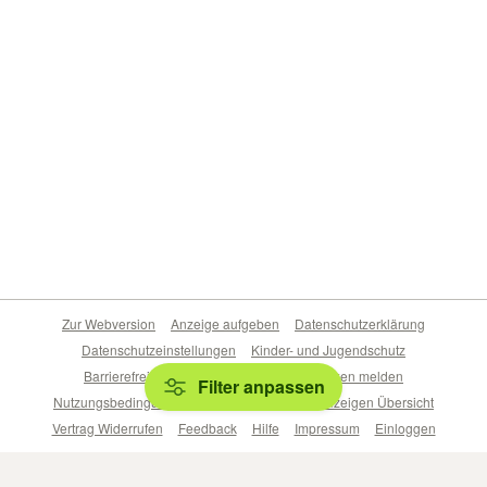
Zur Webversion
Anzeige aufgeben
Datenschutzerklärung
Datenschutzeinstellungen
Kinder- und Jugendschutz
Barrierefreiheitserklärung
Sicherheitslücken melden
Filter anpassen
Nutzungsbedingungen
Beliebte Suchen
Anzeigen Übersicht
Vertrag Widerrufen
Feedback
Hilfe
Impressum
Einloggen