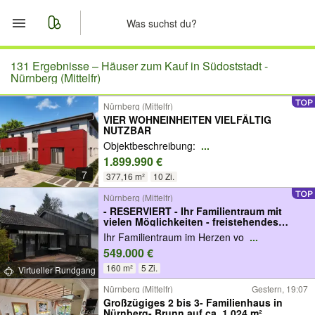
Start
131 Ergebnisse –
Häuser zum Kauf in Südoststadt -
Nürnberg (Mittelfr)
Merkliste
Nürnberg (Mittelfr)
VIER WOHNEINHEITEN VIELFÄLTIG
NUTZBAR
Nachrichten
Objektbeschreibung:
...
1.899.990 €
Anzeige aufgeben
7
377,16 m²
10 Zi.
Nürnberg (Mittelfr)
- RESERVIERT - Ihr Familientraum mit
vielen Möglichkeiten - freistehendes
Einfamilienhaus im Herzen von Altenfurt
Ihr Familientraum im Herzen vo
...
549.000 €
160 m²
5 Zi.
Virtueller Rundgang
Nürnberg (Mittelfr)
Gestern, 19:07
Großzügiges 2 bis 3- Familienhaus in
Nürnberg- Brunn auf ca. 1.024 m²