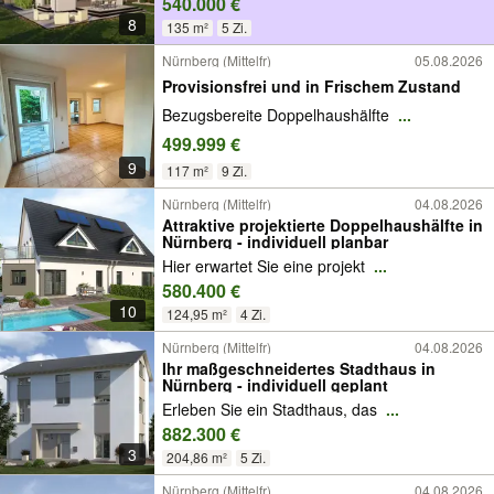
540.000 €
8
135 m²
5 Zi.
Nürnberg (Mittelfr)
05.08.2026
Provisionsfrei und in Frischem Zustand
Bezugsbereite Doppelhaushälfte
...
499.999 €
9
117 m²
9 Zi.
Nürnberg (Mittelfr)
04.08.2026
Attraktive projektierte Doppelhaushälfte in
Nürnberg - individuell planbar
Hier erwartet Sie eine projekt
...
580.400 €
10
124,95 m²
4 Zi.
Nürnberg (Mittelfr)
04.08.2026
Ihr maßgeschneidertes Stadthaus in
Nürnberg - individuell geplant
Erleben Sie ein Stadthaus, das
...
882.300 €
3
204,86 m²
5 Zi.
Nürnberg (Mittelfr)
04.08.2026