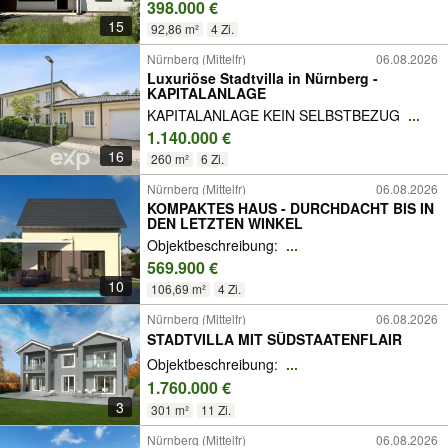
398.000 €
15
92,86 m²
4 Zi.
Nürnberg (Mittelfr)
06.08.2026
Luxuriöse Stadtvilla in Nürnberg -
KAPITALANLAGE
KAPITALANLAGE KEIN SELBSTBEZUG
...
1.140.000 €
16
260 m²
6 Zi.
Nürnberg (Mittelfr)
06.08.2026
KOMPAKTES HAUS - DURCHDACHT BIS IN
DEN LETZTEN WINKEL
Objektbeschreibung:
...
569.900 €
10
106,69 m²
4 Zi.
Nürnberg (Mittelfr)
06.08.2026
STADTVILLA MIT SÜD­STAA­TEN­FLAIR
Objektbeschreibung:
...
1.760.000 €
3
301 m²
11 Zi.
Nürnberg (Mittelfr)
06.08.2026