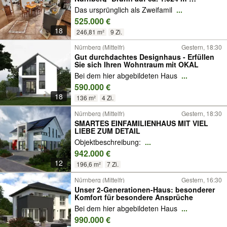
Grundstück
Das ursprünglich als Zweifamil
...
525.000 €
18
246,81 m²
9 Zi.
Nürnberg (Mittelfr)
Gestern, 18:30
Gut durchdachtes Designhaus - Erfüllen
Sie sich Ihren Wohntraum mit OKAL
Bei dem hier abgebildeten Haus
...
590.000 €
18
136 m²
4 Zi.
Nürnberg (Mittelfr)
Gestern, 18:30
SMARTES EINFAMILIENHAUS MIT VIEL
LIEBE ZUM DETAIL
Objektbeschreibung:
...
942.000 €
12
196,6 m²
7 Zi.
Nürnberg (Mittelfr)
Gestern, 16:30
Unser 2-Ge­ne­ra­tio­nen-Haus: besonderer
Komfort für besondere Ansprüche
Bei dem hier abgebildeten Haus
...
990.000 €