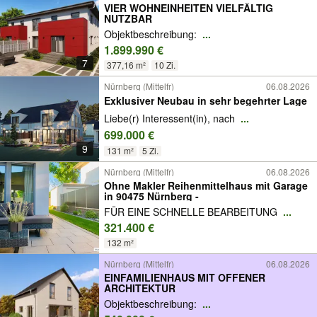
VIER WOHNEINHEITEN VIELFÄLTIG
NUTZBAR
Objektbeschreibung:
...
1.899.990 €
7
377,16 m²
10 Zi.
Nürnberg (Mittelfr)
06.08.2026
Exklusiver Neubau in sehr begehrter Lage
Liebe(r) Interessent(in), nach
...
699.000 €
9
131 m²
5 Zi.
Nürnberg (Mittelfr)
06.08.2026
Ohne Makler Reihenmittelhaus mit Garage
in 90475 Nürnberg -
FÜR EINE SCHNELLE BEARBEITUNG
...
321.400 €
132 m²
Nürnberg (Mittelfr)
06.08.2026
EINFAMILIENHAUS MIT OFFENER
ARCHITEKTUR
Objektbeschreibung:
...