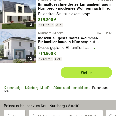
Ihr maßgeschneidertes Einfamilienhaus in
Nürnberg - modernes Wohnen nach Ihren
Vorstellungen
Entdecken Sie mit diesem proje
...
815.800 €
13
181,77 m²
6 Zi.
Nürnberg (Mittelfr)
04.08.2026
Individuell gestaltbares 4-Zimmer-
Einfamilienhaus in Nürnberg auf
großzügigem Grundstück
Dieses geplante Einfamilienhau
...
714.800 €
12
124,9 m²
4 Zi.
Weiter
Kleinanzeigen Nürnberg (Mittelfr)
Südoststadt
Immobilien
Häuser zum
Kauf
Beliebt in Häuser zum Kauf Nürnberg (Mittelfr)