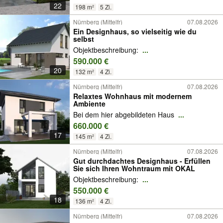
22
198 m²
5 Zi.
Nürnberg (Mittelfr)
07.08.2026
Ein Designhaus, so vielseitig wie du
selbst
Objektbeschreibung:
...
590.000 €
20
132 m²
4 Zi.
Nürnberg (Mittelfr)
07.08.2026
Relaxtes Wohnhaus mit modernem
Ambiente
Bei dem hier abgebildeten Haus
...
660.000 €
17
145 m²
4 Zi.
Nürnberg (Mittelfr)
07.08.2026
Gut durchdachtes Designhaus - Erfüllen
Sie sich Ihren Wohntraum mit OKAL
Objektbeschreibung:
...
550.000 €
18
136 m²
4 Zi.
Nürnberg (Mittelfr)
07.08.2026