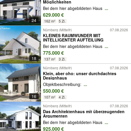
Möglichkeiten
Bei dem hier abgebildeten Haus
...
629.000 €
24
162 m²
5 Zi.
Nürnberg (Mittelfr)
07.08.2026
KLEINES RAUMWUNDER MIT
INTELLIGENTER AUFTEILUNG
Bei dem hier abgebildeten Haus
...
775.000 €
18
137 m²
3 Zi.
Nürnberg (Mittelfr)
07.08.2026
Klein, aber oho: unser durchdachtes
Designhaus
Objektbeschreibung:
...
550.000 €
16
107 m²
4 Zi.
Nürnberg (Mittelfr)
07.08.2026
Das Architektenhaus mit überzeugenden
Argumenten
Bei dem hier abgebildeten Haus
...
925.000 €