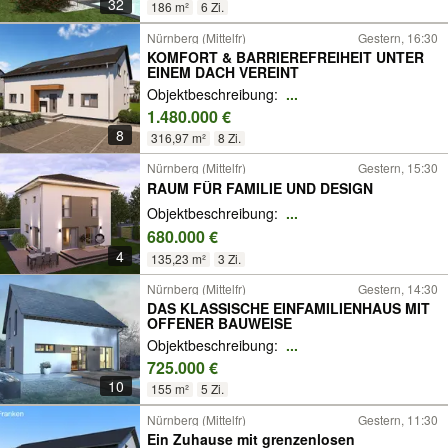
32
186 m²
6 Zi.
Nürnberg (Mittelfr)
Gestern, 16:30
KOMFORT & BARRIEREFREIHEIT UNTER
EINEM DACH VEREINT
Objektbeschreibung:
...
1.480.000 €
8
316,97 m²
8 Zi.
Nürnberg (Mittelfr)
Gestern, 15:30
RAUM FÜR FAMILIE UND DESIGN
Objektbeschreibung:
...
680.000 €
4
135,23 m²
3 Zi.
Nürnberg (Mittelfr)
Gestern, 14:30
DAS KLASSISCHE EINFAMILIENHAUS MIT
OFFENER BAUWEISE
Objektbeschreibung:
...
725.000 €
10
155 m²
5 Zi.
Nürnberg (Mittelfr)
Gestern, 11:30
Ein Zuhause mit grenzenlosen