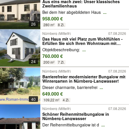
Aus eins mach zwei: Unser klassisches
Zwei­fa­mi­li­en­haus
Bei dem hier abgebildeten Haus
...
958.000 €
26
280 m²
8 Zi.
Nürnberg (Mittelfr)
07.08.2026
Das Haus mit viel Platz zum Wohlfühlen -
Erfüllen Sie sich Ihren Wohntraum mit
OKAL
Objektbeschreibung:
...
760.000 €
24
200 m²
7 Zi.
Nürnberg (Mittelfr)
07.08.2026
Barrierefreier modernisierter Bungalow mit
Wintergarten in Nürnberg-Langwasser!
Dieser charmante, barrierefrei
...
649.000 €
40
109,22 m²
4 Zi.
Nürnberg (Mittelfr)
07.08.2026
Schöner Reihenmittelbungalow in
Nürnberg-Langwasser
Der Reihenmittelbungalow ist d
...