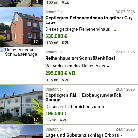
23
160 m²
6 Zi.
Osnabrück
30.07.2026
Gepflegtes Reihenendhaus in grüner City-
Lage
Dieses gepflegte Reihenendhaus
...
330.000 €
12
130 m²
5 Zi.
Osnabrück
27.07.2026
Reihenhaus am Sonn#ääenhügel
Wir verkaufen das Reihenhaus +
...
295.000 € VB
115 m²
5 Zi.
Osnabrück
26.07.2026
Gepflegtes RMH, Erbbaugrundstück,
Garage
Dieses in Teilbereichen zu ren
...
198.500 €
17
85 m²
4 Zi.
Osnabrück
24.07.2026
Lage und Substanz schlägt Erbbau -