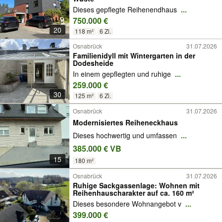
Dieses gepflegte Reihenendhaus
...
750.000 €
20
118 m²
6 Zi.
Osnabrück
31.07.2026
Familienidyll mit Wintergarten in der
Dodesheide
In einem gepflegten und ruhige
...
259.000 €
30
125 m²
6 Zi.
Osnabrück
31.07.2026
Modernisiertes Reiheneckhaus
Dieses hochwertig und umfassen
...
385.000 € VB
15
180 m²
Osnabrück
31.07.2026
Ruhige Sackgassenlage: Wohnen mit
Reihenhauscharakter auf ca. 160 m²
Dieses besondere Wohnangebot v
...
399.000 €