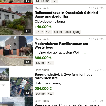
23
147,63 m²
6 Zi.
Osnabrück
13.07.2026
Reihenendhaus in Osnabrück-Schinkel -
Sanierungsbedürftig
Objektbeschreibung
...
149.000 €
15
97 m²
4 Zi.
Online-Besichtigung
Osnabrück
13.07.2026
Modernisierter Familientraum am
Westerberg
In einer der gefragtesten Wohn
...
660.000 €
14
133 m²
5 Zi.
Osnabrück
13.07.2026
Baugrundstück & Zweifamilienhaus
*provisionsfrei
Hallo zusammen,
...
554.000 €
14
200 m²
7 Zi.
Osnabrück
10.07.2026
Preissenkung: City nahes Reihenhaus -