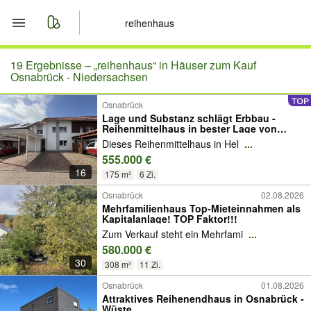
Start
19 Ergebnisse –
„reihenhaus“ in Häuser zum Kauf
Osnabrück - Niedersachsen
Merkliste
Osnabrück
Lage und Substanz schlägt Erbbau -
Reihenmittelhaus in bester Lage von
Nachrichten
Hellern
Dieses Reihenmittelhaus in Hel
...
555.000 €
Anzeige aufgeben
16
175 m²
6 Zi.
Osnabrück
02.08.2026
Mehrfamilienhaus Top-Mieteinnahmen als
Kapitalanlage! TOP Faktor!!!
Zum Verkauf steht ein Mehrfami
...
580.000 €
30
308 m²
11 Zi.
Osnabrück
01.08.2026
Attraktives Reihenendhaus in Osnabrück -
Wüste