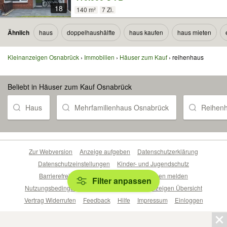
18
140 m²
7 Zi.
Ähnlich
haus
doppelhaushälfte
haus kaufen
haus mieten
Kleinanzeigen Osnabrück
Immobilien
Häuser zum Kauf
reihenhaus
Beliebt in Häuser zum Kauf Osnabrück
Haus
Mehrfamilienhaus Osnabrück
Reihen
Zur Webversion
Anzeige aufgeben
Datenschutzerklärung
Datenschutzeinstellungen
Kinder- und Jugendschutz
Barrierefreiheitserklärung
Sicherheitslücken melden
Filter anpassen
Nutzungsbedingungen
Beliebte Suchen
Anzeigen Übersicht
Vertrag Widerrufen
Feedback
Hilfe
Impressum
Einloggen