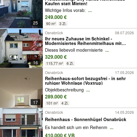
Kaufen statt Mieten!
Wichtige Infos vorab:
...
249.000 €
25
90 m²
3 Zi.
Osnabrück
08.07.2026
Ihr neues Zuhause im Schinkel -
Modernisiertes Reihenmittelhaus mit
Garten, Vollkeller & Garage
Dieses liebevoll modernisierte
...
329.000 €
16
115,77 m²
6 Zi.
Osnabrück
17.05.2026
Reihenhaus-sofort bezugsfrei - in sehr
ruhiger Wohnlage (Voxtrup)
Objektbeschreibung
...
289.000 €
17
101 m²
4 Zi.
Osnabrück
14.05.2026
Reihenhaus - Sonnenhügel Osnabrück
Es handelt sich um ein Reihenm
...
410.000 € VB