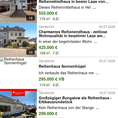
Reihenmittelhaus in bester Lage von
Hellern
Dieses Reihenmittelhaus in Hel
...
555.000 €
16
175 m²
6 Zi.
Osnabrück
22.07.2026
Charmantes Reihenendhaus - zeitlose
Wohnqualität in begehrter Lage am
Osnabrücker Westerberg
In einer der begehrtesten Wohn
...
425.000 €
16
108 m²
7 Zi.
Osnabrück
20.07.2026
Reihenhaus Sonnenhügel
Ich verkaufe das Reihenhaus me
...
295.000 € VB
115 m²
5 Zi.
Osnabrück
16.07.2026
Großzügiger Bungalow als Reihenhaus -
Erbbaugrundstück
Kein Reihenhaus von der Stange
...
299.000 €